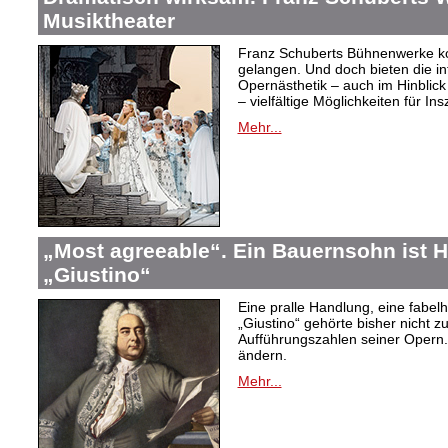
Musiktheater
Franz Schuberts Bühnenwerke kon
gelangen. Und doch bieten die in
Opernästhetik – auch im Hinblic
– vielfältige Möglichkeiten für In
Mehr...
„Most agreeable“. Ein Bauernsohn ist H
„Giustino“
Eine pralle Handlung, eine fabelh
„Giustino“ gehörte bisher nicht z
Aufführungszahlen seiner Opern. 
ändern.
Mehr...