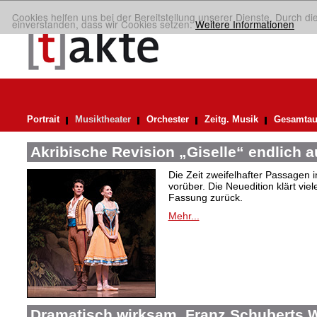
Cookies helfen uns bei der Bereitstellung unserer Dienste. Durch di
einverstanden, dass wir Cookies setzen.
Weitere Informationen
Portrait
Musiktheater
Orchester
Zeitg. Musik
Gesamtau
Akribische Revision „Giselle“ endlich 
Die Zeit zweifelhafter Passagen i
vorüber. Die Neuedition klärt vie
Fassung zurück.
Mehr...
Dramatisch wirksam. Franz Schuberts W