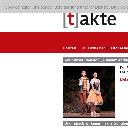
Cookies helfen uns bei der Bereitstellung unserer Dienste. Durch d
Portrait
Musiktheater
Orcheste
Akribische Revision „Giselle“ endl
Die 
Die 
Mehr
Dramatisch wirksam. Franz Schuber