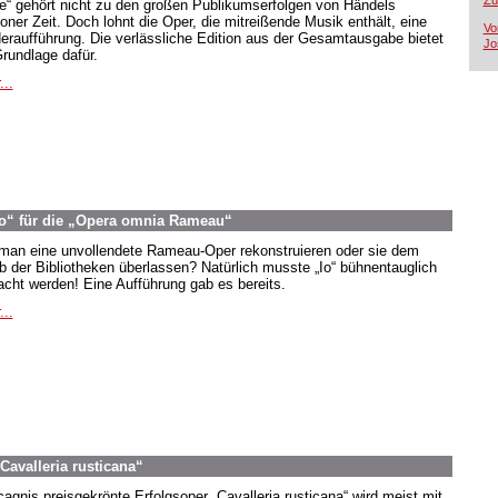
Zü
oe“ gehört nicht zu den großen Publikumserfolgen von Händels
oner Zeit. Doch lohnt die Oper, die mitreißende Musik enthält, eine
Vo
eraufführung. Die verlässliche Edition aus der Gesamtausgabe bietet
Jo
Grundlage dafür.
...
o“ für die „Opera omnia Rameau“
 man eine unvollendete Rameau-Oper rekonstruieren oder sie dem
b der Bibliotheken überlassen? Natürlich musste „Io“ bühnentauglich
cht werden! Eine Aufführung gab es bereits.
...
Cavalleria rusticana“
agnis preisgekrönte Erfolgsoper „Cavalleria rusticana“ wird meist mit