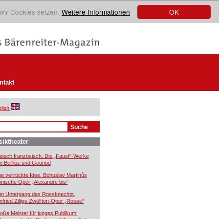
OK
 wir Cookies setzen.
Weitere Informationen
ntakt
lish
iktheater
pisch französisch. Die „Faust“-Werke
n Berlioz und Gounod
ne verrückte Idee. Bohuslav Martinůs
mische Oper „Alexandre bis“
m Untergang des Rossknechts.
nfried Zilligs Zwölfton-Oper „Rosse“
oße Meister für junges Publikum.