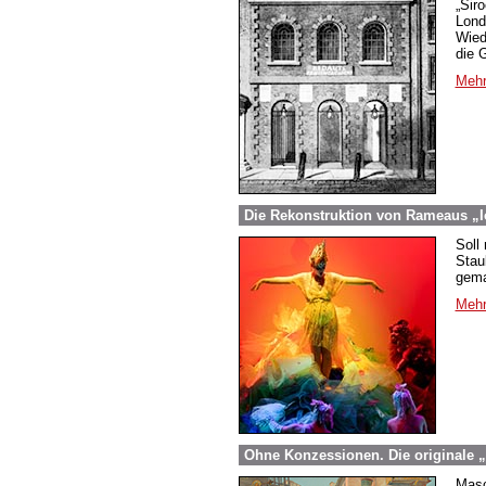
„Sir
Lond
Wied
die 
Mehr
Die Rekonstruktion von Rameaus „I
Soll
Stau
gema
Mehr
Ohne Konzessionen. Die originale „
Masc