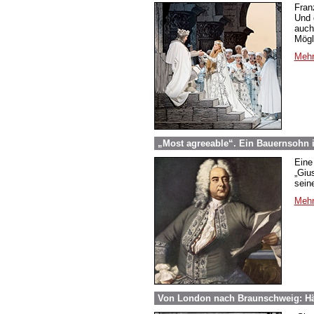
Fran
Und 
auch
Mögl
Mehr
„Most agreeable“. Ein Bauernsohn i
Eine
„Giu
sein
Mehr
Von London nach Braunschweig: Hä