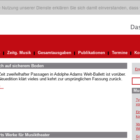
ie Nutzung unserer Dienste erklären Sie sich damit einverstanden, dass
r
Zeitg. Musik
Gesamtausgaben
Publikationen
Termine
Ko
ich auf sicherem Boden
Eng
Zeit zweifelhafter Passagen in Adolphe Adams Welt-Ballett ist vorüber.
Neuedition klärt vieles und kehrt zur ursprünglichen Fassung zurück.
...
Mus
Ty
vo
Ei
ko
Vo
Wi
ts Werke für Musiktheater
Gr