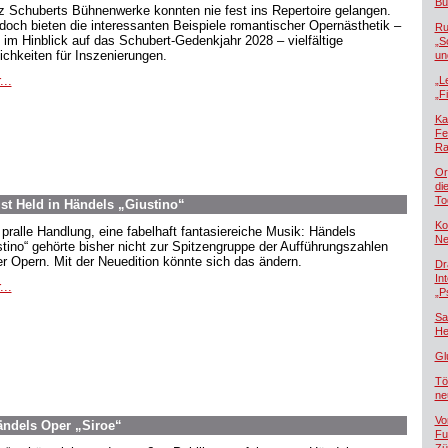
Bü
z Schuberts Bühnenwerke konnten nie fest ins Repertoire gelangen.
doch bieten die interessanten Beispiele romantischer Opernästhetik –
Ru
 im Hinblick auf das Schubert-Gedenkjahr 2028 – vielfältige
„S
ichkeiten für Inszenierungen.
un
...
„L
„F
Ka
Fe
Ra
Or
di
To
st Held in Händels „Giustino“
Ko
 pralle Handlung, eine fabelhaft fantasiereiche Musik: Händels
Ne
stino“ gehörte bisher nicht zur Spitzengruppe der Aufführungszahlen
er Opern. Mit der Neuedition könnte sich das ändern.
Dr
In
...
„P
Sa
He
Gl
Tö
ne
Vo
ndels Oper „Siroe“
Fu