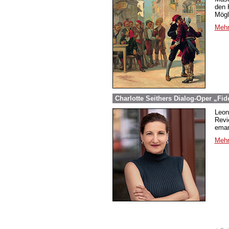
den 
Mögl
Mehr
Charlotte Seithers Dialog-Oper „Fid
Leon
Revi
eman
Mehr