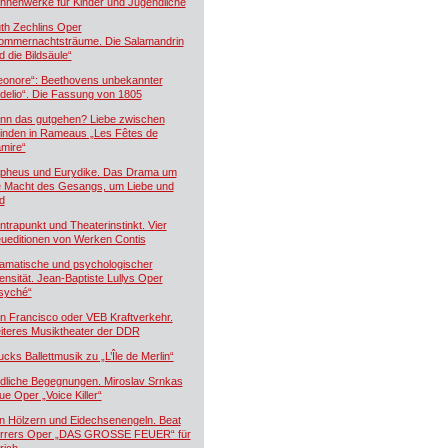
hnenwerke für Kinder und Jugendliche
th Zechlins Oper
ommernachtsträume. Die Salamandrin
d die Bildsäule“
eonore“: Beethovens unbekannter
idelio“. Die Fassung von 1805
nn das gutgehen? Liebe zwischen
inden in Rameaus „Les Fêtes de
mire“
pheus und Eurydike. Das Drama um
e Macht des Gesangs, um Liebe und
d
ntrapunkt und Theaterinstinkt. Vier
ueditionen von Werken Contis
amatische und psychologischer
tensität. Jean-Baptiste Lullys Oper
syché“
n Francisco oder VEB Kraftverkehr.
iteres Musiktheater der DDR
ucks Ballettmusik zu „L’Île de Merlin“
dliche Begegnungen. Miroslav Srnkas
ue Oper „Voice Killer“
n Hölzern und Eidechsenengeln. Beat
rrers Oper „DAS GROSSE FEUER“ für