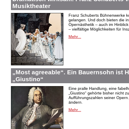
Musiktheater
Franz Schuberts Bühnenwerke kon
gelangen. Und doch bieten die in
Opernästhetik – auch im Hinblic
– vielfältige Möglichkeiten für In
Mehr...
„Most agreeable“. Ein Bauernsohn ist H
„Giustino“
Eine pralle Handlung, eine fabelh
„Giustino“ gehörte bisher nicht z
Aufführungszahlen seiner Opern. 
ändern.
Mehr...