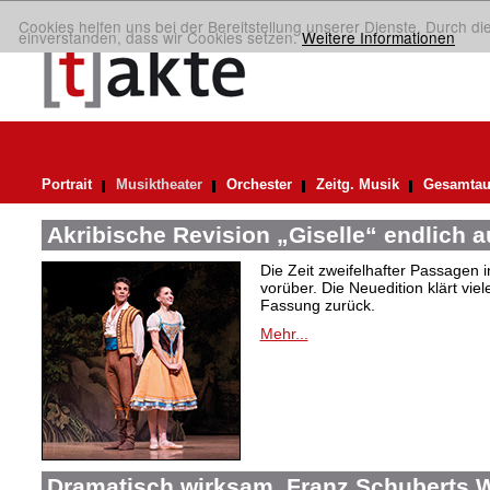
Cookies helfen uns bei der Bereitstellung unserer Dienste. Durch di
einverstanden, dass wir Cookies setzen.
Weitere Informationen
Portrait
Musiktheater
Orchester
Zeitg. Musik
Gesamtau
Akribische Revision „Giselle“ endlich 
Die Zeit zweifelhafter Passagen i
vorüber. Die Neuedition klärt vie
Fassung zurück.
Mehr...
Dramatisch wirksam. Franz Schuberts W