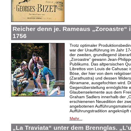
Reicher denn je. Rameaus „Zoroastre“ 
1756
Trotz optimaler Produktionsbed
war der Uraufführung im Jahr 174
der zweiten, grundlegend überar
„Zoroastre“ gewann Jean-Philip
Publikums. Das altpersischen 
Librettos von Louis de Cahusac 
Böse, der hier von dem religiös
(Zarathustra) und dessen Widers
Abramane, ausgefochten wird. Die
Gegenüberstellung ermöglichte es
Glaubenselemente aus dem Freim
Graham Sadlers innerhalb der 
erschienenen Neuedition der zw
angebotenen Aufführungsmaterial
Aufführungstradition angeknüpft
Mehr...
„La Traviata“ unter dem Brennglas. „L’