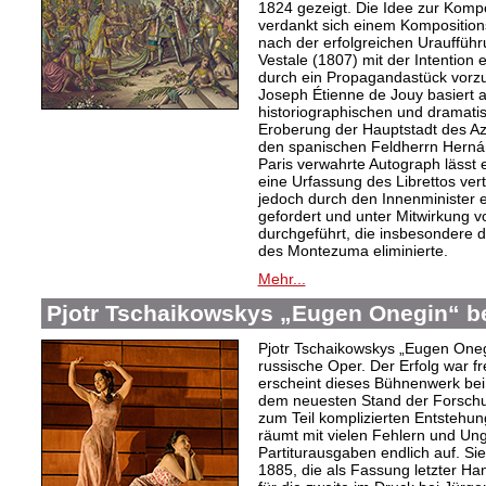
1824 gezeigt. Die Idee zur Komp
verdankt sich einem Kompositions
nach der erfolgreichen Urauffüh
Vestale (1807) mit der Intention 
durch ein Propagandastück vorzub
Joseph Étienne de Jouy basiert 
historiographischen und dramati
Eroberung der Hauptstadt des Az
den spanischen Feldherrn Herná
Paris verwahrte Autograph lässt 
eine Urfassung des Librettos ve
jedoch durch den Innenminister 
gefordert und unter Mitwirkung
durchgeführt, die insbesondere d
des Montezuma eliminierte.
Mehr...
Pjotr Tschaikowskys „Eugen Onegin“ be
Pjotr Tschaikowskys „Eugen Onegi
russische Oper. Der Erfolg war fr
erscheint dieses Bühnenwerk bei B
dem neuesten Stand der Forschu
zum Teil komplizierten Entstehu
räumt mit vielen Fehlern und Ung
Partiturausgaben endlich auf. Sie
1885, die als Fassung letzter Ha