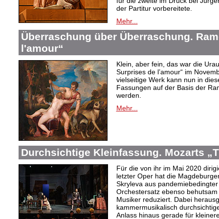
für die zweite im Druck bei Jür
der Partitur vorbereitete.
Mehr...
Überraschung über Überraschung. Ram
l'amour“
Klein, aber fein, das war die Ur
Surprises de l’amour“ im Novembe
vielseitige Werk kann nun in dies
Fassungen auf der Basis der R
werden.
Mehr...
Durchsichtige Kleinfassung. Mozarts „T
Für die von ihr im Mai 2020 diri
letzter Oper hat die Magdeburge
Skryleva aus pandemiebedingter
Orchestersatz ebenso behutsam 
Musiker reduziert. Dabei heraus
kammermusikalisch durchsichtige
Anlass hinaus gerade für kleiner