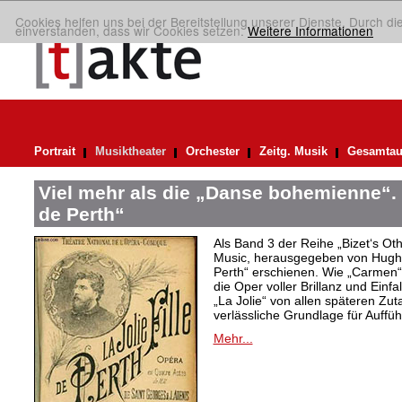
Cookies helfen uns bei der Bereitstellung unserer Dienste. Durch di
einverstanden, dass wir Cookies setzen.
Weitere Informationen
Portrait
Musiktheater
Orchester
Zeitg. Musik
Gesamtau
Viel mehr als die „Danse bohemienne“. 
de Perth“
Als Band 3 der Reihe „Bizet‘s Oth
Music, herausgegeben von Hugh M
Perth“ erschienen. Wie „Carmen“ 
die Oper voller Brillanz und Einfa
„La Jolie“ von allen späteren Zut
verlässliche Grundlage für Auffü
Mehr...