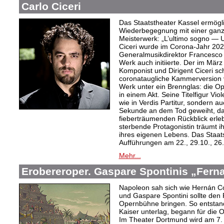
Carlo Ciceri
Das Staatstheater Kassel ermögli
Wiederbegegnung mit einer ganz
Meisterwerk: „L’ultimo sogno — U
Ciceri wurde im Corona-Jahr 202
Generalmusikdirektor Francesco 
Werk auch initiierte. Der im Mär
Komponist und Dirigent Ciceri schu
coronataugliche Kammerversion vo
Werk unter ein Brennglas: die Ope
in einem Akt. Seine Titelfigur Viol
wie in Verdis Partitur, sondern a
Sekunde an dem Tod geweiht, da 
fieberträumenden Rückblick erleb
sterbende Protagonistin träumt i
ihres eigenen Lebens. Das Staats
Aufführungen am 22., 29.10., 26
Mehr...
Erobereroper. Gaspare Spontinis „Fern
Napoleon sah sich wie Hernán Co
und Gaspare Spontini sollte den
Opernbühne bringen. So entstand
Kaiser unterlag, begann für die 
Im Theater Dortmund wird am 7. A