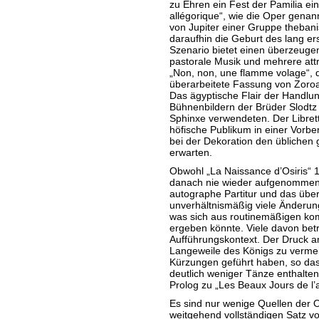
zu Ehren ein Fest der Pamilia ein
allégorique“, wie die Oper genan
von Jupiter einer Gruppe thebani
daraufhin die Geburt des lang er
Szenario bietet einen überzeugen
pastorale Musik und mehrere attr
„Non, non, une flamme volage“, d
überarbeitete Fassung von Zoro
Das ägyptische Flair der Handlun
Bühnenbildern der Brüder Slodtz 
Sphinxe verwendeten. Der Libret
höfische Publikum in einer Vorbe
bei der Dekoration den üblichen 
erwarten.
Obwohl „La Naissance d’Osiris“ 
danach nie wieder aufgenomme
autographe Partitur und das über
unverhältnismäßig viele Änderung
was sich aus routinemäßigen ko
ergeben könnte. Viele davon bet
Aufführungskontext. Der Druck a
Langeweile des Königs zu vermei
Kürzungen geführt haben, so das
deutlich weniger Tänze enthalten 
Prolog zu „Les Beaux Jours de l
Es sind nur wenige Quellen der O
weitgehend vollständigen Satz v