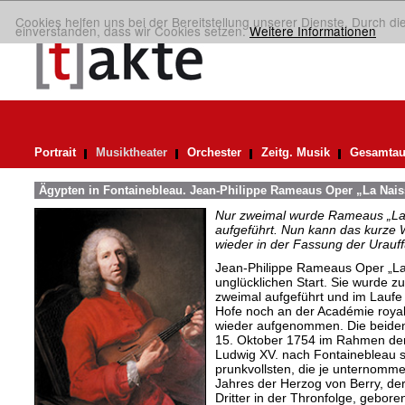
Cookies helfen uns bei der Bereitstellung unserer Dienste. Durch di
einverstanden, dass wir Cookies setzen.
Weitere Informationen
Portrait
Musiktheater
Orchester
Zeitg. Musik
Gesamtau
Ägypten in Fontainebleau. Jean-Philippe Rameaus Oper „La Nais
Nur zweimal wurde Rameaus „La 
aufgeführt. Nun kann das kurze W
wieder in der Fassung der Urauf
Jean-Philippe Rameaus Oper „La 
unglücklichen Start. Sie wurde 
zweimal aufgeführt und im Laufe
Hofe noch an der Académie royal
wieder aufgenommen. Die beiden
15. Oktober 1754 im Rahmen der 
Ludwig XV. nach Fontainebleau st
prunkvollsten, die je unternomm
Jahres der Herzog von Berry, de
Dritter in der Thronfolge, gebor