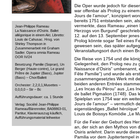
Die Oper wurde jedoch für diesen
war offenbar als Prolog zu einem
Jours de l’amour“, konzipiert wo
bereits 1751 entstanden sein, als
vermerkte, dass Rameau „einen P
Jean-Philippe Rameau
Herzogs von Burgund“ geschriebe
La Naissance d’Osiris. Ballet
12. auf den 13. September jenes 
allégorique in einem Akt. Libretto:
Louis de Cahusac. Hrsg. von
Prolog könnte sogar Teil eines F
Shirley Thompson in
gewesen sein, das später aufge
Zusammenarbeit mit Graham
Veranstaltungsort durch einen B
Sadler. Opera omnia Rameau
OOR IV/24
Die Reise von 1754 und die könig
Gelegenheit, den Prolog neu zu g
Besetzung: Pamilie (Sopran), Un
Naissance d’Osiris“ umbenannt, er
Berger (Haute-contre), Le grand
Fête Pamilie“) und wurde als erst
Prêtre de Jupiter (Bass), Jupiter
(Bass) – Chor/Ballett
zusammengesetztes Werk mit dem
beiden anderen Entrées stamme
Orchester: 2,2,0,1,Musettes –
„Les Incas du Pérou“ aus „Les In
0,0,0,0 – Str – Bc
de ballet Pigmalion (1748). Das
Aufführungsdauer: ca. 1 Stunde
Spielplan von 1754 war ein weite
Jours de l’amour“ – vermutlich de
Verlag: Société Jean-Philippe
eigenständiges „Ballet héroïque“ 
Rameau/Bärenreiter, BA08863-01,
Louis de Boissys Komödie „Le Ma
Partitur, Klavierauszug käuflich,
Aufführungsmaterial leihweise
Für die Feier der Geburt des Herz
an, der sich an den Mythos von 
Osiris anlehnt. Darin wurde dies
Pamilia vor dem Jupitertempel in