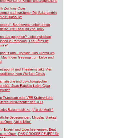
hnenwerke für Kinder und Jugendliche
th Zechlins Oper
ommernachtsträume. Die Salamandrin
d die Bildsäule“
eonore“: Beethovens unbekannter
idelio“. Die Fassung von 1805
nn das gutgehen? Liebe zwischen
inden in Rameaus „Les Fêtes de
mire“
pheus und Eurydike. Das Drama um
e Macht des Gesangs, um Liebe und
d
ntrapunkt und Theaterinstinkt. Vier
ueditionen von Werken Contis
amatische und psychologischer
tensität. Jean-Baptiste Lullys Oper
syché“
n Francisco oder VEB Kraftverkehr.
iteres Musiktheater der DDR
ucks Ballettmusik zu „L’Île de Merlin“
dliche Begegnungen. Miroslav Srnkas
ue Oper „Voice Killer“
n Hölzern und Eidechsenengeln. Beat
rrers Oper „DAS GROSSE FEUER“ für