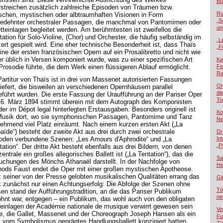
Bü
rstreichen zusätzlich zahlreiche Episoden von Träumen bzw.
Ru
ischen, mystischen oder albtraumhaften Visionen in Form
„S
edehnter orchestraler Passagen, die manchmal von Pantomimen oder
un
etteinlagen begleitet werden. Am berühmtesten ist zweifellos die
ation für Solo-Violine, (Chor) und Orchester, die häufig selbständig im
„L
ert gespielt wird. Eine eher technische Besonderheit ist, dass Thaïs
„F
eine der ersten französischen Opern auf ein Prosalibretto und nicht wie
er üblich in Versen komponiert wurde, was zu einer spezifischen Art
Ka
Prosodie führte, die dem Werk einen flüssigeren Ablauf ermöglicht.
Fe
Ra
Partitur von Thaïs ist in drei von Massenet autorisierten Fassungen
Or
liefert, die bisweilen an verschiedenen Opernhäusern parallel
di
eführt wurden. Die erste Fassung der Uraufführung an der Pariser Oper
To
6. März 1894 stimmt überein mit dem Autograph des Komponisten
der im Dépot legal hinterlegten Erstausgaben. Besonders originell ist
Ko
Musik dort, wo sie symphonischen Passagen, Pantomime und Tanz
Ne
ehmend viel Platz einräumt. Nach einem kurzen ersten Akt („La
aïde“) besteht der zweite Akt aus drei durch zwei orchestrale
Dr
oden verbundene Szenen: „Les Amours d'Aphrodite“ und „La
In
„P
ation“. Der dritte Akt besteht ebenfalls aus drei Bildern, von denen
entrale ein großes allegorisches Ballett ist („La Tentation“), das die
Sa
uchungen des Mönchs Athanaël darstellt. In der Nachfolge von
He
ods Faust endet die Oper mit einer großen mystischen Apotheose.
z seiner von der Presse gelobten musikalischen Qualitäten errang das
Gl
 zunächst nur einen Achtungserfolg: Die Abfolge der Szenen ohne
Tö
en stand der Aufführungstradition, an die das Pariser Publikum
ne
hnt war, entgegen – ein Publikum, das wohl auch von den obligaten
einlagen der Académie nationale de musique verwirrt gewesen sein
Vo
te, die Gallet, Massenet und der Choreograph Joseph Hansen als ein
Fu
k vom Symbolismus geprägtes Handlungsballett konzipiert hatten.