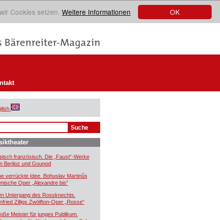
OK
 wir Cookies setzen.
Weitere Informationen
ntakt
lish
iktheater
pisch französisch. Die „Faust“-Werke
n Berlioz und Gounod
ne verrückte Idee. Bohuslav Martinůs
mische Oper „Alexandre bis“
m Untergang des Rossknechts.
nfried Zilligs Zwölfton-Oper „Rosse“
oße Meister für junges Publikum.