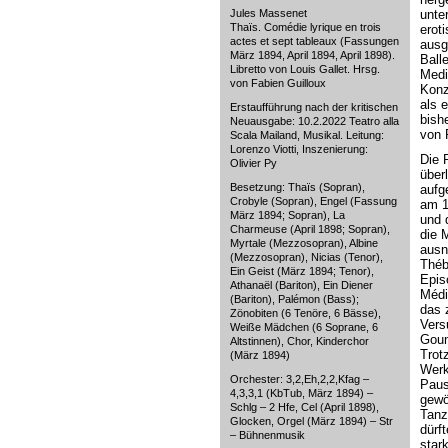
Jules Massenet
unte
Thaïs. Comédie lyrique en trois
erot
actes et sept tableaux (Fassungen
ausg
März 1894, April 1894, April 1898).
Ball
Libretto von Louis Gallet. Hrsg.
Medit
von Fabien Guilloux
Konz
als 
Erstaufführung nach der kritischen
bish
Neuausgabe: 10.2.2022 Teatro alla
von 
Scala Mailand, Musikal. Leitung:
Lorenzo Viotti, Inszenierung:
Die 
Olivier Py
über
Besetzung: Thaïs (Sopran),
aufg
Crobyle (Sopran), Engel (Fassung
am 1
März 1894; Sopran), La
und 
Charmeuse (April 1898; Sopran),
die 
Myrtale (Mezzosopran), Albine
ausn
(Mezzosopran), Nicias (Tenor),
Théb
Ein Geist (März 1894; Tenor),
Epis
Athanaël (Bariton), Ein Diener
Médit
(Bariton), Palémon (Bass);
das z
Zönobiten (6 Tenöre, 6 Bässe),
Vers
Weiße Mädchen (6 Soprane, 6
Goun
Altstinnen), Chor, Kinderchor
Trot
(März 1894)
Werk
Orchester: 3,2,Eh,2,2,Kfag –
Paus
4,3,3,1 (KbTub, März 1894) –
gewö
Schlg – 2 Hfe, Cel (April 1898),
Tanz
Glocken, Orgel (März 1894) – Str
dürf
– Bühnenmusik
star