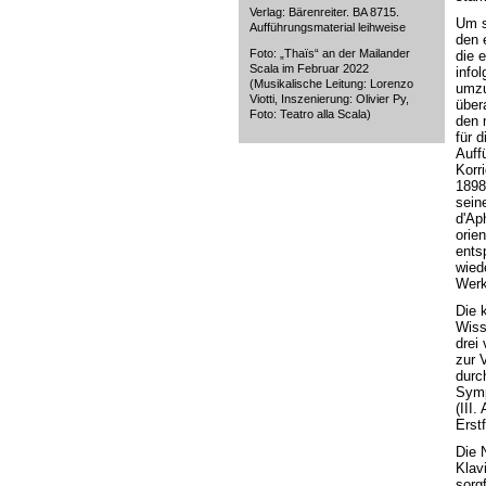
Verlag: Bärenreiter. BA 8715.
Um s
Aufführungsmaterial leihweise
den e
Foto: „Thaïs“ an der Mailander
die e
Scala im Februar 2022
info
(Musikalische Leitung: Lorenzo
umzu
Viotti, Inszenierung: Olivier Py,
über
Foto: Teatro alla Scala)
den 
für 
Auff
Korr
1898
sein
d'Ap
orie
ents
wied
Werk
Die 
Wiss
drei
zur 
durc
Symp
(III.
Erst
Die 
Klav
sorg