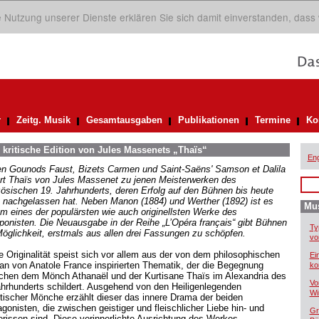
ie Nutzung unserer Dienste erklären Sie sich damit einverstanden, dass
r
Zeitg. Musik
Gesamtausgaben
Publikationen
Termine
Ko
e kritische Edition von Jules Massenets „Thaïs“
Eng
n Gounods Faust, Bizets Carmen und Saint-Saëns' Samson et Dalila
rt Thaïs von Jules Massenet zu jenen Meisterwerken des
zösischen 19. Jahrhunderts, deren Erfolg auf den Bühnen bis heute
t nachgelassen hat. Neben Manon (1884) und Werther (1892) ist es
Mus
m eines der populärsten wie auch originellsten Werke des
onisten. Die Neuausgabe in der Reihe „L’Opéra français“ gibt Bühnen
Ty
Möglichkeit, erstmals aus allen drei Fassungen zu schöpfen.
vo
e Originalität speist sich vor allem aus der von dem philosophischen
Ei
n von Anatole France inspirierten Thematik, der die Begegnung
ko
chen dem Mönch Athanaël und der Kurtisane Thaïs im Alexandria des
Vo
ahrhunderts schildert. Ausgehend von den Heiligenlegenden
Wi
tischer Mönche erzählt dieser das innere Drama der beiden
gonisten, die zwischen geistiger und fleischlicher Liebe hin- und
Gr
erissen sind. Diese verinnerlichte Ausrichtung des Werkes