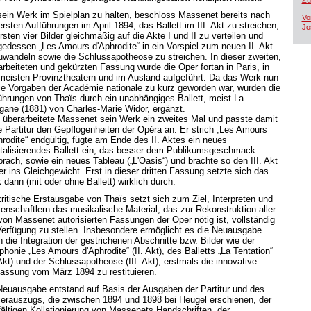
Zü
ein Werk im Spielplan zu halten, beschloss Massenet bereits nach
Vo
rsten Aufführungen im April 1894, das Ballett im III. Akt zu streichen,
Jo
rsten vier Bilder gleichmäßig auf die Akte I und II zu verteilen und
lgedessen „Les Amours d'Aphrodite“ in ein Vorspiel zum neuen II. Akt
wandeln sowie die Schlussapotheose zu streichen. In dieser zweiten,
arbeiteten und gekürzten Fassung wurde die Oper fortan in Paris, in
meisten Provinztheatern und im Ausland aufgeführt. Da das Werk nun
die Vorgaben der Académie nationale zu kurz geworden war, wurden die
ührungen von Thaïs durch ein unabhängiges Ballett, meist La
igane (1881) von Charles-Marie Widor, ergänzt.
 überarbeitete Massenet sein Werk ein zweites Mal und passte damit
e Partitur den Gepflogenheiten der Opéra an. Er strich „Les Amours
hrodite“ endgültig, fügte am Ende des II. Aktes ein neues
ntalisierendes Ballett ein, das besser dem Publikumsgeschmack
prach, sowie ein neues Tableau („L'Oasis“) und brachte so den III. Akt
er ins Gleichgewicht. Erst in dieser dritten Fassung setzte sich das
 dann (mit oder ohne Ballett) wirklich durch.
kritische Erstausgabe von Thaïs setzt sich zum Ziel, Interpreten und
enschaftlern das musikalische Material, das zur Rekonstruktion aller
 von Massenet autorisierten Fassungen der Oper nötig ist, vollständig
Verfügung zu stellen. Insbesondere ermöglicht es die Neuausgabe
h die Integration der gestrichenen Abschnitte bzw. Bilder wie der
honie „Les Amours d'Aphrodite“ (II. Akt), des Balletts „La Tentation“
 Akt) und der Schlussapotheose (III. Akt), erstmals die innovative
fassung vom März 1894 zu restituieren.
Neuausgabe entstand auf Basis der Ausgaben der Partitur und des
ierauszugs, die zwischen 1894 und 1898 bei Heugel erschienen, der
fältigen Kollationierung von Massenets Handschriften, der