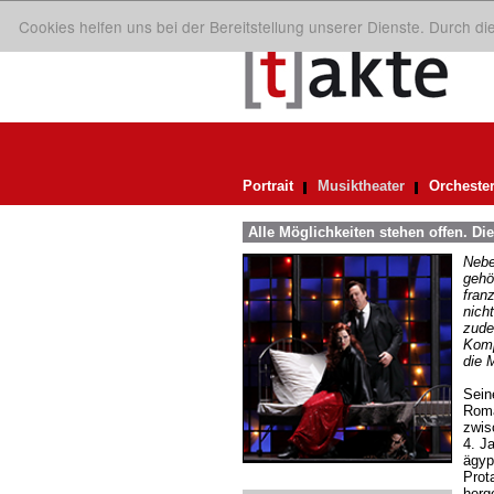
Cookies helfen uns bei der Bereitstellung unserer Dienste. Durch d
Portrait
Musiktheater
Orcheste
Alle Möglichkeiten stehen offen. Di
Nebe
gehö
fran
nich
zude
Komp
die 
Sein
Roma
zwis
4. J
ägyp
Prota
herg