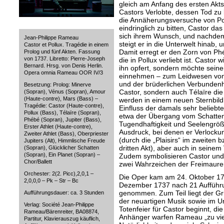
gleich am Anfang des ersten Akts
Castors Verlobte, dessen Tod zu 
die Annäherungsversuche von Poll
eindringlich zu bitten, Castor da
sich ihrem Wunsch, und nachdem 
Jean-Philippe Rameau
steigt er in die Unterwelt hinab
Castor et Pollux. Tragédie in einem
Damit erregt er den Zorn von Phé
Prolog und fünf Akten. Fassung
von 1737. Libretto: Pierre-Joseph
die in Pollux verliebt ist. Castor w
Bernard. Hrsg. von Denis Herlin.
ihn opfert, sondern möchte seine
Opera omnia Rameau OOR IV/3
einnehmen – zum Leidwesen von 
und der brüderlichen Verbundenhe
Besetzung: Prolog: Minerve
Castor, sondern auch Télaïre die 
(Sopran), Vénus (Sopran), Amour
(Haute-contre), Mars (Bass) –
werden in einem neuen Sternbild v
Tragédie: Castor (Haute-contre),
Einfluss der damals sehr belieb
Pollux (Bass), Télaïre (Sopran),
etwa der Übergang vom Schatten i
Phébé (Sopran), Jupiter (Bass),
Tugendhaftigkeit und Seelengr
Erster Athlet (Haute-contre),
Ausdruck, bei denen er Verlocku
Zweiter Athlet (Bass), Oberpriester
(durch die „Plaisirs“ im zweiten
Jupiters (Alt), Himmlische Freude
dritten Akt), aber auch in seinem 
(Sopran), Glücklicher Schatten
(Sopran), Ein Planet (Sopran) –
Zudem symbolisieren Castor und
Chor/Ballett
zwei Wahrzeichen der Freimaure
Orchester: 2(2. Picc),2,0,1 –
Die Oper kam am 24. Oktober 17
2,0,0,0 – Pk – Str – Bc
Dezember 1737 nach 21 Aufführu
genommen. Zum Teil liegt der Gru
Aufführungsdauer: ca. 3 Stunden
der neuartigen Musik sowie im U
Verlag: Société Jean-Philippe
Totenfeier für Castor beginnt, die
Rameau/Bärenreiter, BA08874,
Anhänger warfen Rameau „zu viel
Partitur, Klavierauszug käuflich,