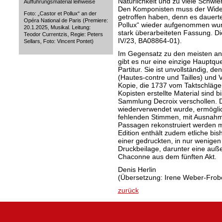
Natürlichkeit und zu viele Schwie
Aufführungsmaterial leihweise
Den Komponisten muss der Wider
Foto: „Castor et Pollux“ an der
getroffen haben, denn es dauerte
Opéra National de Paris (Premiere:
Pollux“ wieder aufgenommen wurd
20.1.2025, Musikal. Leitung:
stark überarbeiteten Fassung. 
Teodor Currentzis, Regie: Peters
IV/23, BA08864-01).
Sellars, Foto: Vincent Pontet)
Im Gegensatz zu den meisten 
gibt es nur eine einzige Hauptqu
Partitur. Sie ist unvollständig, 
(Hautes-contre und Tailles) und Vi
Kopie, die 1737 vom Taktschläge
Kopisten erstellte Material sind 
Sammlung Decroix verschollen. D
wiederverwendet wurde, ermöglic
fehlenden Stimmen, mit Ausnahm
Passagen rekonstruiert werden m
Edition enthält zudem etliche bis
einer gedruckten, in nur wenigen
Druckbeilage, darunter eine auß
Chaconne aus dem fünften Akt.
Denis Herlin
(Übersetzung: Irene Weber-Frobo
zurück