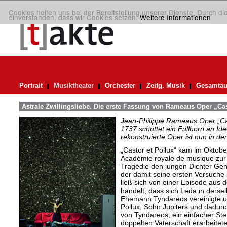
Cookies helfen uns bei der Bereitstellung unserer Dienste. Durch di
einverstanden, dass wir Cookies setzen.
Weitere Informationen
Portrait
Musiktheater
Orchester
Zeitg. Musik
Gesamtau
Astrale Zwillingsliebe. Die erste Fassung von Rameaus Oper „Cas
Jean-Philippe Rameaus Oper „Cas
1737 schüttet ein Füllhorn an Id
rekonstruierte Oper ist nun in d
„Castor et Pollux“ kam im Oktob
Académie royale de musique zur
Tragédie den jungen Dichter Gent
der damit seine ersten Versuche
ließ sich von einer Episode aus d
handelt, dass sich Leda in derse
Ehemann Tyndareos vereinigte un
Pollux, Sohn Jupiters und dadurc
von Tyndareos, ein einfacher Ste
doppelten Vaterschaft erarbeitete