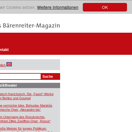
OK
 wir Cookies setzen.
Weitere Informationen
ntakt
lish
iktheater
pisch französisch. Die „Faust“-Werke
n Berlioz und Gounod
ne verrückte Idee. Bohuslav Martinůs
mische Oper „Alexandre bis“
m Untergang des Rossknechts.
nfried Zilligs Zwölfton-Oper „Rosse“
oße Meister für junges Publikum.