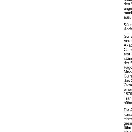
den V
ange
mach
aus.
Könn
Ände
Guir
Vere
Akad
Carm
erst
ständ
der 
Fago
Mezz
Guir
des 
Okta
eine
1876
Tran
höhe
Die 
kais
eine
gesu
führ