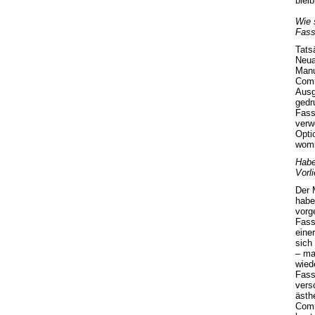
bleib
Wie 
Fass
Tats
Neua
Manu
Comi
Ausg
gedr
Fass
verw
Opti
womi
Habe
Vorl
Der 
habe
vorg
Fass
eine
sich
– ma
wied
Fass
vers
ästh
Comi