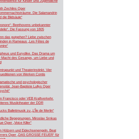
hnenwerke für Kinder und Jugendliche
th Zechlins Oper
ommernachtsträume. Die Salamandrin
d die Bildsäule“
eonore“: Beethovens unbekannter
idelio“. Die Fassung von 1805
nn das gutgehen? Liebe zwischen
inden in Rameaus „Les Fêtes de
mire“
pheus und Eurydike. Das Drama um
e Macht des Gesangs, um Liebe und
d
ntrapunkt und Theaterinstinkt. Vier
ueditionen von Werken Contis
amatische und psychologischer
tensität. Jean-Baptiste Lullys Oper
syché“
n Francisco oder VEB Kraftverkehr.
iteres Musiktheater der DDR
ucks Ballettmusik zu „L’Île de Merlin“
dliche Begegnungen. Miroslav Srnkas
ue Oper „Voice Killer“
n Hölzern und Eidechsenengeln. Beat
rrers Oper „DAS GROSSE FEUER“ für