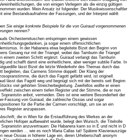
ereinheitlichungen, die von einigen Verlegern als die einzig gültigen
nommen wurden. Mein Ansatz ist folgender: Der Musikwissenschaftler
t eine Bestandsaufnahme der Fassungen, und der Interpret wählt
en Sie einige konkrete Beispiele für die von Guiraud vorgenommenen
rungen nennen?
auds Orchesterretuschen entspringen einem gewissen
inheitlichungsgedanken, ja sogar einem offensichtlichen
emismus. In der Habanera etwa begleitete Bizet den Beginn von
ens Gesang nur mit der Triangel, wobei das Tamburin die Triangel
 in einem zweiten Schritt ergänzt. Guiraud verlangt das Tamburin
ig und schafft damit eine einheitlichere, aber weniger subtile Farbe. In
Séguedille lässt Bizet die letzte Wiederkehr des Themas durch das
tt begleiten, das Carmens Stimme doppelt: Der Klang der
osopranstimme, die durch das Fagott gefärbt wird, ist originell.
aud lässt das Fagott weg und begnügt sich mit der bereits seit Beginn
Stücks viel gehörten Streicherbegleitung. Zweifellos wollte er einen
veffekt zwischen einem tiefen Register und der Stimme, die er nun
r Sopranistin anbot, vermeiden. Dies ist eine weitere Besonderheit der
er-Fassung von Guiraud, die zahlreiche Ossias und sogar
spositionen für die Partie der Carmen vorschlägt, um sie an ein
res Register anzupassen.
Abschrift, die in Wien für die Erstaufführung des Werkes an der
erlichen Hofoper aufbewahrt wurde, belegt den Wunsch, die Titelrolle
r Sopranistin anzuvertrauen: Die Habanera kann so in E und nicht in D
ngen werden … wie es noch Maria Callas tat! Spätere Klavierauszüge
en neue Ossias in höherer Lage ein, deren Urheberschaft anonym