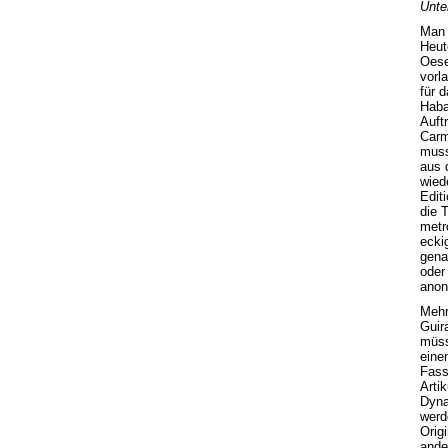
Unte
Man 
Heut
Oese
vorl
für 
Haba
Auft
Carm
muss
aus 
wied
Edit
die 
metr
ecki
gena
oder
anon
Mehr
Guir
müss
eine
Fass
Arti
Dyna
werd
Orig
ande