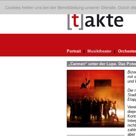
Cookies helfen uns bei der Bereitstellung unserer Dienste. Durch d
Portrait
Musiktheater
Orcheste
„Carmen“ unter der Lupe. Das Pote
Bize
mit 
und 
Die 
Stad
Etap
Vere
diej
Kont
Inte
nich
zahl
aber