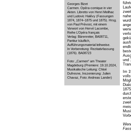
führ
Georges Bizet
Lauf
Carmen. Opéra-comique in vier
zwei
Akten. Libretto von Henri Meilhac
nahe
und Ludovic Halévy (Fassungen
wurd
1874, 1874–1875 und 1875). Hrsg.
von Paul Prévost, mit einem
ange
Vorwort von Hervé Lacombe,
weni
Reihe L’Opéra français
verl
Verlag: Bärenreiter, BA08711,
gekü
Partitur käuflich,
ausf
Aufführungsmaterial leihweise.
endl
In Vorbereitung: Rezitativfassung
best
(1876). BA08723
Ausg
und 
Foto: „Carmen“ am Theater
Tran
Magdeburg (Premiere: 19.10.2024,
Musikalische Leitung: Chloé
Im 1
Dufresne, Inszenierung: Julien
voll
Chavaz, Foto: Andreas Lander)
Mögl
Dial
1875
durc
erst
zwei
meis
Musi
Vorb
Wenn
Fass