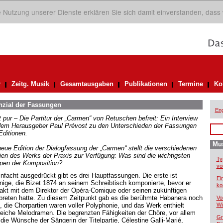
ie Nutzung unserer Dienste erklären Sie sich damit einverstanden, dass
r
Zeitg. Musik
Gesamtausgaben
Publikationen
Termine
Ko
nzial der Fassungen
Eng
t pur – Die Partitur der „Carmen“ von Retuschen befreit: Ein Interview
dem Herausgeber Paul Prévost zu den Unterschieden der Fassungen
Editionen.
Mus
neue Edition der Dialogfassung der „Carmen“ stellt die verschiedenen
ien des Werks der Praxis zur Verfügung: Was sind die wichtigsten
Ty
pen der Komposition?
vo
infacht ausgedrückt gibt es drei Hauptfassungen. Die erste ist
Ei
enige, die Bizet 1874 an seinem Schreibtisch komponierte, bevor er
ko
akt mit dem Direktor der Opéra-Comique oder seinen zukünftigen
rpreten hatte. Zu diesem Zeitpunkt gab es die berühmte Habanera noch
Vo
t, die Chorpartien waren voller Polyphonie, und das Werk enthielt
Wi
reiche Melodramen. Die begrenzten Fähigkeiten der Chöre, vor allem
Gr
 die Wünsche der Sängerin der Titelpartie, Célestine Galli-Marié,