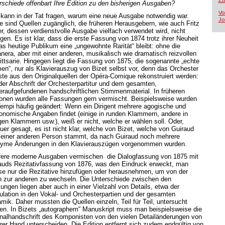
Zü
rschiede offenbart Ihre Edition zu den bisherigen Ausgaben?
Vo
kann in der Tat fragen, warum eine neue Ausgabe notwendig war.
Jo
e sind Quellen zugänglich, die früheren Herausgebern, wie auch Fritz
r, dessen verdienstvolle Ausgabe vielfach verwendet wird, nicht
agen. Es ist klar, dass die erste Fassung von 1874 trotz ihrer Neuheit
das heutige Publikum eine „ungewohnte Rarität“ bleibt: ohne die
nera, aber mit einer anderen, musikalisch wie dramatisch reizvollen
rittsarie. Hingegen liegt die Fassung von 1875, die sogenannte „echte
en“, nur als Klavierauszug von Bizet selbst vor, denn das Orchester
te aus den Originalquellen der Opéra-Comique rekonstruiert werden:
der Abschrift der Orchesterpartitur und dem gesamten,
eraufgefundenen handschriftlichen Stimmenmaterial. In früheren
ionen wurden alle Fassungen gern vermischt. Beispielsweise wurden
Tempi häufig geändert: Wenn ein Dirigent mehrere agogische und
onomische Angaben findet (einige in runden Klammern, andere in
gen Klammern usw.), weiß er nicht, welche er wählen soll. Oder,
uer gesagt, es ist nicht klar, welche von Bizet, welche von Guiraud
 einer anderen Person stammt, da nach Guiraud noch mehrere
yme Änderungen in den Klavierauszügen vorgenommen wurden.
ere moderne Ausgaben vermischen die Dialogfassung von 1875 mit
auds Rezitativfassung von 1876, was den Eindruck erweckt, man
e nur die Rezitative hinzufügen oder herausnehmen, um von der
n zur anderen zu wechseln. Die Unterschiede zwischen den
ungen liegen aber auch in einer Vielzahl von Details, etwa der
kulation in den Vokal- und Orchesterpartien und der gesamten
mik. Daher mussten die Quellen einzeln, Teil für Teil, untersucht
en. In Bizets „autographem“ Manuskript muss man beispielsweise die
inalhandschrift des Komponisten von den vielen Detailänderungen von
rer Hand unterscheiden. Die Edition entfernt sich zudem endgültig von