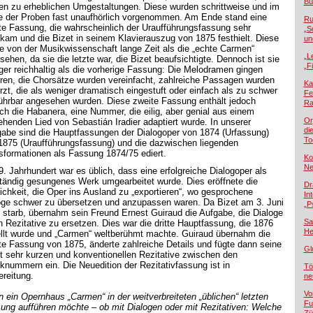
Bü
ten zu erheblichen Umgestaltungen. Diese wurden schrittweise und im
e der Proben fast unaufhörlich vorgenommen. Am Ende stand eine
Ru
te Fassung, die wahrscheinlich der Uraufführungsfassung sehr
„S
kam und die Bizet in seinem Klavierauszug von 1875 festhielt. Diese
un
e von der Musikwissenschaft lange Zeit als die „echte Carmen“
„L
sehen, da sie die letzte war, die Bizet beaufsichtigte. Dennoch ist sie
„F
ger reichhaltig als die vorherige Fassung: Die Melodramen gingen
oren, die Chorsätze wurden vereinfacht, zahlreiche Passagen wurden
Ka
rzt, die als weniger dramatisch eingestuft oder einfach als zu schwer
Fe
ührbar angesehen wurden. Diese zweite Fassung enthält jedoch
Ra
ich die Habanera, eine Nummer, die eilig, aber genial aus einem
Or
ehenden Lied von Sebastián Iradier adaptiert wurde. In unserer
di
abe sind die Hauptfassungen der Dialogoper von 1874 (Urfassung)
To
1875 (Uraufführungsfassung) und die dazwischen liegenden
sformationen als Fassung 1874/75 ediert.
Ko
Ne
9. Jahrhundert war es üblich, dass eine erfolgreiche Dialogoper als
ständig gesungenes Werk umgearbeitet wurde. Dies eröffnete die
Dr
ichkeit, die Oper ins Ausland zu „exportieren“, wo gesprochene
In
oge schwer zu übersetzen und anzupassen waren. Da Bizet am 3. Juni
„P
 starb, übernahm sein Freund Ernest Guiraud die Aufgabe, die Dialoge
Sa
h Rezitative zu ersetzen. Dies war die dritte Hauptfassung, die 1876
He
ellt wurde und „Carmen“ weltberühmt machte. Guiraud übernahm die
te Fassung von 1875, änderte zahlreiche Details und fügte dann seine
Gl
t sehr kurzen und konventionellen Rezitative zwischen den
knummern ein. Die Neuedition der Rezitativfassung ist in
Tö
ereitung.
ne
Vo
 ein Opernhaus „Carmen“ in der weitverbreiteten „üblichen“ letzten
Fu
ung aufführen möchte – ob mit Dialogen oder mit Rezitativen: Welche