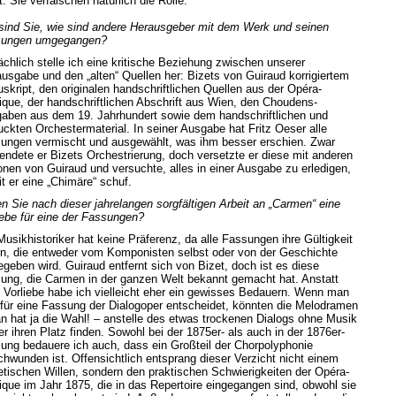
t. Sie verfälschen natürlich die Rolle.
sind Sie, wie sind andere Herausgeber mit dem Werk und seinen
ungen umgegangen?
ächlich stelle ich eine kritische Beziehung zwischen unserer
usgabe und den „alten“ Quellen her: Bizets von Guiraud korrigiertem
skript, den originalen handschriftlichen Quellen aus der Opéra-
que, der handschriftlichen Abschrift aus Wien, den Choudens-
aben aus dem 19. Jahrhundert sowie dem handschriftlichen und
uckten Orchestermaterial. In seiner Ausgabe hat Fritz Oeser alle
ungen vermischt und ausgewählt, was ihm besser erschien. Zwar
endete er Bizets Orchestrierung, doch versetzte er diese mit anderen
onen von Guiraud und versuchte, alles in einer Ausgabe zu erledigen,
t er eine „Chimäre“ schuf.
n Sie nach dieser jahrelangen sorgfältigen Arbeit an „Carmen“ eine
iebe für eine der Fassungen?
Musikhistoriker hat keine Präferenz, da alle Fassungen ihre Gültigkeit
n, die entweder vom Komponisten selbst oder von der Geschichte
egeben wird. Guiraud entfernt sich von Bizet, doch ist es diese
ung, die Carmen in der ganzen Welt bekannt gemacht hat. Anstatt
r Vorliebe habe ich vielleicht eher ein gewisses Bedauern. Wenn man
 für eine Fassung der Dialogoper entscheidet, könnten die Melodramen
n hat ja die Wahl! – anstelle des etwas trockenen Dialogs ohne Musik
er ihren Platz finden. Sowohl bei der 1875er- als auch in der 1876er-
ung bedauere ich auch, dass ein Großteil der Chorpolyphonie
chwunden ist. Offensichtlich entsprang dieser Verzicht nicht einem
etischen Willen, sondern den praktischen Schwierigkeiten der Opéra-
que im Jahr 1875, die in das Repertoire eingegangen sind, obwohl sie