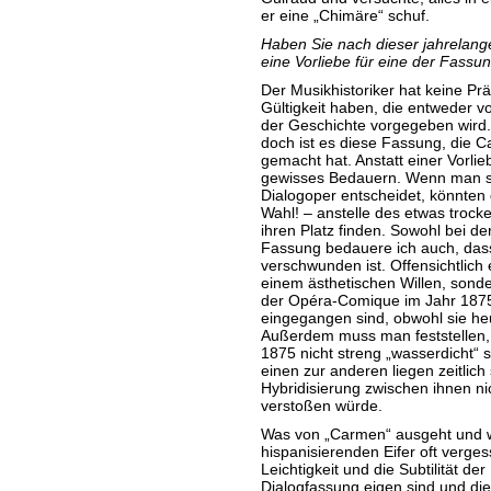
er eine „Chimäre“ schuf.
Haben Sie nach dieser jahrelange
eine Vorliebe für eine der Fassu
Der Musikhistoriker hat keine Pr
Gültigkeit haben, die entweder 
der Geschichte vorgegeben wird. 
doch ist es diese Fassung, die 
gemacht hat. Anstatt einer Vorlieb
gewisses Bedauern. Wenn man si
Dialogoper entscheidet, könnten
Wahl! – anstelle des etwas troc
ihren Platz finden. Sowohl bei de
Fassung bedauere ich auch, dass
verschwunden ist. Offensichtlich 
einem ästhetischen Willen, sonde
der Opéra-Comique im Jahr 1875,
eingegangen sind, obwohl sie heu
Außerdem muss man feststellen,
1875 nicht streng „wasserdicht“ 
einen zur anderen liegen zeitlich
Hybridisierung zwischen ihnen ni
verstoßen würde.
Was von „Carmen“ ausgeht und w
hispanisierenden Eifer oft vergess
Leichtigkeit und die Subtilität de
Dialogfassung eigen sind und di