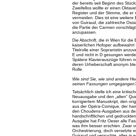
der bereits seit Beginn des Stück
Zweifellos wollte er einen Oktave
Register und der Stimme, die er 
vermeiden. Dies ist eine weiter
von Guiraud, die zahlreiche Ossi
die Partie der Carmen vorschlägt
anzupassen.
Die Abschrift, die in Wien für di
kaiserlichen Hofoper aufbewahrt
Titelrolle einer Sopranistin anzu
E und nicht in D gesungen werde
Spätere Klavierauszüge führen n
deren Urheberschaft anonym bleib
Rolle.
Wie sind Sie, wie sind andere H
seinen Fassungen umgegangen
Tatsächlich stelle ich eine kriti
Neuausgabe und den „alten“ Quel
korrigiertem Manuskript, den orig
aus der Opéra-Comique, der hands
den Choudens-Ausgaben aus dem
handschriftlichen und gedruckten
Ausgabe hat Fritz Oeser alle Fa
was ihm besser erschien. Zwar v
Orchestrierung, doch versetzte e
Guiraud und versuchte, alles in 