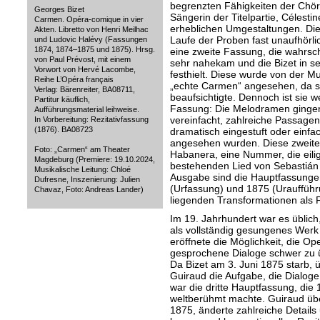
begrenzten Fähigkeiten der Chör
Georges Bizet
Sängerin der Titelpartie, Célestin
Carmen. Opéra-comique in vier
erheblichen Umgestaltungen. Die
Akten. Libretto von Henri Meilhac
Laufe der Proben fast unaufhör
und Ludovic Halévy (Fassungen
1874, 1874–1875 und 1875). Hrsg.
eine zweite Fassung, die wahrsc
von Paul Prévost, mit einem
sehr nahekam und die Bizet in s
Vorwort von Hervé Lacombe,
festhielt. Diese wurde von der Mu
Reihe L’Opéra français
„echte Carmen“ angesehen, da sie
Verlag: Bärenreiter, BA08711,
beaufsichtigte. Dennoch ist sie we
Partitur käuflich,
Fassung: Die Melodramen gingen
Aufführungsmaterial leihweise.
vereinfacht, zahlreiche Passagen
In Vorbereitung: Rezitativfassung
(1876). BA08723
dramatisch eingestuft oder einfa
angesehen wurden. Diese zweite 
Foto: „Carmen“ am Theater
Habanera, eine Nummer, die eilig
Magdeburg (Premiere: 19.10.2024,
bestehenden Lied von Sebastián I
Musikalische Leitung: Chloé
Ausgabe sind die Hauptfassunge
Dufresne, Inszenierung: Julien
(Urfassung) und 1875 (Urauffüh
Chavaz, Foto: Andreas Lander)
liegenden Transformationen als 
Im 19. Jahrhundert war es üblich
als vollständig gesungenes Werk
eröffnete die Möglichkeit, die Op
gesprochene Dialoge schwer zu 
Da Bizet am 3. Juni 1875 starb,
Guiraud die Aufgabe, die Dialoge
war die dritte Hauptfassung, die
weltberühmt machte. Guiraud üb
1875, änderte zahlreiche Details