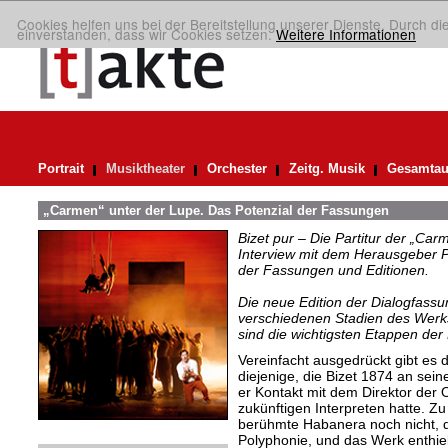
Cookies helfen uns bei der Bereitstellung unserer Dienste. Durch di
einverstanden, dass wir Cookies setzen.
Weitere Informationen
Portrait
Musiktheater
Orchester
Zeitg. Musik
Gesamtau
„Carmen“ unter der Lupe. Das Potenzial der Fassungen
Bizet pur – Die Partitur der „Car
Interview mit dem Herausgeber P
der Fassungen und Editionen.
Die neue Edition der Dialogfassun
verschiedenen Stadien des Werks
sind die wichtigsten Etappen der
Vereinfacht ausgedrückt gibt es d
diejenige, die Bizet 1874 an sei
er Kontakt mit dem Direktor der
zukünftigen Interpreten hatte. Z
berühmte Habanera noch nicht, d
Polyphonie, und das Werk enthie