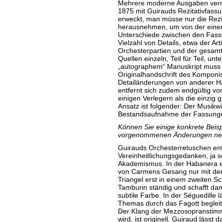
Mehrere moderne Ausgaben verm
1875 mit Guirauds Rezitativfass
erweckt, man müsse nur die Rezi
herausnehmen, um von der einen
Unterschiede zwischen den Fassu
Vielzahl von Details, etwa der Art
Orchesterpartien und der gesam
Quellen einzeln, Teil für Teil, un
„autographem“ Manuskript muss 
Originalhandschrift des Komponi
Detailänderungen von anderer Ha
entfernt sich zudem endgültig vo
einigen Verlegern als die einzi
Ansatz ist folgender: Der Musikw
Bestandsaufnahme der Fassungen,
Können Sie einige konkrete Beisp
vorgenommenen Änderungen n
Guirauds Orchesterretuschen en
Vereinheitlichungsgedanken, ja s
Akademismus. In der Habanera et
von Carmens Gesang nur mit der 
Triangel erst in einem zweiten Sc
Tamburin ständig und schafft dami
subtile Farbe. In der Séguedille l
Themas durch das Fagott beglei
Der Klang der Mezzosopranstimme
wird, ist originell. Guiraud lässt