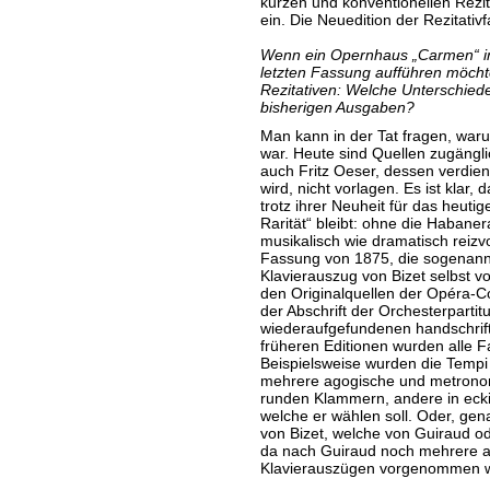
kurzen und konventionellen Rez
ein. Die Neuedition der Rezitativf
Wenn ein Opernhaus „Carmen“ in 
letzten Fassung aufführen möchte
Rezitativen: Welche Unterschiede
bisherigen Ausgaben?
Man kann in der Tat fragen, wa
war. Heute sind Quellen zugängli
auch Fritz Oeser, dessen verdien
wird, nicht vorlagen. Es ist klar
trotz ihrer Neuheit für das heut
Rarität“ bleibt: ohne die Habaner
musikalisch wie dramatisch reizvol
Fassung von 1875, die sogenannt
Klavierauszug von Bizet selbst v
den Originalquellen der Opéra-C
der Abschrift der Orchesterparti
wiederaufgefundenen handschrift
früheren Editionen wurden alle 
Beispielsweise wurden die Tempi 
mehrere agogische und metronomi
runden Klammern, andere in ecki
welche er wählen soll. Oder, gena
von Bizet, welche von Guiraud o
da nach Guiraud noch mehrere 
Klavierauszügen vorgenommen 