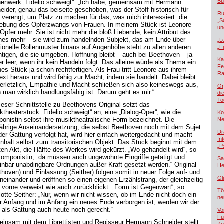
Bü
enwerk „Fidelio schweigt“. „Ich habe, gemeinsam mit Hermann
eider, genau das beiseite geschoben, was der Stoff historisch für
Ru
 verengt, um Platz zu machen für das, was mich interessiert: die
„S
ebung des Opferzwangs von Frauen. In meinem Stück ist Leonore
un
Opfer mehr. Sie ist nicht mehr die bloß Liebende, kein Attribut des
es mehr – sie wird zum handelnden Subjekt, das am Ende über
„L
itionelle Rollenmuster hinaus auf Augenhöhe steht zu allen anderen
„F
tigen, die sie umgeben. Hoffnung bleibt – auch bei Beethoven – ja
Ka
r leer, wenn ihr kein Handeln folgt. Das alleine würde als Thema ein
Fe
hes Stück ja schon rechtfertigen. Als Frau tritt Leonore aus ihrem
Ra
ext heraus und wird fähig zur Macht, indem sie handelt. Dabei bleibt
verletzlich, Empathie und Macht schließen sich also keineswegs aus,
Or
 man wirklich handlungsfähig ist. Darum geht es mir.“
di
To
ieser Schnittstelle zu Beethovens Original setzt das
ktheaterstück „Fidelio schweigt“ an, eine „Dialog-Oper“, wie die
Ko
onistin selbst ihre musiktheatralische Form bezeichnet. Die
Ne
jährige Auseinandersetzung, die selbst Beethoven noch mit dem Sujet
Dr
der Gattung verfolgt hat, wird hier einfach weitergedacht und macht
In
Inhalt selbst zum transitorischen Objekt: Das Stück beginnt mit dem
„P
ten Akt, die Hälfte des Werkes wird gekürzt. „Wo gehandelt wird“, so
Komponistin, „da müssen auch ungewohnte Eingriffe getätigt und
Sa
inbar unabdingbare Ordnungen außer Kraft gesetzt werden.“ Original
He
thoven) und Einlassung (Seither) folgen somit in neuer Folge auf- und
Gl
neinander und eröffnen so einen eigenen Erzählstrang, der gleichzeitig
 vorne verweist wie auch zurückblickt: „Form ist Gegenwart“, so
Tö
lotte Seither: „Nur, wenn wir nicht wissen, ob im Ende nicht doch ein
ne
r Anfang und im Anfang ein neues Ende verborgen ist, werden wir der
 als Gattung auch heute noch gerecht.“
Vo
Fu
insam mit dem Librettisten und Regisseur Hermann Schneider stellt