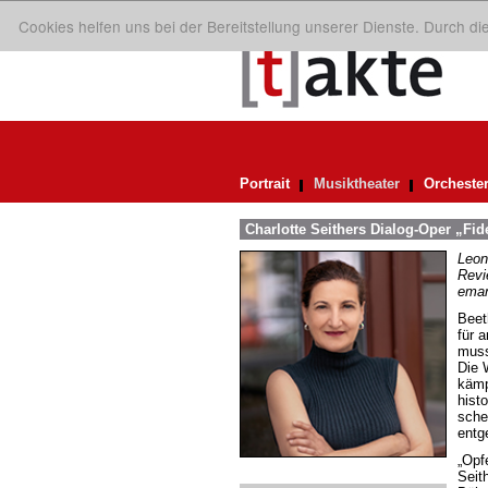
Cookies helfen uns bei der Bereitstellung unserer Dienste. Durch d
Portrait
Musiktheater
Orcheste
Charlotte Seithers Dialog-Oper „Fid
Leon
Revi
eman
Beet
für 
musst
Die 
kämp
hist
sche
entg
„Opf
Seith