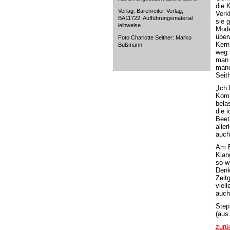
die 
Verlag: Bärenreiter-Verlag,
Verk
BA11722, Aufführungsmaterial
sie g
leihweise
Mode
über
Foto Charlotte Seither: Marko
Kern
Bußmann
weg.
man 
manc
Seith
„Ich
Komp
belas
die 
Beet
alle
auch
Am E
Klan
so w
Denk
Zeit
viel
auch
Step
(aus 
zurü