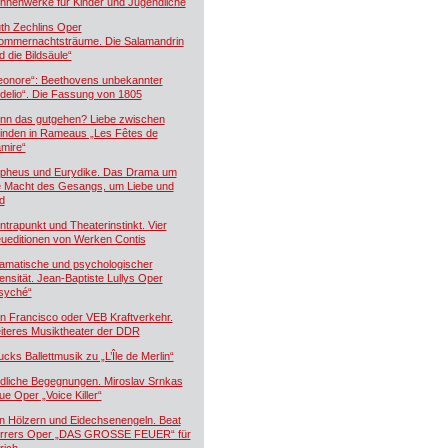
hnenwerke für Kinder und Jugendliche
th Zechlins Oper
ommernachtsträume. Die Salamandrin
d die Bildsäule“
eonore“: Beethovens unbekannter
idelio“. Die Fassung von 1805
nn das gutgehen? Liebe zwischen
inden in Rameaus „Les Fêtes de
mire“
pheus und Eurydike. Das Drama um
e Macht des Gesangs, um Liebe und
d
ntrapunkt und Theaterinstinkt. Vier
ueditionen von Werken Contis
amatische und psychologischer
tensität. Jean-Baptiste Lullys Oper
syché“
n Francisco oder VEB Kraftverkehr.
iteres Musiktheater der DDR
ucks Ballettmusik zu „L’Île de Merlin“
dliche Begegnungen. Miroslav Srnkas
ue Oper „Voice Killer“
n Hölzern und Eidechsenengeln. Beat
rrers Oper „DAS GROSSE FEUER“ für