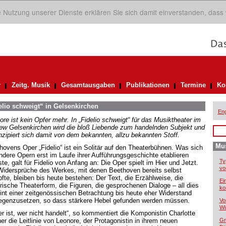
ie Nutzung unserer Dienste erklären Sie sich damit einverstanden, dass
r
Zeitg. Musik
Gesamtausgaben
Publikationen
Termine
Ko
elio schweigt“ in Gelsenkirchen
Eng
ore ist kein Opfer mehr. In „Fidelio schweigt“ für das Musiktheater im
ew Gelsenkirchen wird die bloß Liebende zum handelnden Subjekt und
zipiert sich damit von dem bekannten, allzu bekannten Stoff.
Mus
hovens Oper „Fidelio“ ist ein Solitär auf den Theaterbühnen. Was sich
andere Opern erst im Laufe ihrer Aufführungsgeschichte etablieren
Ty
e, galt für Fidelio von Anfang an: Die Oper spielt im Hier und Jetzt.
vo
Widersprüche des Werkes, mit denen Beethoven bereits selbst
fte, bleiben bis heute bestehen: Der Text, die Erzählweise, die
Ei
orische Theaterform, die Figuren, die gesprochenen Dialoge – all dies
ko
int einer zeitgenössischen Betrachtung bis heute eher Widerstand
egenzusetzen, so dass stärkere Hebel gefunden werden müssen.
Vo
Wi
er ist, wer nicht handelt“, so kommentiert die Komponistin Charlotte
er die Leitlinie von Leonore, der Protagonistin in ihrem neuen
Gr