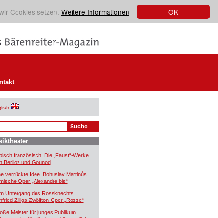
OK
 wir Cookies setzen.
Weitere Informationen
ntakt
lish
iktheater
pisch französisch. Die „Faust“-Werke
n Berlioz und Gounod
ne verrückte Idee. Bohuslav Martinůs
mische Oper „Alexandre bis“
m Untergang des Rossknechts.
nfried Zilligs Zwölfton-Oper „Rosse“
oße Meister für junges Publikum.