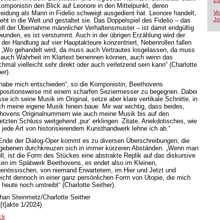
Zü
Komponistin den Blick auf Leonore in den Mittelpunkt, deren
leidung als Mann in Fidelio schweigt ausgedient hat. Leonore handelt,
Vo
Jo
eht in die Welt und gestaltet sie. Das Doppelspiel des Fidelio – das
ll der Übernahme männlicher Verhaltensmuster – ist damit endgültig
wunden, es ist verstummt. Auch in der übrigen Erzählung wird der
 der Handlung auf vier Hauptakteure konzentriert, Nebenrollen fallen
 „Wo gehandelt wird, da muss auch Vertrautes losgelassen, da muss
auch Wahrheit im Klartext benennen können, auch wenn das
hmal vielleicht sehr direkt oder auch verletzend sein kann“ (Charlotte
er).
 habe mich entschieden“, so die Komponistin, Beethovens
ositionsweise mit einem scharfen Seziermesser zu begegnen. Dabei
se ich seine Musik im Original, setze aber klare vertikale Schnitte, in
ich meine eigene Musik hinein baue. Mir war wichtig, dass beides,
hovens Originalnummern wie auch meine Musik bis auf den
rletzten Schluss weitgehend ,pur‘ erklingen. Zitate, Anekdotisches, wie
 jede Art von historisierendem Kunsthandwerk lehne ich ab.“
nde der Dialog-Oper kommt es zu diversen Überschreibungen, die
gebenen durchkreuzen sich in immer kürzeren Abständen. „Wenn man
ill, ist die Form des Stückes eine abstrakte Replik auf das diskursive
en im Spätwerk Beethovens, es endet also im Kleinen,
genössischen, von niemand Erwartetem, im Hier und Jetzt und
leicht dennoch in einer ganz persönlichen Form von Utopie, die mich
 heute noch umtreibt“ (Charlotte Seither).
han Steinmetz/Charlotte Seither
[t]akte 1/2024)
ck