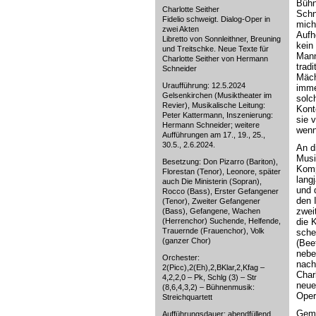
Bühn
Charlotte Seither
Schn
Fidelio schweigt. Dialog-Oper in
mich
zwei Akten
Aufh
Libretto von Sonnleithner, Breuning
kein 
und Treitschke. Neue Texte für
Mann
Charlotte Seither von Hermann
trad
Schneider
Mäch
Uraufführung: 12.5.2024
imme
Gelsenkirchen (Musiktheater im
solc
Revier), Musikalische Leitung:
Kont
Peter Kattermann, Inszenierung:
sie 
Hermann Schneider; weitere
wenn
Aufführungen am 17., 19., 25.,
30.5., 2.6.2024.
An d
Musi
Besetzung: Don Pizarro (Bariton),
Komp
Florestan (Tenor), Leonore, später
lang
auch Die Ministerin (Sopran),
und 
Rocco (Bass), Erster Gefangener
den 
(Tenor), Zweiter Gefangener
zwei
(Bass), Gefangene, Wachen
(Herrenchor) Suchende, Helfende,
die 
Trauernde (Frauenchor), Volk
sche
(ganzer Chor)
(Bee
nebe
Orchester:
nach
2(Picc),2(Eh),2,BKlar,2,Kfag –
Char
4,2,2,0 – Pk, Schlg (3) – Str
neue
(8,6,4,3,2) – Bühnenmusik:
Oper
Streichquartett
Geme
Aufführungsdauer: abendfüllend