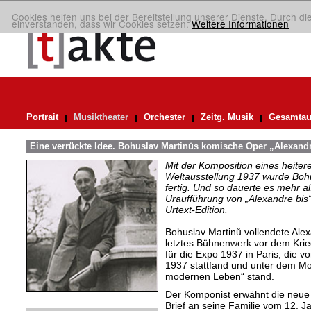
Cookies helfen uns bei der Bereitstellung unserer Dienste. Durch di
einverstanden, dass wir Cookies setzen.
Weitere Informationen
Portrait
Musiktheater
Orchester
Zeitg. Musik
Gesamtau
Eine verrückte Idee. Bohuslav Martinůs komische Oper „Alexandr
Mit der Komposition eines heiter
Weltausstellung 1937 wurde Bohus
fertig. Und so dauerte es mehr al
Uraufführung von „Alexandre bis“
Urtext-Edition.
Bohuslav Martinů vollendete Alex
letztes Bühnenwerk vor dem Krie
für die Expo 1937 in Paris, die 
1937 stattfand und unter dem Mo
modernen Leben“ stand.
Der Komponist erwähnt die neue 
Brief an seine Familie vom 12. 