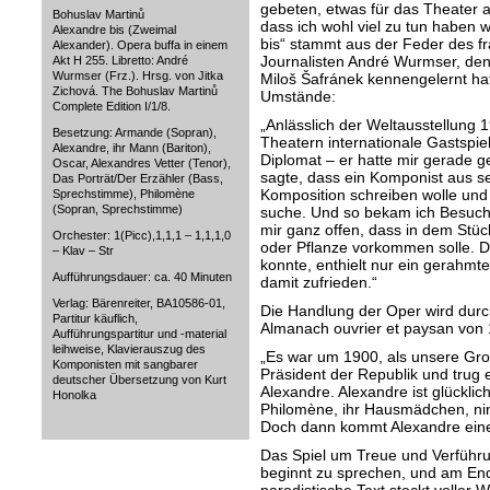
gebeten, etwas für das Theater a
Bohuslav Martinů
dass ich wohl viel zu tun haben 
Alexandre bis (Zweimal
bis“ stammt aus der Feder des f
Alexander). Opera buffa in einem
Journalisten André Wurmser, den
Akt H 255. Libretto: André
Wurmser (Frz.). Hrsg. von Jitka
Miloš Šafránek kennengelernt hat
Zichová. The Bohuslav Martinů
Umstände:
Complete Edition I/1/8.
„Anlässlich der Weltausstellung 
Besetzung: Armande (Sopran),
Theatern internationale Gastspiel
Alexandre, ihr Mann (Bariton),
Diplomat – er hatte mir gerade g
Oscar, Alexandres Vetter (Tenor),
sagte, dass ein Komponist aus s
Das Porträt/Der Erzähler (Bass,
Komposition schreiben wolle und
Sprechstimme), Philomène
(Sopran, Sprechstimme)
suche. Und so bekam ich Besuch 
mir ganz offen, dass in dem Stü
Orchester: 1(Picc),1,1,1 – 1,1,1,0
oder Pflanze vorkommen solle. De
– Klav – Str
konnte, enthielt nur ein gerahmte
Aufführungsdauer: ca. 40 Minuten
damit zufrieden.“
Verlag: Bärenreiter, BA10586-01,
Die Handlung der Oper wird durch
Partitur käuflich,
Almanach ouvrier et paysan von 1
Aufführungspartitur und -material
leihweise, Klavierauszug des
„Es war um 1900, als unsere Gr
Komponisten mit sangbarer
Präsident der Republik und trug 
deutscher Übersetzung von Kurt
Alexandre. Alexandre ist glückli
Honolka
Philomène, ihr Hausmädchen, ni
Doch dann kommt Alexandre eine 
Das Spiel um Treue und Verführu
beginnt zu sprechen, und am Ende 