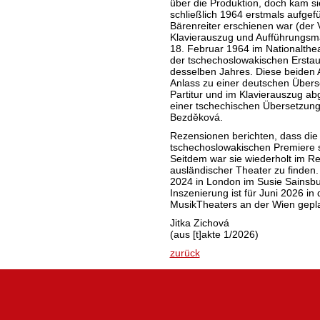
über die Produktion, doch kam s
schließlich 1964 erstmals aufge
Bärenreiter erschienen war (der Ve
Klavierauszug und Aufführungsma
18. Februar 1964 im Nationalthea
der tschechoslowakischen Erstau
desselben Jahres. Diese beiden
Anlass zu einer deutschen Überse
Partitur und im Klavierauszug ab
einer tschechischen Übersetzun
Bezděková.
Rezensionen berichten, dass die 
tschechoslowakischen Premiere
Seitdem war sie wiederholt im Re
ausländischer Theater zu finden.
2024 in London im Susie Sainsbur
Inszenierung ist für Juni 2026 i
MusikTheaters an der Wien gepla
Jitka Zichová
(aus [t]akte 1/2026)
zurück