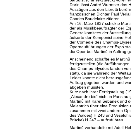
parodistische Text steckt voller 
Darin lässt André Wurmser das
Auszügen aus den Libretti berüh
französischen Dichter Paul Verlai
Charles Baudelaire zitieren.
Am 16. März 1937 schickte Martin
der als Musikbeauftragter der Ex
Generalkomitees der Ausstellung 
äußerte der Komponist seine Hof
der Comédie des Champs-Elysées
Opernaufführungen der Expo stat
die Oper bei Martinů in Auftrag 
Anscheinend schaffte es Martinů n
fertigzustellen (die Aufführunge
des Champs-Elysées fanden von 
statt), da sie während der Weltau
Leider konnte nicht herausgefun
Auftrag gegeben wurden und wann
abgeben mussten.
Kurz nach ihrer Fertigstellung (1
„Alexandre bis“ nicht in Paris a
Martinů mit Karel Šebánek und 
Melantrich über eine Produktion 
zusammen mit zwei anderen Oper
des Waldes) H 243 und Veselohr
Brücke) H 247 – aufzuführen.
Martinů verhandelte mit Adolf Hel