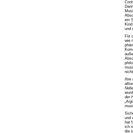
Cont
Dann
Musi
Absc
ein 
Kind
und 
Für 
wie 
phän
Komp
auße
Absc
phil
musi
nich
Ihre
alls
Nebe
wurd
der 
„Arg
musi
Sich
und 
hat 
ich n
die s