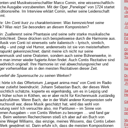
Bü
genten und Musikwissenschaftler Marco Comin, eine wissenschaftlich-
ische Ausgabe vorzubereiten. Mit der Oper „Penelope“ von 1724 startet
Ru
Editionsreihe. Im Interview erklärt Comin, woher seine Leidenschaft
„S
mt.
un
kte: Um Conti kurz zu charakterisieren: Was kennzeichnet seine
„L
k? Was reizt Sie besonders an diesem Komponisten?
„F
n: Zuallererst seine Phantasie und seine sehr starke musikalische
Ka
önlichkeit. Diese drücken sich beispielsweise durch die Harmonie aus.
Fe
Ra
usik von Conti ist einerseits sehr italienisch – lyrisch, sinnlich,
ndig – und zeigt viel Humor, andererseits ist sie von meisterhaftem
Or
rapunkt gekennzeichnet; damit meine ich nicht nur seine
di
henmusik und seine Oratorien, sondern auch seine Bühnenwerke, in
To
n man immer wieder fugierte Arien findet. Auch Contis Rezitative sind
wöhnlich originell: Ihre Harmonie ist viel abwechslungsreicher und
Ko
ger vorhersehbar als in den meisten Rezitativen dieser Zeit.
Ne
verlief die Spurensuche zu seinen Werken?
Dr
In
t hörte ich das Offertorium „Languet anima mea“ von Conti im Radio
„P
war zutiefst beeindruckt. Johann Sebastian Bach, der dieses Werk
Sa
nsichtlich schätzte, kopierte es eigenhändig, um es in Leipzig und
He
r früher schon in Köthen, wo er aber nicht für Kirchenmusik zuständig
 aufzuführen. Wenn Bach, der in der Wahl anderer Komponisten sehr
Gl
ruchsvoll war, diese Musik geschätzt hat, wird das wohl von
utung sein! Ich versuchte also, mir Partituren – im Sinne von
Tö
rnen Ausgaben – von Contis Werken zu besorgen … und fand gar
ne
e. Beim weiteren Recherchieren stieß ich aber auf ein Buch von
Vo
ine Weigel Williams, das einzige, meines Wissens, das Contis Leben
Fu
Werk gewidmet ist. Darin erfuhr ich, dass die meisten Kompositionen