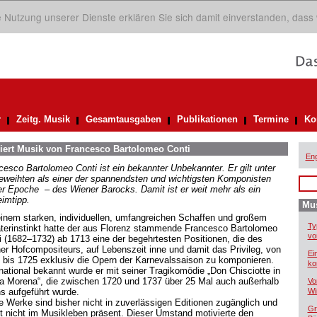
ie Nutzung unserer Dienste erklären Sie sich damit einverstanden, dass
r
Zeitg. Musik
Gesamtausgaben
Publikationen
Termine
Ko
diert Musik von Francesco Bartolomeo Conti
Eng
cesco Bartolomeo Conti ist ein bekannter Unbekannter. Er gilt unter
eweihten als einer der spannendsten und wichtigsten Komponisten
er Epoche – des Wiener Barocks. Damit ist er weit mehr als ein
imtipp.
Mus
einem starken, individuellen, umfangreichen Schaffen und großem
Ty
terinstinkt hatte der aus Florenz stammende Francesco Bartolomeo
vo
i (1682–1732) ab 1713 eine der begehrtesten Positionen, die des
er Hofcompositeurs, auf Lebenszeit inne und damit das Privileg, von
Ei
 bis 1725 exklusiv die Opern der Karnevalssaison zu komponieren.
ko
rnational bekannt wurde er mit seiner Tragikomödie „Don Chisciotte in
ra Morena“, die zwischen 1720 und 1737 über 25 Mal auch außerhalb
Vo
s aufgeführt wurde.
Wi
e Werke sind bisher nicht in zuverlässigen Editionen zugänglich und
Gr
t nicht im Musikleben präsent. Dieser Umstand motivierte den