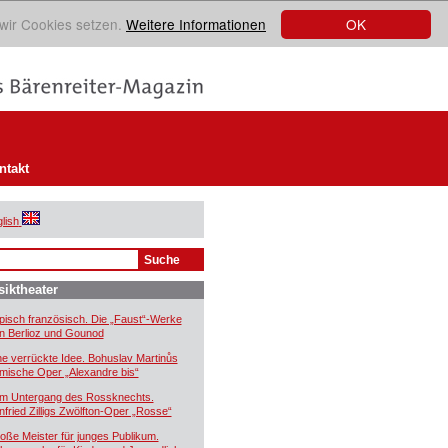
OK
 wir Cookies setzen.
Weitere Informationen
ntakt
lish
iktheater
pisch französisch. Die „Faust“-Werke
n Berlioz und Gounod
ne verrückte Idee. Bohuslav Martinůs
mische Oper „Alexandre bis“
m Untergang des Rossknechts.
nfried Zilligs Zwölfton-Oper „Rosse“
oße Meister für junges Publikum.