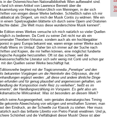
Zü
is in der Österreichischen Nationalbibliothek Wien aufbewahrt sind.
 fand ich einen Artikel von Lawrence Bennett über die
Vo
ksammlung von Herzog Anton-Ulrich von Meiningen, in der sich
Jo
hriften von einigen dieser Werke befinden. Schließlich nahm ich mir
Sabbatical als Dirigent, um mich der Musik Contis zu widmen. Wie ein
 in einem Spielzeugladen blätterte ich durch seine Opern und Oratorien
dachte dabei: „Die Welt muss diese wunderschöne Musik kennen!“.
die Edition eines Werkes versuche ich mich natürlich so vieler Quellen
möglich zu bedienen. Da Conti zu seiner Zeit nicht nur als ein
omenaler Theorben-Virtuose, sondern auch als ein hochbegabter
onist in ganz Europa bekannt war, waren einige seiner Werke auch
rhalb Wiens im Umlauf. Daher bin ich immer auf der Suche nach
hriften und Kopien, die mir helfen können, eine möglichst fundierte
ologische Ausgabe herzustellen. Oft ist das schwer, weil die
kwissenschaftliche Literatur sich sehr wenig mit Conti und schon gar
t mit den Quellen seiner Werke beschäftigt hat.
 Editionsreihe beginnt mit der Tragicommedia „Penelope“ und den
eits bekannten Vorgängen um die Heimkehr des Odysseus, die mit
nhandlungen ergänzt werden: „all diese und andere ähnliche Dinge
en erfunden und für genug plausibel und angemessen gehalten, um
Handlung der Komposition mehr Reiz zu verleihen“, heißt es im
omento“, der Handlungserzählung im Vorspann. Es geht also um
kdramatische Wirksamkeit. Was ist besonders an diesem Werk?
erlich seine Ausgewogenheit, sein geniales dramaturgisches Timing
die gekonnte Abwechslung von witzigen und ernsthaften Szenen; man
fast den Eindruck, an der Schwelle zur Klassik zu stehen. Hier muss
atürlich auch das brillante Libretto von Pietro Pariati erwähnen. Und ja,
chiere Schönheit und die Vielfältigkeit dieser Musik! Diese ist aber