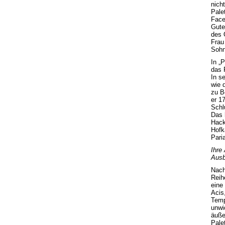
nicht
Pale
Face
Gute
des 
Frau
Sohn
In „
das 
In s
wie 
zu B
er 1
Schl
Das 
Hack
Hofk
Pari
Ihre
Ausb
Nach
Reih
eine
Acis
Temp
unwi
äuße
Pale