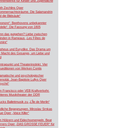
hnenwerke für Kinder und Jugendliche
th Zechlins Oper
ommernachtsträume. Die Salamandrin
d die Bildsäule“
eonore“: Beethovens unbekannter
idelio“. Die Fassung von 1805
nn das gutgehen? Liebe zwischen
inden in Rameaus „Les Fêtes de
mire“
pheus und Eurydike. Das Drama um
e Macht des Gesangs, um Liebe und
d
ntrapunkt und Theaterinstinkt. Vier
ueditionen von Werken Contis
amatische und psychologischer
tensität. Jean-Baptiste Lullys Oper
syché“
n Francisco oder VEB Kraftverkehr.
iteres Musiktheater der DDR
ucks Ballettmusik zu „L’Île de Merlin“
dliche Begegnungen. Miroslav Srnkas
ue Oper „Voice Killer“
n Hölzern und Eidechsenengeln. Beat
rrers Oper „DAS GROSSE FEUER“ für