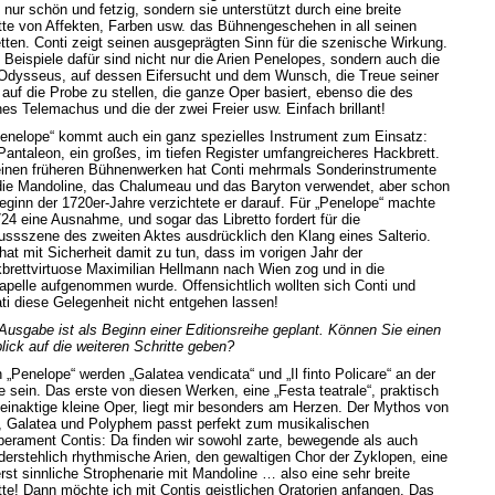
 nur schön und fetzig, sondern sie unterstützt durch eine breite
tte von Affekten, Farben usw. das Bühnengeschehen in all seinen
tten. Conti zeigt seinen ausgeprägten Sinn für die szenische Wirkung.
 Beispiele dafür sind nicht nur die Arien Penelopes, sondern auch die
Odysseus, auf dessen Eifersucht und dem Wunsch, die Treue seiner
 auf die Probe zu stellen, die ganze Oper basiert, ebenso die des
es Telemachus und die der zwei Freier usw. Einfach brillant!
Penelope“ kommt auch ein ganz spezielles Instrument zum Einsatz:
Pantaleon, ein großes, im tiefen Register umfangreicheres Hackbrett.
einen früheren Bühnenwerken hat Conti mehrmals Sonderinstrumente
die Mandoline, das Chalumeau und das Baryton verwendet, aber schon
eginn der 1720er-Jahre verzichtete er darauf. Für „Penelope“ machte
724 eine Ausnahme, und sogar das Libretto fordert für die
ussszene des zweiten Aktes ausdrücklich den Klang eines Salterio.
hat mit Sicherheit damit zu tun, dass im vorigen Jahr der
brettvirtuose Maximilian Hellmann nach Wien zog und in die
apelle aufgenommen wurde. Offensichtlich wollten sich Conti und
ati diese Gelegenheit nicht entgehen lassen!
 Ausgabe ist als Beginn einer Editionsreihe geplant. Können Sie einen
lick auf die weiteren Schritte geben?
 „Penelope“ werden „Galatea vendicata“ und „Il finto Policare“ an der
e sein. Das erste von diesen Werken, eine „Festa teatrale“, praktisch
 einaktige kleine Oper, liegt mir besonders am Herzen. Der Mythos von
, Galatea und Polyphem passt perfekt zum musikalischen
erament Contis: Da finden wir sowohl zarte, bewegende als auch
derstehlich rhythmische Arien, den gewaltigen Chor der Zyklopen, eine
rst sinnliche Strophenarie mit Mandoline … also eine sehr breite
tte! Dann möchte ich mit Contis geistlichen Oratorien anfangen. Das