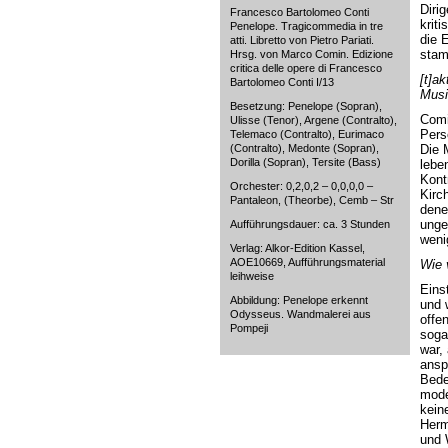
Diri
Francesco Bartolomeo Conti
krit
Penelope. Tragicommedia in tre
die 
atti. Libretto von Pietro Pariati.
stam
Hrsg. von Marco Comin. Edizione
critica delle opere di Francesco
[t]a
Bartolomeo Conti I/13
Musi
Besetzung: Penelope (Sopran),
Comi
Ulisse (Tenor), Argene (Contralto),
Pers
Telemaco (Contralto), Eurimaco
(Contralto), Medonte (Sopran),
Die M
Dorilla (Sopran), Tersite (Bass)
lebe
Kont
Orchester: 0,2,0,2 – 0,0,0,0 –
Kirc
Pantaleon, (Theorbe), Cemb – Str
dene
unge
Aufführungsdauer: ca. 3 Stunden
weni
Verlag: Alkor-Edition Kassel,
AOE10669, Aufführungsmaterial
Wie 
leihweise
Eins
Abbildung: Penelope erkennt
und 
Odysseus. Wandmalerei aus
offe
Pompeji
soga
war,
ansp
Bede
mode
kein
Herm
und 