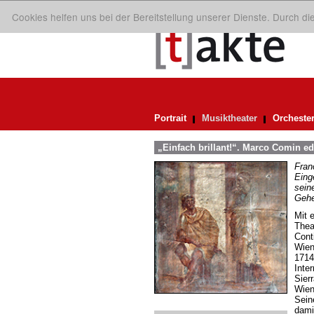
Cookies helfen uns bei der Bereitstellung unserer Dienste. Durch d
Portrait
Musiktheater
Orcheste
„Einfach brillant!“. Marco Comin e
Fran
Eing
sein
Gehe
Mit 
Thea
Cont
Wien
1714
Inte
Sier
Wien
Sein
dami