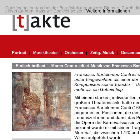
Cookies helfen uns bei der Bereitstellung unserer Dienste. Durch di
einverstanden, dass wir Cookies setzen.
Weitere Informationen
Portrait
Musiktheater
Orchester
Zeitg. Musik
Gesamtau
„Einfach brillant!“. Marco Comin ediert Musik von Francesco Ba
Francesco Bartolomeo Conti ist e
unter Eingeweihten als einer der
Komponisten seiner Epoche – des
mehr als ein Geheimtipp.
Mit einem starken, individuellen
großem Theaterinstinkt hatte d
Francesco Bartolomeo Conti (16
begehrtesten Positionen, die de
Lebenszeit inne und damit das Pr
die Opern der Karnevalssaison z
bekannt wurde er mit seiner Trag
Morena“, die zwischen 1720 und
Wiens aufgeführt wurde.