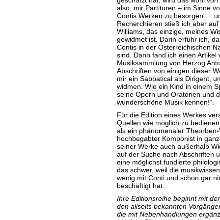
geschätzt hat, wird das wohl von
also, mir Partituren – im Sinne
Contis Werken zu besorgen … un
Recherchieren stieß ich aber au
Williams, das einzige, meines W
gewidmet ist. Darin erfuhr ich, 
Contis in der Österreichischen N
sind. Dann fand ich einen Artike
Musiksammlung von Herzog Anton-
Abschriften von einigen dieser W
mir ein Sabbatical als Dirigent, 
widmen. Wie ein Kind in einem Sp
seine Opern und Oratorien und d
wunderschöne Musik kennen!“.
Für die Edition eines Werkes vers
Quellen wie möglich zu bedienen. 
als ein phänomenaler Theorben-V
hochbegabter Komponist in ganz
seiner Werke auch außerhalb Wi
auf der Suche nach Abschriften u
eine möglichst fundierte philolog
das schwer, weil die musikwissens
wenig mit Conti und schon gar ni
beschäftigt hat.
Ihre Editionsreihe beginnt mit d
den allseits bekannten Vorgäng
die mit Nebenhandlungen ergänzt