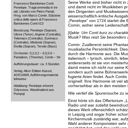
Seine Werke sind bisher nicht in
Francesco Bartolomeo Conti
und damit nicht im Musikleben pr
Penelope. Tragicommedia in tre
den Dirigenten und Musikwissens
atti. Libretto von Pietro Pariati.
Hrsg. von Marco Comin. Edizione
wissenschaftlich-kritische Ausga
critica delle opere di Francesco
„Penelope“ von 1724 startet die E
Bartolomeo Conti I/13
Comin, woher seine Leidenschaf
Besetzung: Penelope (Sopran),
[t]akte: Um Conti kurz zu charak
Ulisse (Tenor), Argene (Contralto),
Musik? Was reizt Sie besonders
Telemaco (Contralto), Eurimaco
(Contralto), Medonte (Sopran),
Comin: Zuallererst seine Phantas
Dorilla (Sopran), Tersite (Bass)
musikalische Persönlichkeit. Die
Orchester: 0,2,0,2 – 0,0,0,0 –
durch die Harmonie aus. Die Musik
Pantaleon, (Theorbe), Cemb – Str
italienisch – lyrisch, sinnlich, le
andererseits ist sie von meister
Aufführungsdauer: ca. 3 Stunden
damit meine ich nicht nur seine 
Verlag: Alkor-Edition Kassel,
sondern auch seine Bühnenwerk
AOE10669, Aufführungsmaterial
fugierte Arien findet. Auch Conti
leihweise
originell: Ihre Harmonie ist viel
vorhersehbar als in den meisten R
Abbildung: Penelope erkennt
Odysseus. Wandmalerei aus
Wie verlief die Spurensuche zu 
Pompeji
Einst hörte ich das Offertorium 
Radio und war zutiefst beeindruc
dieses Werk offensichtlich schät
in Leipzig und sogar früher schon
Kirchenmusik zuständig war, auf
Wahl anderer Komponisten sehr a