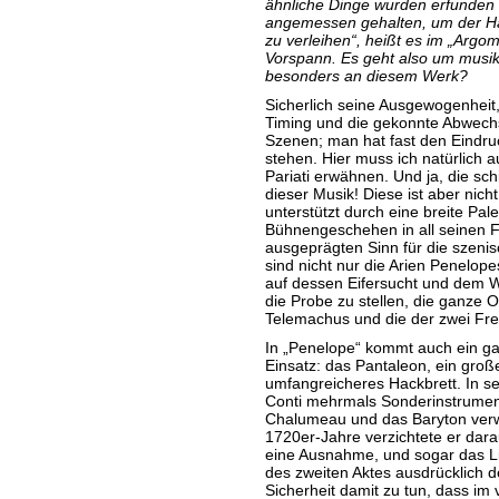
ähnliche Dinge wurden erfunden 
angemessen gehalten, um der Ha
zu verleihen“, heißt es im „Argo
Vorspann. Es geht also um musik
besonders an diesem Werk?
Sicherlich seine Ausgewogenheit
Timing und die gekonnte Abwechs
Szenen; man hat fast den Eindruc
stehen. Hier muss ich natürlich au
Pariati erwähnen. Und ja, die schi
dieser Musik! Diese ist aber nich
unterstützt durch eine breite Pal
Bühnengeschehen in all seinen Fa
ausgeprägten Sinn für die szenis
sind nicht nur die Arien Penelop
auf dessen Eifersucht und dem W
die Probe zu stellen, die ganze 
Telemachus und die der zwei Freie
In „Penelope“ kommt auch ein ga
Einsatz: das Pantaleon, ein große
umfangreicheres Hackbrett. In s
Conti mehrmals Sonderinstrumen
Chalumeau und das Baryton verw
1720er-Jahre verzichtete er dar
eine Ausnahme, und sogar das Lib
des zweiten Aktes ausdrücklich d
Sicherheit damit zu tun, dass im 