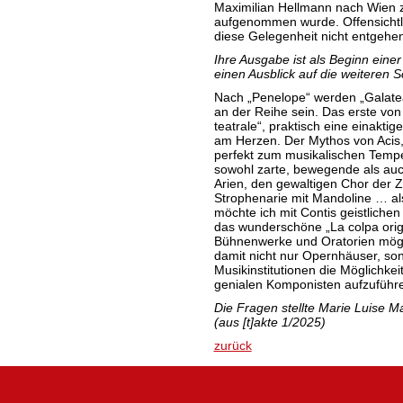
Maximilian Hellmann nach Wien z
aufgenommen wurde. Offensichtlic
diese Gelegenheit nicht entgehen
Ihre Ausgabe ist als Beginn einer
einen Ausblick auf die weiteren S
Nach „Penelope“ werden „Galatea 
an der Reihe sein. Das erste von
teatrale“, praktisch eine einaktig
am Herzen. Der Mythos von Acis
perfekt zum musikalischen Tempe
sowohl zarte, bewegende als auc
Arien, den gewaltigen Chor der Z
Strophenarie mit Mandoline … als
möchte ich mit Contis geistliche
das wunderschöne „La colpa origin
Bühnenwerke und Oratorien mögli
damit nicht nur Opernhäuser, so
Musikinstitutionen die Möglichk
genialen Komponisten aufzuführ
Die Fragen stellte Marie Luise Ma
(aus [t]akte 1/2025)
zurück