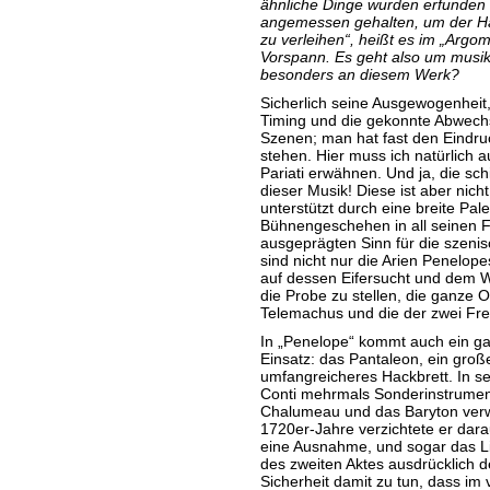
ähnliche Dinge wurden erfunden 
angemessen gehalten, um der Ha
zu verleihen“, heißt es im „Argo
Vorspann. Es geht also um musik
besonders an diesem Werk?
Sicherlich seine Ausgewogenheit
Timing und die gekonnte Abwechs
Szenen; man hat fast den Eindruc
stehen. Hier muss ich natürlich au
Pariati erwähnen. Und ja, die schi
dieser Musik! Diese ist aber nich
unterstützt durch eine breite Pal
Bühnengeschehen in all seinen Fa
ausgeprägten Sinn für die szenis
sind nicht nur die Arien Penelop
auf dessen Eifersucht und dem W
die Probe zu stellen, die ganze 
Telemachus und die der zwei Freie
In „Penelope“ kommt auch ein ga
Einsatz: das Pantaleon, ein große
umfangreicheres Hackbrett. In s
Conti mehrmals Sonderinstrumen
Chalumeau und das Baryton verw
1720er-Jahre verzichtete er dar
eine Ausnahme, und sogar das Lib
des zweiten Aktes ausdrücklich d
Sicherheit damit zu tun, dass im 