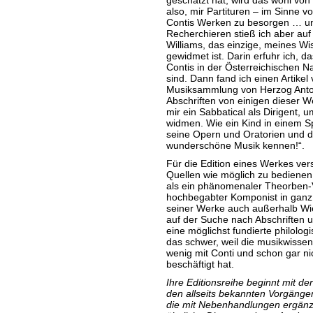
geschätzt hat, wird das wohl von
also, mir Partituren – im Sinne
Contis Werken zu besorgen … un
Recherchieren stieß ich aber au
Williams, das einzige, meines W
gewidmet ist. Darin erfuhr ich, 
Contis in der Österreichischen N
sind. Dann fand ich einen Artike
Musiksammlung von Herzog Anton-
Abschriften von einigen dieser W
mir ein Sabbatical als Dirigent, 
widmen. Wie ein Kind in einem Sp
seine Opern und Oratorien und d
wunderschöne Musik kennen!“.
Für die Edition eines Werkes vers
Quellen wie möglich zu bedienen. 
als ein phänomenaler Theorben-V
hochbegabter Komponist in ganz
seiner Werke auch außerhalb Wi
auf der Suche nach Abschriften u
eine möglichst fundierte philolog
das schwer, weil die musikwissens
wenig mit Conti und schon gar ni
beschäftigt hat.
Ihre Editionsreihe beginnt mit d
den allseits bekannten Vorgäng
die mit Nebenhandlungen ergänzt