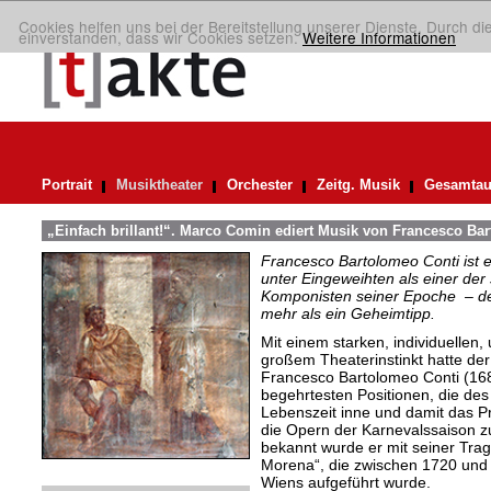
Cookies helfen uns bei der Bereitstellung unserer Dienste. Durch di
einverstanden, dass wir Cookies setzen.
Weitere Informationen
Portrait
Musiktheater
Orchester
Zeitg. Musik
Gesamtau
„Einfach brillant!“. Marco Comin ediert Musik von Francesco Ba
Francesco Bartolomeo Conti ist e
unter Eingeweihten als einer der
Komponisten seiner Epoche – des
mehr als ein Geheimtipp.
Mit einem starken, individuellen
großem Theaterinstinkt hatte d
Francesco Bartolomeo Conti (16
begehrtesten Positionen, die de
Lebenszeit inne und damit das Pr
die Opern der Karnevalssaison z
bekannt wurde er mit seiner Trag
Morena“, die zwischen 1720 und
Wiens aufgeführt wurde.