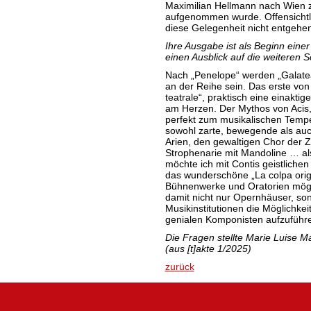
Maximilian Hellmann nach Wien z
aufgenommen wurde. Offensichtlic
diese Gelegenheit nicht entgehen
Ihre Ausgabe ist als Beginn einer
einen Ausblick auf die weiteren S
Nach „Penelope“ werden „Galatea 
an der Reihe sein. Das erste von
teatrale“, praktisch eine einaktig
am Herzen. Der Mythos von Acis
perfekt zum musikalischen Tempe
sowohl zarte, bewegende als auc
Arien, den gewaltigen Chor der Z
Strophenarie mit Mandoline … als
möchte ich mit Contis geistliche
das wunderschöne „La colpa origin
Bühnenwerke und Oratorien mögli
damit nicht nur Opernhäuser, so
Musikinstitutionen die Möglichk
genialen Komponisten aufzuführ
Die Fragen stellte Marie Luise Ma
(aus [t]akte 1/2025)
zurück