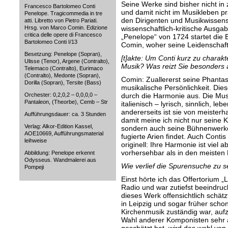
Seine Werke sind bisher nicht in
Francesco Bartolomeo Conti
und damit nicht im Musikleben pr
Penelope. Tragicommedia in tre
den Dirigenten und Musikwissens
atti. Libretto von Pietro Pariati.
Hrsg. von Marco Comin. Edizione
wissenschaftlich-kritische Ausga
critica delle opere di Francesco
„Penelope“ von 1724 startet die E
Bartolomeo Conti I/13
Comin, woher seine Leidenschaf
Besetzung: Penelope (Sopran),
[t]akte: Um Conti kurz zu charak
Ulisse (Tenor), Argene (Contralto),
Musik? Was reizt Sie besonders
Telemaco (Contralto), Eurimaco
(Contralto), Medonte (Sopran),
Comin: Zuallererst seine Phantas
Dorilla (Sopran), Tersite (Bass)
musikalische Persönlichkeit. Die
Orchester: 0,2,0,2 – 0,0,0,0 –
durch die Harmonie aus. Die Musik
Pantaleon, (Theorbe), Cemb – Str
italienisch – lyrisch, sinnlich, le
andererseits ist sie von meister
Aufführungsdauer: ca. 3 Stunden
damit meine ich nicht nur seine 
Verlag: Alkor-Edition Kassel,
sondern auch seine Bühnenwerk
AOE10669, Aufführungsmaterial
fugierte Arien findet. Auch Conti
leihweise
originell: Ihre Harmonie ist viel
vorhersehbar als in den meisten R
Abbildung: Penelope erkennt
Odysseus. Wandmalerei aus
Wie verlief die Spurensuche zu 
Pompeji
Einst hörte ich das Offertorium 
Radio und war zutiefst beeindruc
dieses Werk offensichtlich schät
in Leipzig und sogar früher schon
Kirchenmusik zuständig war, auf
Wahl anderer Komponisten sehr a