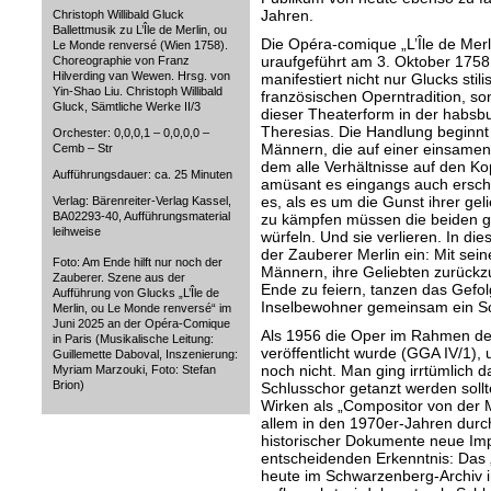
Jahren.
Christoph Willibald Gluck
Ballettmusik zu L’Île de Merlin, ou
Die Opéra-comique „L’Île de Mer
Le Monde renversé (Wien 1758).
uraufgeführt am 3. Oktober 1758
Choreographie von Franz
Hilverding van Wewen. Hrsg. von
manifestiert nicht nur Glucks sti
Yin-Shao Liu. Christoph Willibald
französischen Operntradition, so
Gluck, Sämtliche Werke II/3
dieser Theaterform in der habsbu
Theresias. Die Handlung beginnt 
Orchester: 0,0,0,1 – 0,0,0,0 –
Männern, die auf einer einsamen 
Cemb – Str
dem alle Verhältnisse auf den Ko
Aufführungsdauer: ca. 25 Minuten
amüsant es eingangs auch erschei
es, als es um die Gunst ihrer gel
Verlag: Bärenreiter-Verlag Kassel,
BA02293-40, Aufführungsmaterial
zu kämpfen müssen die beiden g
leihweise
würfeln. Und sie verlieren. In d
der Zauberer Merlin ein: Mit sein
Foto: Am Ende hilft nur noch der
Männern, ihre Geliebten zurückz
Zauberer. Szene aus der
Ende zu feiern, tanzen das Gefo
Aufführung von Glucks „L’Île de
Inselbewohner gemeinsam ein Sch
Merlin, ou Le Monde renversé“ im
Juni 2025 an der Opéra-Comique
Als 1956 die Oper im Rahmen d
in Paris (Musikalische Leitung:
veröffentlicht wurde (GGA IV/1), 
Guillemette Daboval, Inszenierung:
noch nicht. Man ging irrtümlich d
Myriam Marzouki, Foto: Stefan
Brion)
Schlusschor getanzt werden sollt
Wirken als „Compositor von der M
allem in den 1970er-Jahren dur
historischer Dokumente neue Impu
entscheidenden Erkenntnis: Das 
heute im Schwarzenberg-Archiv 