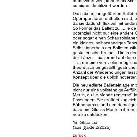
aufbewahrt wird, konnte als Schl
comique identifiziert werden.
Dass die mitaufgeführten Ballett
Opernpartituren enthalten sind, 
da sie dadurch flexibel mit ande
So konnte das Ballett zu „L’Île d
potenziell nicht nur eine ander
oder sogar einen Schauspielaben
ein kleines, selbstständiges Tan
Selbst innerhalb der Ballettmusik 
gestalterische Freiheit: Die in de
der Tänze – basierend auf dem s
– ist nur eine von vielen möglic
theoretisch umgestellt, gestrich
Anzahl der Wiederholungen lässt
Konzept über die üblich notierten
Die neu edierte Balletteinlage mit
nicht nur eine vollständige Auffü
Merlin, ou Le Monde renversé“ in
Fassungen. Sie eröffnet zugleich
Bühnenpraxis und den damaligen T
dazu ein, Glucks Musik in ihrem 
neu zu entdecken.
Yin-Shao Liu
(aus [t]akte 2/2025)
zurück