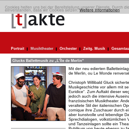
Cookies helfen uns bei der Bereitstellung unserer Dienste. Durch di
einverstanden, dass wir Cookies setzen.
Weitere Informationen
Portrait
Musiktheater
Orchester
Zeitg. Musik
Gesamtau
Glucks Ballettmusik zu „L’Île de Merlin“
Mit der neu edierten Balletteinla
de Merlin, ou Le Monde renversé“
Christoph Willibald Gluck sicherte
Musikgeschichte vor allem mit s
Euridice“. Zum Auftakt dieser w
jedoch auch die intensive Ausei
französischen Musiktheater. Ande
veraltete Stil der italienischen O
comique ihre Zuschauer durch ei
aber kunstvolle und lebendige Da
Sprechdialogen, volkstümlichen V
und Tanzeinlagen sollte ein The
Publikum von heute ebenso zu fa