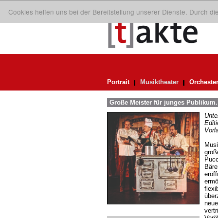
Cookies helfen uns bei der Bereitstellung unserer Dienste. Durch d
Portrait
Musiktheater
Orcheste
Große Meister für junges Publikum
Unte
Edit
Vorl
Musi
groß
Pucc
Bäre
eröf
ermö
flex
über
neuen
vert
Verö