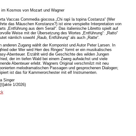
 im Kosmos von Mozart und Wagner
rta Vaccas Commedia giocosa „Chi rapì la topina Costanza“ (Wer
ührte das Mäuschen Konstanze?) ist eine verspielte Interpretation von
rts „Entführung aus dem Serail“. Das italienische Libretto spielt auf
rvolle Weise mit der Übersetzung des Wortes „Entführung“: „Ratto“
utet nämlich sowohl „Raub, Entführung“ als auch „Ratte“.
n anderen Zugang wählt der Komponist und Autor Peter Larsen. In
gfried oder Wer wird Herr des Ringes“ formt er ein musikalisches
asy-Abenteuer. Erzählt wird die Geschichte des wilden Jungen
fried, der im tiefen Wald bei einem Zwerg aufwächst und viele
nende Abenteuer erlebt. Wagners Original verschmilzt mit neu
onierten melodramatischen Passagen und gesprochenen Dialogen;
ipiert ist das für Kammerorchester mit elf Instrumenten.
a Singer
[t]akte 1/2026)
ck