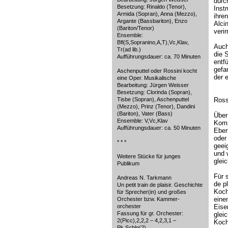
durc
Besetzung: Rinaldo (Tenor),
Inst
Armida (Sopran), Anna (Mezzo),
ihre
Argante (Bassbariton), Enzo
Alci
(Bariton/Tenor)
verir
Ensemble:
Bfl(S,Sopranino,A,T),Vc,Klav,
Auch 
Tr(ad lib.)
die 
Aufführungsdauer: ca. 70 Minuten
entfü
gefa
Aschenputtel oder Rossini kocht
der 
eine Oper. Musikalische
Bearbeitung: Jürgen Weisser
Besetzung: Clorinda (Sopran),
Tisbe (Sopran), Aschenputtel
Ross
(Mezzo), Prinz (Tenor), Dandini
(Bariton), Vater (Bass)
Über
Ensemble: V,Vc,Klav
Komp
Aufführungsdauer: ca. 50 Minuten
Eber
oder
* * *
geei
und w
Weitere Stücke für junges
glei
Publikum
Für 
Andreas N. Tarkmann
de p
Un petit train de plaisir. Geschichte
Koch
für Sprecher(in) und großes
eine
Orchester bzw. Kammer-
orchester
Eise
Fassung für gr. Orchester:
glei
2(Picc),2,2,2 – 4,2,3,1 –
Koch
Pk,Schlg(2)