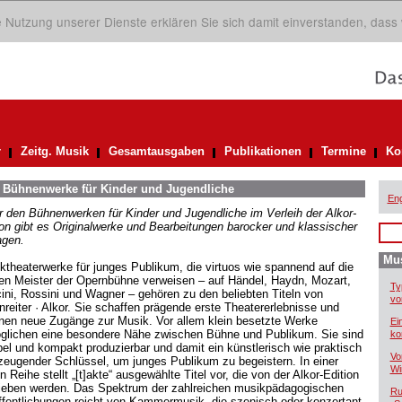
ie Nutzung unserer Dienste erklären Sie sich damit einverstanden, dass
r
Zeitg. Musik
Gesamtausgaben
Publikationen
Termine
Ko
. Bühnenwerke für Kinder und Jugendliche
Eng
r den Bühnenwerken für Kinder und Jugendliche im Verleih der Alkor-
ion gibt es Originalwerke und Bearbeitungen barocker und klassischer
agen.
Mus
ktheaterwerke für junges Publikum, die virtuos wie spannend auf die
en Meister der Opernbühne verweisen – auf Händel, Haydn, Mozart,
Ty
ini, Rossini und Wagner – gehören zu den beliebten Titeln von
vo
nreiter · Alkor. Sie schaffen prägende erste Theatererlebnisse und
fnen neue Zugänge zur Musik. Vor allem klein besetzte Werke
Ei
glichen eine besondere Nähe zwischen Bühne und Publikum. Sie sind
ko
ibel und kompakt produzierbar und damit ein künstlerisch wie praktisch
Vo
zeugender Schlüssel, um junges Publikum zu begeistern. In einer
Wi
 Reihe stellt „[t]akte“ ausgewählte Titel vor, die von der Alkor-Edition
rieben werden. Das Spektrum der zahlreichen musikpädagogischen
Ru
ffentlichungen reicht von Kammermusik, die szenisch oder konzertant