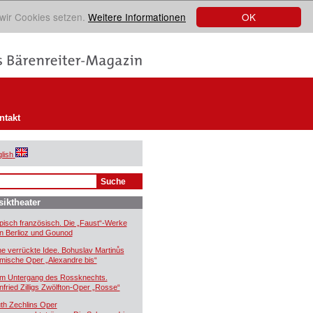
OK
 wir Cookies setzen.
Weitere Informationen
ntakt
lish
iktheater
pisch französisch. Die „Faust“-Werke
n Berlioz und Gounod
ne verrückte Idee. Bohuslav Martinůs
mische Oper „Alexandre bis“
m Untergang des Rossknechts.
nfried Zilligs Zwölfton-Oper „Rosse“
th Zechlins Oper