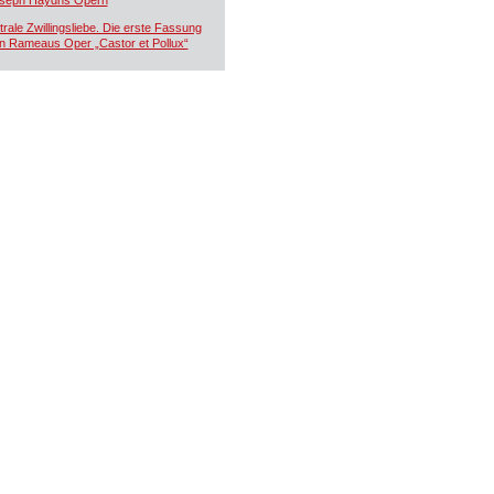
seph Haydns Opern
trale Zwillingsliebe. Die erste Fassung
n Rameaus Oper „Castor et Pollux“