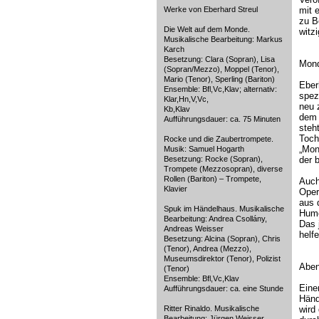
Werke von Eberhard Streul
mit e
zu B
Die Welt auf dem Monde.
witz
Musikalische Bearbeitung: Markus
Karch
Besetzung: Clara (Sopran), Lisa
Mond
(Sopran/Mezzo), Moppel (Tenor),
Mario (Tenor), Sperling (Bariton)
Eber
Ensemble: Bfl,Vc,Klav; alternativ:
spez
Klar,Hn,V,Vc,
neu 
Kb,Klav
dem 
Aufführungsdauer: ca. 75 Minuten
steh
Toch
Rocke und die Zaubertrompete.
„Mond
Musik: Samuel Hogarth
Besetzung: Rocke (Sopran),
der 
Trompete (Mezzosopran), diverse
Rollen (Bariton) – Trompete,
Auch
Klavier
Oper
aus 
Spuk im Händelhaus. Musikalische
Humo
Bearbeitung: Andrea Csollány,
Das 
Andreas Weisser
helf
Besetzung: Alcina (Sopran), Chris
(Tenor), Andrea (Mezzo),
Museumsdirektor (Tenor), Polizist
Aben
(Tenor)
Ensemble: Bfl,Vc,Klav
Eine
Aufführungsdauer: ca. eine Stunde
Händ
Ritter Rinaldo. Musikalische
wird
Bearbeitung: Jürgen Weisser