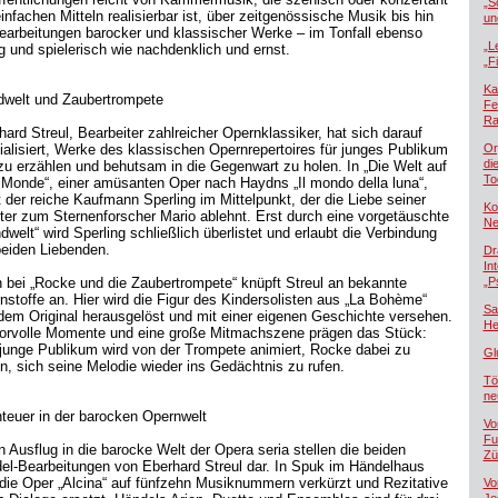
„S
infachen Mitteln realisierbar ist, über zeitgenössische Musik bis hin
un
earbeitungen barocker und klassischer Werke – im Tonfall ebenso
„L
ig und spielerisch wie nachdenklich und ernst.
„F
Ka
welt und Zaubertrompete
Fe
Ra
hard Streul, Bearbeiter zahlreicher Opernklassiker, hat sich darauf
ialisiert, Werke des klassischen Opernrepertoires für junges Publikum
Or
di
zu erzählen und behutsam in die Gegenwart zu holen. In „Die Welt auf
To
Monde“, einer amüsanten Oper nach Haydns „Il mondo della luna“,
t der reiche Kaufmann Sperling im Mittelpunkt, der die Liebe seiner
Ko
ter zum Sternenforscher Mario ablehnt. Erst durch eine vorgetäuschte
Ne
welt“ wird Sperling schließlich überlistet und erlaubt die Verbindung
beiden Liebenden.
Dr
In
 bei „Rocke und die Zaubertrompete“ knüpft Streul an bekannte
„P
nstoffe an. Hier wird die Figur des Kindersolisten aus „La Bohème“
Sa
dem Original herausgelöst und mit einer eigenen Geschichte versehen.
He
rvolle Momente und eine große Mitmachszene prägen das Stück:
junge Publikum wird von der Trompete animiert, Rocke dabei zu
Gl
en, sich seine Melodie wieder ins Gedächtnis zu rufen.
Tö
ne
teuer in der barocken Opernwelt
Vo
Fu
n Ausflug in die barocke Welt der Opera seria stellen die beiden
Zü
el-Bearbeitungen von Eberhard Streul dar. In Spuk im Händelhaus
 die Oper „Alcina“ auf fünfzehn Musiknummern verkürzt und Rezitative
Vo