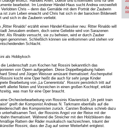
h Dialoge ersetzt. Händels Arien, Duette und Ensembles sind für drei
Jo
rumente bearbeitet. Im Londoner Händel-Haus sucht Andrea verzweifelt
As
n Verlobten Chris – denn das Gemälde mit dem Porträt der Zauberin
vo
na ist zum Leben erwacht und Chris hat sich in der barocken Bilderwelt
rt und sich in die Zauberin verliebt.
„Ritter Rinaldo“ erzählt einen Händel-Klassiker neu: Ritter Rinaldo will
Stadt Jerusalem erobern, doch seine Geliebte wird von Sarazenen
hrt. Als Rinaldo versucht, sie zu befreien, wird er durch Zauber
ngen genommen. Schließlich können sie entkommen und stehen vor
entscheidenden Schlacht.
ini als Hobbykoch
 die Leidenschaft zum Kochen hat Rossini bekanntlich das
onieren von Opern aufgegeben. Diese Doppelbegabung haben
hard Streul und Jürgen Weisser amüsant thematisiert: Aschenputtel
 Rossini kocht eine Oper heißt die auch für sehr junge Kinder
gnete Bearbeitung von „La Cenerentola“. Rossini persönlich tritt auf
irft allerlei Noten und Vorzeichen in einen großen Kochtopf, erklärt
chzeitig, was man für eine Oper braucht.
seine Orchesterbearbeitung von Rossinis Klavierstück „Un petit train
laisir“ greift der Komponist Andreas N. Tarkmann ebenfalls auf die
leidenschaft des Komponisten zurück. Carsten Bodinus schrieb dazu
n unterhaltsamen Text, der Rossinis Angst vor der Reise mit der
nbahn thematisiert. Während die Streicher mit den Holzbläsern das
chmäßige Rattern der Räder musikalisch nachzeichnen, träumt der
künstler Rossini, dass der Zug auf seiner Weiterfahrt entgleist.