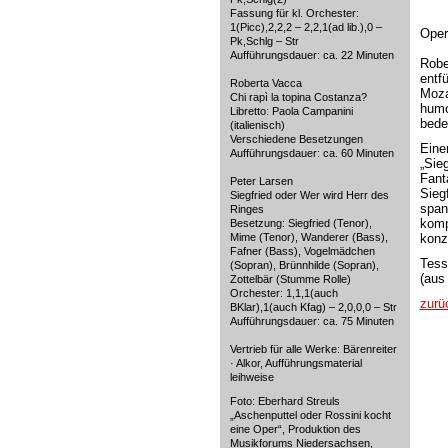
Fassung für kl. Orchester:
1(Picc),2,2,2 – 2,2,1(ad lib.),0 –
Oper
Pk,Schlg – Str
Aufführungsdauer: ca. 22 Minuten
Robe
entf
Roberta Vacca
Moza
Chi rapì la topina Costanza?
humo
Libretto: Paola Campanini
bede
(italienisch)
Verschiedene Besetzungen
Eine
Aufführungsdauer: ca. 60 Minuten
„Sie
Fant
Peter Larsen
Sieg
Siegfried oder Wer wird Herr des
span
Ringes
komp
Besetzung: Siegfried (Tenor),
Mime (Tenor), Wanderer (Bass),
konz
Fafner (Bass), Vogelmädchen
Tess
(Sopran), Brünnhilde (Sopran),
(aus 
Zottelbär (Stumme Rolle)
Orchester: 1,1,1(auch
zurü
BKlar),1(auch Kfag) – 2,0,0,0 – Str
Aufführungsdauer: ca. 75 Minuten
Vertrieb für alle Werke: Bärenreiter
· Alkor, Aufführungsmaterial
leihweise
Foto: Eberhard Streuls
„Aschenputtel oder Rossini kocht
eine Oper“, Produktion des
Musikforums Niedersachsen,