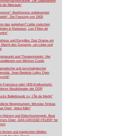
ommernachtsträume. Die Salamandrin
d die Bildsäule“
eonore“: Beethovens unbekannter
idelio“. Die Fassung von 1805
nn das gutgehen? Liebe zwischen
inden in Rameaus „Les Fêtes de
mire“
pheus und Eurydike. Das Drama um
e Macht des Gesangs, um Liebe und
d
ntrapunkt und Theaterinstinkt. Vier
ueditionen von Werken Contis
amatische und psychologischer
tensität. Jean-Baptiste Lullys Oper
syché“
n Francisco oder VEB Kraftverkehr.
iteres Musiktheater der DDR
ucks Ballettmusik zu „L’Île de Merlin“
dliche Begegnungen. Miroslav Srnkas
ue Oper „Voice Killer“
n Hölzern und Eidechsenengeln. Beat
rrers Oper „DAS GROSSE FEUER“ für
rich
n fernen und magischen Welten.