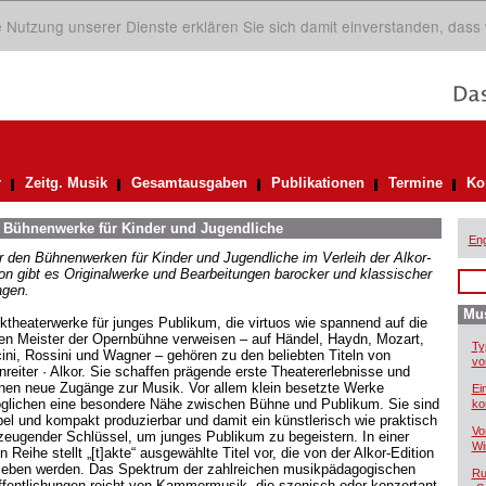
ie Nutzung unserer Dienste erklären Sie sich damit einverstanden, dass
r
Zeitg. Musik
Gesamtausgaben
Publikationen
Termine
Ko
. Bühnenwerke für Kinder und Jugendliche
Eng
r den Bühnenwerken für Kinder und Jugendliche im Verleih der Alkor-
ion gibt es Originalwerke und Bearbeitungen barocker und klassischer
agen.
Mus
ktheaterwerke für junges Publikum, die virtuos wie spannend auf die
en Meister der Opernbühne verweisen – auf Händel, Haydn, Mozart,
Ty
ini, Rossini und Wagner – gehören zu den beliebten Titeln von
vo
nreiter · Alkor. Sie schaffen prägende erste Theatererlebnisse und
fnen neue Zugänge zur Musik. Vor allem klein besetzte Werke
Ei
glichen eine besondere Nähe zwischen Bühne und Publikum. Sie sind
ko
ibel und kompakt produzierbar und damit ein künstlerisch wie praktisch
Vo
zeugender Schlüssel, um junges Publikum zu begeistern. In einer
Wi
 Reihe stellt „[t]akte“ ausgewählte Titel vor, die von der Alkor-Edition
rieben werden. Das Spektrum der zahlreichen musikpädagogischen
Ru
ffentlichungen reicht von Kammermusik, die szenisch oder konzertant