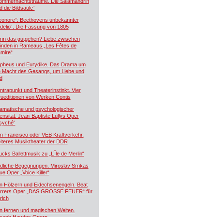
ommernachtsträume. Die Salamandrin
d die Bildsäule“
eonore“: Beethovens unbekannter
idelio“. Die Fassung von 1805
nn das gutgehen? Liebe zwischen
inden in Rameaus „Les Fêtes de
mire“
pheus und Eurydike. Das Drama um
e Macht des Gesangs, um Liebe und
d
ntrapunkt und Theaterinstinkt. Vier
ueditionen von Werken Contis
amatische und psychologischer
tensität. Jean-Baptiste Lullys Oper
syché“
n Francisco oder VEB Kraftverkehr.
iteres Musiktheater der DDR
ucks Ballettmusik zu „L’Île de Merlin“
dliche Begegnungen. Miroslav Srnkas
ue Oper „Voice Killer“
n Hölzern und Eidechsenengeln. Beat
rrers Oper „DAS GROSSE FEUER“ für
rich
n fernen und magischen Welten.