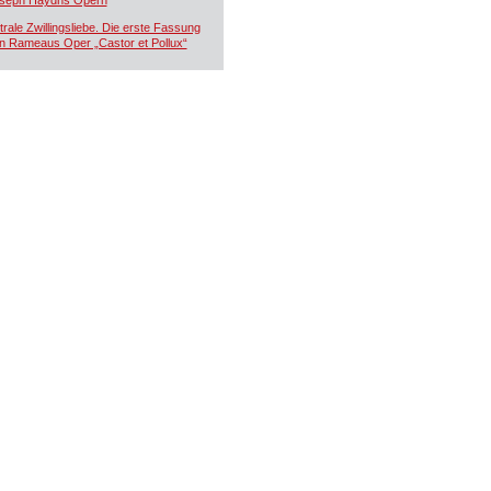
seph Haydns Opern
trale Zwillingsliebe. Die erste Fassung
n Rameaus Oper „Castor et Pollux“