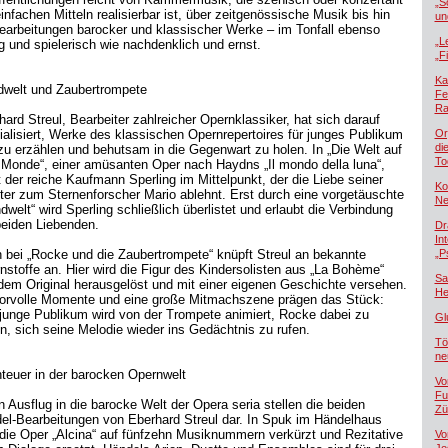
„S
infachen Mitteln realisierbar ist, über zeitgenössische Musik bis hin
un
earbeitungen barocker und klassischer Werke – im Tonfall ebenso
„L
ig und spielerisch wie nachdenklich und ernst.
„F
Ka
welt und Zaubertrompete
Fe
Ra
hard Streul, Bearbeiter zahlreicher Opernklassiker, hat sich darauf
ialisiert, Werke des klassischen Opernrepertoires für junges Publikum
Or
di
zu erzählen und behutsam in die Gegenwart zu holen. In „Die Welt auf
To
Monde“, einer amüsanten Oper nach Haydns „Il mondo della luna“,
t der reiche Kaufmann Sperling im Mittelpunkt, der die Liebe seiner
Ko
ter zum Sternenforscher Mario ablehnt. Erst durch eine vorgetäuschte
Ne
welt“ wird Sperling schließlich überlistet und erlaubt die Verbindung
beiden Liebenden.
Dr
In
 bei „Rocke und die Zaubertrompete“ knüpft Streul an bekannte
„P
nstoffe an. Hier wird die Figur des Kindersolisten aus „La Bohème“
Sa
dem Original herausgelöst und mit einer eigenen Geschichte versehen.
He
rvolle Momente und eine große Mitmachszene prägen das Stück:
junge Publikum wird von der Trompete animiert, Rocke dabei zu
Gl
en, sich seine Melodie wieder ins Gedächtnis zu rufen.
Tö
ne
teuer in der barocken Opernwelt
Vo
Fu
n Ausflug in die barocke Welt der Opera seria stellen die beiden
Zü
el-Bearbeitungen von Eberhard Streul dar. In Spuk im Händelhaus
 die Oper „Alcina“ auf fünfzehn Musiknummern verkürzt und Rezitative
Vo