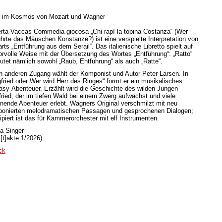
 im Kosmos von Mozart und Wagner
rta Vaccas Commedia giocosa „Chi rapì la topina Costanza“ (Wer
ührte das Mäuschen Konstanze?) ist eine verspielte Interpretation von
rts „Entführung aus dem Serail“. Das italienische Libretto spielt auf
rvolle Weise mit der Übersetzung des Wortes „Entführung“: „Ratto“
utet nämlich sowohl „Raub, Entführung“ als auch „Ratte“.
n anderen Zugang wählt der Komponist und Autor Peter Larsen. In
gfried oder Wer wird Herr des Ringes“ formt er ein musikalisches
asy-Abenteuer. Erzählt wird die Geschichte des wilden Jungen
fried, der im tiefen Wald bei einem Zwerg aufwächst und viele
nende Abenteuer erlebt. Wagners Original verschmilzt mit neu
onierten melodramatischen Passagen und gesprochenen Dialogen;
ipiert ist das für Kammerorchester mit elf Instrumenten.
a Singer
[t]akte 1/2026)
ck