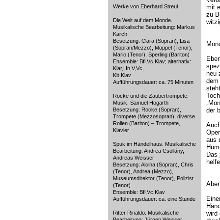
Werke von Eberhard Streul
mit e
zu B
Die Welt auf dem Monde.
witz
Musikalische Bearbeitung: Markus
Karch
Besetzung: Clara (Sopran), Lisa
Mond
(Sopran/Mezzo), Moppel (Tenor),
Mario (Tenor), Sperling (Bariton)
Eber
Ensemble: Bfl,Vc,Klav; alternativ:
spez
Klar,Hn,V,Vc,
neu 
Kb,Klav
dem 
Aufführungsdauer: ca. 75 Minuten
steh
Toch
Rocke und die Zaubertrompete.
„Mond
Musik: Samuel Hogarth
Besetzung: Rocke (Sopran),
der 
Trompete (Mezzosopran), diverse
Rollen (Bariton) – Trompete,
Auch
Klavier
Oper
aus 
Spuk im Händelhaus. Musikalische
Humo
Bearbeitung: Andrea Csollány,
Das 
Andreas Weisser
helf
Besetzung: Alcina (Sopran), Chris
(Tenor), Andrea (Mezzo),
Museumsdirektor (Tenor), Polizist
Aben
(Tenor)
Ensemble: Bfl,Vc,Klav
Eine
Aufführungsdauer: ca. eine Stunde
Händ
Ritter Rinaldo. Musikalische
wird
Bearbeitung: Jürgen Weisser