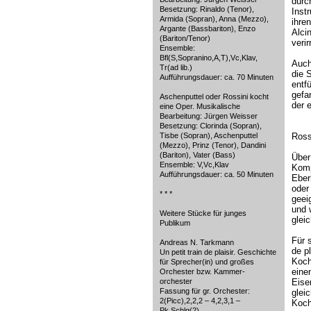
durc
Besetzung: Rinaldo (Tenor),
Inst
Armida (Sopran), Anna (Mezzo),
ihre
Argante (Bassbariton), Enzo
Alci
(Bariton/Tenor)
verir
Ensemble:
Bfl(S,Sopranino,A,T),Vc,Klav,
Auch 
Tr(ad lib.)
die 
Aufführungsdauer: ca. 70 Minuten
entfü
gefa
Aschenputtel oder Rossini kocht
der 
eine Oper. Musikalische
Bearbeitung: Jürgen Weisser
Besetzung: Clorinda (Sopran),
Tisbe (Sopran), Aschenputtel
Ross
(Mezzo), Prinz (Tenor), Dandini
(Bariton), Vater (Bass)
Über
Ensemble: V,Vc,Klav
Komp
Aufführungsdauer: ca. 50 Minuten
Eber
oder
* * *
geei
und w
Weitere Stücke für junges
glei
Publikum
Für 
Andreas N. Tarkmann
de p
Un petit train de plaisir. Geschichte
Koch
für Sprecher(in) und großes
eine
Orchester bzw. Kammer-
orchester
Eise
Fassung für gr. Orchester:
glei
2(Picc),2,2,2 – 4,2,3,1 –
Koch
Pk,Schlg(2)