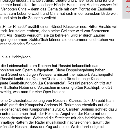
h Dialoge ersetzt. Händels Arien, Duette und Ensembles sind für drei
Jo
rumente bearbeitet. Im Londoner Händel-Haus sucht Andrea verzweifelt
As
n Verlobten Chris – denn das Gemälde mit dem Porträt der Zauberin
vo
na ist zum Leben erwacht und Chris hat sich in der barocken Bilderwelt
rt und sich in die Zauberin verliebt.
„Ritter Rinaldo“ erzählt einen Händel-Klassiker neu: Ritter Rinaldo will
Stadt Jerusalem erobern, doch seine Geliebte wird von Sarazenen
hrt. Als Rinaldo versucht, sie zu befreien, wird er durch Zauber
ngen genommen. Schließlich können sie entkommen und stehen vor
entscheidenden Schlacht.
ini als Hobbykoch
 die Leidenschaft zum Kochen hat Rossini bekanntlich das
onieren von Opern aufgegeben. Diese Doppelbegabung haben
hard Streul und Jürgen Weisser amüsant thematisiert: Aschenputtel
 Rossini kocht eine Oper heißt die auch für sehr junge Kinder
gnete Bearbeitung von „La Cenerentola“. Rossini persönlich tritt auf
irft allerlei Noten und Vorzeichen in einen großen Kochtopf, erklärt
chzeitig, was man für eine Oper braucht.
seine Orchesterbearbeitung von Rossinis Klavierstück „Un petit train
laisir“ greift der Komponist Andreas N. Tarkmann ebenfalls auf die
leidenschaft des Komponisten zurück. Carsten Bodinus schrieb dazu
n unterhaltsamen Text, der Rossinis Angst vor der Reise mit der
nbahn thematisiert. Während die Streicher mit den Holzbläsern das
chmäßige Rattern der Räder musikalisch nachzeichnen, träumt der
künstler Rossini, dass der Zug auf seiner Weiterfahrt entgleist.