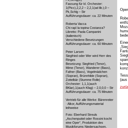
Fassung für kl. Orchester:
1(Picc),2,2,2 – 2,2,1(ad lib.),0 –
Oper
Pk,Schlg – Str
Aufführungsdauer: ca. 22 Minuten
Robe
entf
Roberta Vacca
Moza
Chi rapì la topina Costanza?
humo
Libretto: Paola Campanini
bede
(italienisch)
Verschiedene Besetzungen
Eine
Aufführungsdauer: ca. 60 Minuten
„Sie
Fant
Peter Larsen
Sieg
Siegfried oder Wer wird Herr des
span
Ringes
komp
Besetzung: Siegfried (Tenor),
Mime (Tenor), Wanderer (Bass),
konz
Fafner (Bass), Vogelmädchen
Tess
(Sopran), Brünnhilde (Sopran),
(aus 
Zottelbär (Stumme Rolle)
Orchester: 1,1,1(auch
zurü
BKlar),1(auch Kfag) – 2,0,0,0 – Str
Aufführungsdauer: ca. 75 Minuten
Vertrieb für alle Werke: Bärenreiter
· Alkor, Aufführungsmaterial
leihweise
Foto: Eberhard Streuls
„Aschenputtel oder Rossini kocht
eine Oper“, Produktion des
Musikforums Niedersachsen,