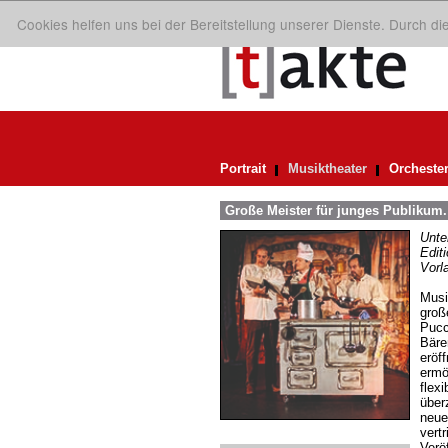
Cookies helfen uns bei der Bereitstellung unserer Dienste. Durch d
Portrait
Musiktheater
Orcheste
Große Meister für junges Publikum
Unte
Edit
Vorl
Musi
groß
Pucc
Bäre
eröf
ermö
flex
über
neuen
vert
Verö