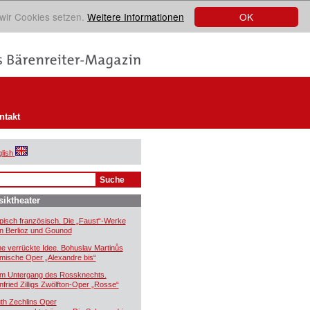
OK
 wir Cookies setzen.
Weitere Informationen
ntakt
lish
iktheater
pisch französisch. Die „Faust“-Werke
n Berlioz und Gounod
ne verrückte Idee. Bohuslav Martinůs
mische Oper „Alexandre bis“
m Untergang des Rossknechts.
nfried Zilligs Zwölfton-Oper „Rosse“
th Zechlins Oper