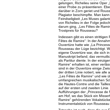
gelungen, Richelieu seine Oper „
einer Probe zu präsentieren. Eb
darüber in Zorn geriet und Rouss
Plagiator beschimpfte. Man ka
Feindseligkeit „Les Muses galan
von Richelieu in der Folge jedoc
darum ging, „Les Fêtes de Ramire“
Trostpreis für Rousseau?
Indessen gibt es einen strittigen
Fêtes de Ramire“: In der Annahm
Ouvertüre hatte wie „La Princess
Rousseau der Lüge bezichtigt. W
eigene Ouvertüre war, die sich in
Manuskript befand, das vermutlic
als Partitur diente. In der einzig
Ramire“ erhalten ist, einer verläs
sind in der Ouvertüre einige Zw
der dritten Linie notiert, wie al
„Les Fêtes de Ramire“ und wie üb
umfangreichen musikalischen Sc
die Hautes-Contre und die Taille
auf der ersten und zweiten Lini
Aufführungen der „Princesse de 
am Hof, wo das Stück ein Misserf
Ramire“ gehörenden Vokalstücke
Instrumentalstück von Rousseau 