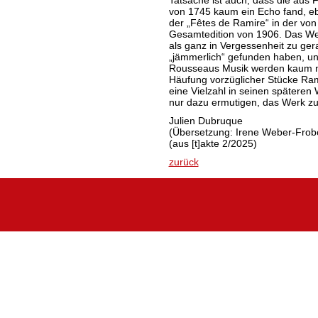
Tatsache ist auch, dass die aus
von 1745 kaum ein Echo fand, e
der „Fêtes de Ramire“ in der von
Gesamtedition von 1906. Das Wer
als ganz in Vergessenheit zu gera
„jämmerlich“ gefunden haben, u
Rousseaus Musik werden kaum n
Häufung vorzüglicher Stücke Ra
eine Vielzahl in seinen späteren
nur dazu ermutigen, das Werk zu
Julien Dubruque
(Übersetzung: Irene Weber-Fro
(aus [t]akte 2/2025)
zurück