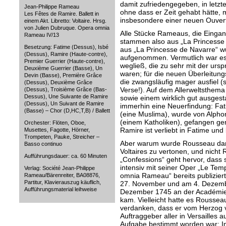
damit zufriedengegeben, in letzt
Jean-Philippe Rameau
ohne dass er Zeit gehabt hätte, m
Les Fêtes de Ramire. Ballett in
insbesondere einer neuen Ouvert
einem Akt. Libretto: Voltaire. Hrsg.
von Julien Dubruque. Opera omnia
Alle Stücke Rameaus, die Eingan
Rameau IV/13
stammen also aus „La Princesse d
Besetzung: Fatime (Dessus), Isbé
aus „La Princesse de Navarre“ w
(Dessus), Ramire (Haute-contre),
aufgenommen. Vermutlich war es 
Premier Guerrier (Haute-contre),
wegließ, die zu sehr mit der ur
Deuxième Guerrier (Basse), Un
waren; für die neuen Überleitun
Devin (Basse), Première Grâce
die zwangsläufig mager ausfiel (s
(Dessus), Deuxième Grâce
Verse!). Auf dem Allerweltsthem
(Dessus), Troisième Grâce (Bas-
Dessus), Une Suivante de Ramire
sowie einem wirklich gut ausgest
(Dessus), Un Suivant de Ramire
immerhin eine Neuerfindung: Fat
(Basse) – Chor (D,HC,T,B) / Ballett
(eine Muslima), wurde von Alpho
(einem Katholiken), gefangen 
Orchester: Flöten, Oboe,
Ramire ist verliebt in Fatime und b
Musettes, Fagotte, Hörner,
Trompeten, Pauke, Streicher –
Aber warum wurde Rousseau dami
Basso continuo
Voltaires zu vertonen, und nic
Aufführungsdauer: ca. 60 Minuten
„Confessions“ geht hervor, dass
intensiv mit seiner Oper „Le Temp
Verlag: Société Jean-Philippe
omnia Rameau“ bereits publiziert)
Rameau/Bärenreiter, BA08876,
Partitur, Klavierauszug käuflich,
27. November und am 4. Dezemb
Aufführungsmaterial leihweise
Dezember 1745 an der Académie 
kam. Vielleicht hatte es Rousse
verdanken, dass er vom Herzog v
Auftraggeber aller in Versailles 
Aufgabe bestimmt worden war: I