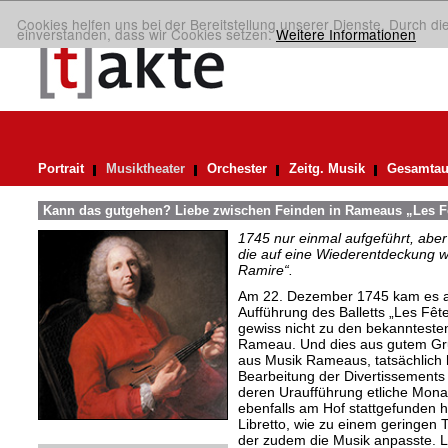
Cookies helfen uns bei der Bereitstellung unserer Dienste. Durch di
einverstanden, dass wir Cookies setzen.
Weitere Informationen
Portrait
Musiktheater
Orchester
Zeitg. Musik
Gesamtau
Kann das gutgehen? Liebe zwischen Feinden in Rameaus „Les F
1745 nur einmal aufgeführt, aber
die auf eine Wiederentdeckung 
Ramire“.
Am 22. Dezember 1745 kam es am
Aufführung des Balletts „Les Fê
gewiss nicht zu den bekannteste
Rameau. Und dies aus gutem Gru
aus Musik Rameaus, tatsächlich 
Bearbeitung der Divertissements
deren Uraufführung etliche Mona
ebenfalls am Hof stattgefunden ha
Libretto, wie zu einem geringen
der zudem die Musik anpasste. 