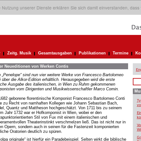
ie Nutzung unserer Dienste erklären Sie sich damit einverstanden, dass
r
Zeitg. Musik
Gesamtausgaben
Publikationen
Termine
Ko
ier Neueditionen von Werken Contis
Eng
 „Penelope“ sind nun vier weitere Werke von Francesco Bartolomeo
 über die Alkor-Edition erhältlich. Herausgegeben wird die erste
ische Ausgabe des italienischen, in Wien zu Ruhm gekommenen
onisten vom Dirigenten und Musikwissenschaftler Marco Comin.
Mus
1682 geborene florentinische Komponist Francesco Bartolomeo Conti
Ty
e zu Recht von namhaften Kollegen wie Johann Sebastian Bach,
vo
el, Quantz und Mattheson hochgeschätzt. Von 1711 bis zu seinem
im Jahr 1732 war er Hofkomponist in Wien, wobei er den
Ei
rapunktorientierten Stil von Fux mit einem italienischen und
ko
eramentvollen Theaterinstinkt verschmelzen ließ. Das ist nicht nur in
Vo
en Opern, sondern auch in seinen für die Fastenzeit komponierten
Wi
liche Oratorien deutlich zu spüren.
Gr
olpa originale“ ist hierfür ein Paradebeispiel. Selten wirkt die biblische