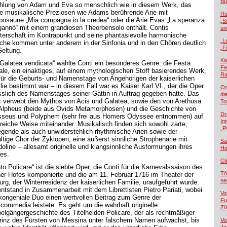
Bü
hlung von Adam und Eva so menschlich wie in diesem Werk, das
e musikalische Preziosen wie Adams berührende Arie mit
Ru
posaune „Mia compagna io la credea“ oder die Arie Evas „La speranza
„S
gannò“ mit einem grandiosen Theorbensolo enthält. Contis
un
terschaft im Kontrapunkt und seine phantasievolle harmonische
„L
che kommen unter anderem in der Sinfonia und in den Chören deutlich
„F
Geltung.
Ka
„Galatea vendicata“ wählte Conti ein besonderes Genre: die Festa
Fe
rale, ein einaktiges, auf einem mythologischen Stoff basierendes Werk,
Ra
für die Geburts- und Namenstage von Angehörigen der kaiserlichen
lie bestimmt war – in diesem Fall war es Kaiser Karl VI., der die Oper
Or
sslich des Namenstages seiner Gattin in Auftrag gegeben hatte. Das
di
 verwebt den Mythos von Acis und Galatea, sowie den von Arethusa
To
Alpheus (beide aus Ovids Metamorphosen) und die Geschichte von
Dr
seus und Polyphem (sehr frei aus Homers Odyssee entnommen) auf
In
treiche Weise miteinander. Musikalisch finden sich sowohl zarte,
„P
gende als auch unwiderstehlich rhythmische Arien sowie der
ltige Chor der Zyklopen, eine äußerst sinnliche Strophenarie mit
Sa
oline – allesamt originelle und klangsinnliche Ausformungen ihres
He
es.
Gl
into Policare“ ist die siebte Oper, die Conti für die Karnevalssaison des
Tö
er Hofes komponierte und die am 11. Februar 1716 im Theater der
ne
urg, der Winterresidenz der kaiserlichen Familie, uraufgeführt wurde.
entstand in Zusammenarbeit mit dem Librettisten Pietro Pariati, wobei
Vo
kongeniale Duo einen wertvollen Beitrag zum Genre der
Fu
icommedia leistete. Es geht um die wahrhaft originelle
Zü
elgängergeschichte des Titelhelden Policare, der als rechtmäßiger
rinz des Fürsten von Messina unter falschem Namen aufwächst, bis
Vo