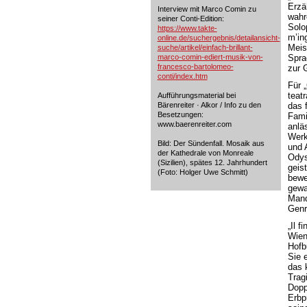
Erzä
Interview mit Marco Comin zu
wahr
seiner Conti-Edition:
Solo
https://www.takte-
m’in
online.de/suchergebnis/detailansicht-
Meis
suche/artikel/einfach-brillant-
marco-comin-ediert-musik-von-
Spra
francesco-bartolomeo-
zur 
conti/index.htm
Für 
teat
Aufführungsmaterial bei
Bärenreiter · Alkor / Info zu den
das 
Besetzungen:
Fami
www.baerenreiter.com
anlä
Werk
Bild: Der Sündenfall. Mosaik aus
und 
der Kathedrale von Monreale
Odys
(Sizilien), spätes 12. Jahrhundert
geis
(Foto: Holger Uwe Schmitt)
bewe
gewa
Mand
Genr
„Il f
Wien
Hofb
Sie 
das 
Trag
Dopp
Erbp