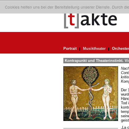
Cookies helfen uns bei der Bereitstellung unserer Dienste. Durch d
Portrait
Musiktheater
Orcheste
Kontrapunkt und Theaterinstinkt. V
Nach
Conti
krit
Komp
Der 
wurd
Händ
Tod 
kont
temp
sein
geist
„La c