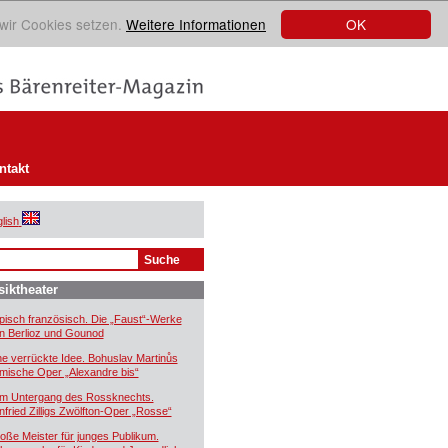
OK
 wir Cookies setzen.
Weitere Informationen
ntakt
lish
iktheater
pisch französisch. Die „Faust“-Werke
n Berlioz und Gounod
ne verrückte Idee. Bohuslav Martinůs
mische Oper „Alexandre bis“
m Untergang des Rossknechts.
nfried Zilligs Zwölfton-Oper „Rosse“
oße Meister für junges Publikum.