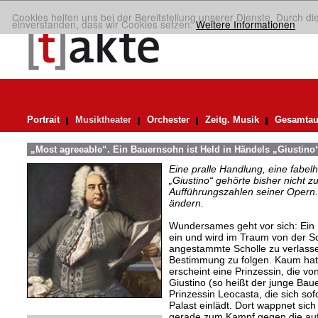
Cookies helfen uns bei der Bereitstellung unserer Dienste. Durch di
einverstanden, dass wir Cookies setzen.
Weitere Informationen
Portrait
Musiktheater
Orchester
Zeitg. Musik
Gesamtau
„Most agreeable“. Ein Bauernsohn ist Held in Händels „Giustino
Eine pralle Handlung, eine fabelh
„Giustino“ gehörte bisher nicht z
Aufführungszahlen seiner Opern. 
ändern.
Wundersames geht vor sich: Ein 
ein und wird im Traum von der Sc
angestammte Scholle zu verlass
Bestimmung zu folgen. Kaum hat
erscheint eine Prinzessin, die vo
Giustino (so heißt der junge Bauer
Prinzessin Leocasta, die sich sofor
Palast einlädt. Dort wappnet sich
gerade zum Kampf gegen die auf