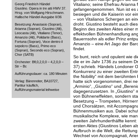
Vitaliano; seine Ehefrau Arianna 
Georg Friedrich Händel
Giustino. Opera in tre atti HWV 37.
gefangengenommen. Nun ist es a
Hrsg. von Wolfgang Hirschmann.
besiegen und die Kaiserin vor ei
Hallische Händel-Ausgabe II/36
– von Vitalianos Schergen an ei
droht. Giustino besteht auch die
Besetzung: Anastasio (Sopran),
Beginn des zweiten Aktes einer 
Arianna (Sopran), Giustino (Alt),
Leocasta (Alt), Vitaliano (Tenor),
effektvollen Bühnenhandlung ang
Amanzio (Alt), Polidarte (Bass),
Bauernsohn als edler Prinz entpu
Fortuna (Sopran), Voce dentro il
Amanzio – eine Art Jago der Bar
sepolcro (Bass), Primo eco
findet.
(Sopran), Secondo eco (Sopran),
Chor (SATB)
So bunt, reich und opulent wie d
die er im Jahr 1736 zu seinem 
Orchester: Bfl,0,2,0,0 – 4,2,0,0 –
37) schrieb. Händels Londoner 
Str – Bc
Konkurrenz zu einer zweiten Ent
Aufführungsdauer: ca. 180 Minuten
the Nobility“ mit dem berühmten F
hatte sich vorgenommen, drei n
Verlag: Bärenreiter, BA10727,
Partitur käuflich,
„Arminio“, „Giustino“ und „Bereni
Aufführungsmaterial leihweise
dagegenzusetzen. In „Giustino“ mo
von Bühneneffekten, sondern sta
Besetzung – Trompeten, Hörnern,
und Chorsätzen, mit Accompagna
Bühnenmusiken aus. Dabei schuf
musikalische Komplexe, wie man s
zweiten Jahrhunderthälfte kennt:
ersten Aktes (Giustinos Leben a
Aufbruch in die Welt, die Rettun
Wechsel von Accompagnati, Arien