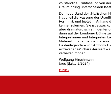
vollständige Frühfassung von de
Uraufführung unterscheiden lässt
Der neue Band der „Hallischen Hä
Hauptteil die Fassung der Urauffü
Form mit, und bietet im Anhang d
kennenzulernen. Sie ist etwas ko
aber dramaturgisch stringenter ge
dann auf der Londoner Bühne zu 
Interpretinnen und Interpreten b
Material für spannende Inszenier
Heldenlegende – von Anthony Hick
extravaganza“ charakterisiert – z
verhelfen mögen
Wolfgang Hirschmann
(aus [t]akte 2/2024)
zurück