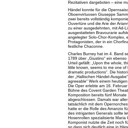
Rezitativen dargeboten – eine mu
Händel konnte für die Opernsais
Oboenvirtuosen Giuseppe Sammart
zwei bereits vollständig kompon
Ouvertüre und die Arie der Arian
zu einer ausgedehnten, mit Ad-
ausgestatteten Bravourarie aufst
angelegter Solo-Chor-Komplex, 
Protagonisten, der in ein Chorfin
festliche Chaconne.
Charles Burney hat im 4. Band se
1789 über „Giustino“ ein ebenso 
Urteil gefällt: „Upon the whole, 
little known, seems to me one of
dramatic productions“. Die histori
der „Hallischen Händel-Ausgabe“ 
agreeable“ Werk einem heutigen
Die Oper erlebte am 16. Februar
Bühne des Covent Garden Theatr
Komposition bereits fünf Monate
abgeschlossen. Damals war aller
tatsächlich mit dem Opernorches
hatte er die Rolle des Amanzio fü
des intriganten Generals sollte le
Hosenrollen spezialisierte Maria
Komponist nutzte die Zeit noch fü
so dass sich deutlich eine in Hä