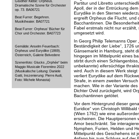
Giselher Klebe: Orpheus.
Partitur und Libretto unterschiedlic
Dramatische Szene für Orchester
Apoll, der in der Entrückung dem 
op. 73. BA06721
Eurydike in den Sternen wiederz
Beat Furrer: Begehren.
ergreift Orpheus die Flucht, und
Musiktheater. BA07721
Bacchantinnen. Die Besonderheit 
Fabel erstmals nicht nur erzählt
Beat Furrer: Orpheus’ Bücher für
umgesetzt wird.
Chor und Orchester. BA07723
In Georg Philip Telemanns Oper
Beständigkeit der Liebe“, 1726 
Gemälde: Anselm Feuerbach:
Gänsemarkt in Hamburg, steht di
Orpheus und Eurydike (1869).
Österreich, Galerie Belvedere
hingegen im Mittelpunkt eines ba
stirbt durch einen Schlangenbiss
Szenenfoto: Glucks „Orphée“ beim
unbekannte) eifersüchtige thraki
Maggio Musicale Fiorentino 2022
wird. Auch in diesem Werk steigt
(Musikalische Leitung: Daniele
verliert Eurydike auf dem Rückwe
Gatti, Inszenierung: Pierre Audi,
Foto: Michele Monasta)
Strafe, in einem zweiten Versuc
machen. Wie in der Variante des
Dichter Ovid zurückgeht, wird Or
Bacchantinnen getötet.
Vor dem Hintergrund dieser gen
Euridice“ von Christoph Willibald
(Wien 1762) wie eine außerorden
erscheinen. Die Hauptpersonen 
Amor beschränkt. Sie interagiere
Nymphen, Furien, Helden und He
Mittelpunkt des Geschehens ist j
Anfang bis zum Schluss auf der 