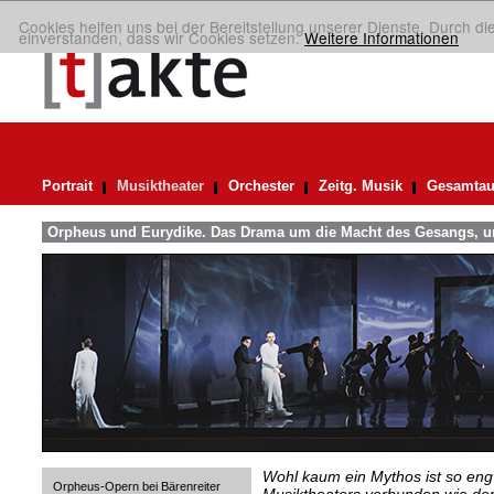
Cookies helfen uns bei der Bereitstellung unserer Dienste. Durch di
einverstanden, dass wir Cookies setzen.
Weitere Informationen
Portrait
Musiktheater
Orchester
Zeitg. Musik
Gesamtau
Orpheus und Eurydike. Das Drama um die Macht des Gesangs, u
Wohl kaum ein Mythos ist so eng
Orpheus-Opern bei Bärenreiter