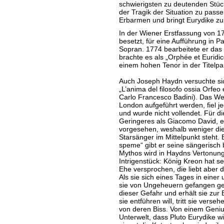
schwierigsten zu deutenden Stück
der Tragik der Situation zu pass
Erbarmen und bringt Eurydike zu
In der Wiener Erstfassung von 1762
besetzt, für eine Aufführung in P
Sopran. 1774 bearbeitete er da
brachte es als „Orphée et Euridi
einem hohen Tenor in der Titelpar
Auch Joseph Haydn versuchte si
„L’anima del filosofo ossia Orfeo 
Carlo Francesco Badini). Das Wer
London aufgeführt werden, fiel 
und wurde nicht vollendet. Für di
Geringeres als Giacomo David, ei
vorgesehen, weshalb weniger di
Starsänger im Mittelpunkt steht. B
speme“ gibt er seine sängerisch b
Mythos wird in Haydns Vertonung
Intrigenstück: König Kreon hat se
Ehe versprochen, die liebt aber
Als sie sich eines Tages in eine
sie von Ungeheuern gefangen ge
dieser Gefahr und erhält sie zur 
sie entführen will, tritt sie verse
von deren Biss. Von einem Genius
Unterwelt, dass Pluto Eurydike w