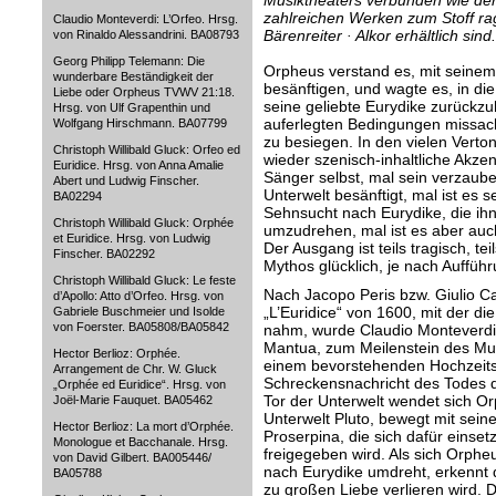
Musiktheaters verbunden wie de
zahlreichen Werken zum Stoff rag
Claudio Monteverdi: L’Orfeo. Hrsg.
Bärenreiter · Alkor erhältlich sind.
von Rinaldo Alessandrini. BA08793
Georg Philipp Telemann: Die
Orpheus verstand es, mit seinem
wunderbare Beständigkeit der
besänftigen, und wagte es, in di
Liebe oder Orpheus TVWV 21:18.
seine geliebte Eurydike zurückzu
Hrsg. von Ulf Grapenthin und
auferlegten Bedingungen missach
Wolfgang Hirschmann. BA07799
zu besiegen. In den vielen Vert
Christoph Willibald Gluck: Orfeo ed
wieder szenisch-inhaltliche Akzen
Euridice. Hrsg. von Anna Amalie
Sänger selbst, mal sein verzaube
Abert und Ludwig Finscher.
Unterwelt besänftigt, mal ist es 
BA02294
Sehnsucht nach Eurydike, die ihn 
Christoph Willibald Gluck: Orphée
umzudrehen, mal ist es aber auch
et Euridice. Hrsg. von Ludwig
Der Ausgang ist teils tragisch, t
Finscher. BA02292
Mythos glücklich, je nach Auffüh
Christoph Willibald Gluck: Le feste
Nach Jacopo Peris bzw. Giulio Ca
d’Apollo: Atto d’Orfeo. Hrsg. von
„L’Euridice“ von 1600, mit der d
Gabriele Buschmeier und Isolde
von Foerster. BA05808/BA05842
nahm, wurde Claudio Monteverdis 
Mantua, zum Meilenstein des Mus
Hector Berlioz: Orphée.
einem bevorstehenden Hochzeitsf
Arrangement de Chr. W. Gluck
Schreckensnachricht des Todes de
„Orphée ed Euridice“. Hrsg. von
Tor der Unterwelt wendet sich O
Joël-Marie Fauquet. BA05462
Unterwelt Pluto, bewegt mit se
Hector Berlioz: La mort d’Orphée.
Proserpina, die sich dafür einse
Monologue et Bacchanale. Hrsg.
freigegeben wird. Als sich Orph
von David Gilbert. BA005446/
nach Eurydike umdreht, erkennt d
BA05788
zu großen Liebe verlieren wird.