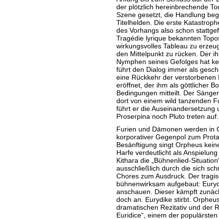
der plötzlich hereinbrechende To
Szene gesetzt, die Handlung beg
Titelhelden. Die erste Katastro
des Vorhangs also schon stattgef
Tragédie lyrique bekannten Topo
wirkungsvolles Tableau zu erzeug
den Mittelpunkt zu rücken. Der 
Nymphen seines Gefolges hat kein
führt den Dialog immer als gesch
eine Rückkehr der verstorbenen
eröffnet, der ihm als göttlicher 
Bedingungen mitteilt. Der Sänger 
dort von einem wild tanzenden Fu
führt er die Auseinandersetzung
Proserpina noch Pluto treten auf
Furien und Dämonen werden in Gl
korporativer Gegenpol zum Protag
Besänftigung singt Orpheus keine 
Harfe verdeutlicht als Anspielung
Kithara die „Bühnenlied-Situati
ausschließlich durch die sich sc
Chores zum Ausdruck. Der tragi
bühnenwirksam aufgebaut: Euryd
anschauen. Dieser kämpft zunächst
doch an. Eurydike stirbt. Orpheus
dramatischen Rezitativ und der 
Euridice“, einem der populärste