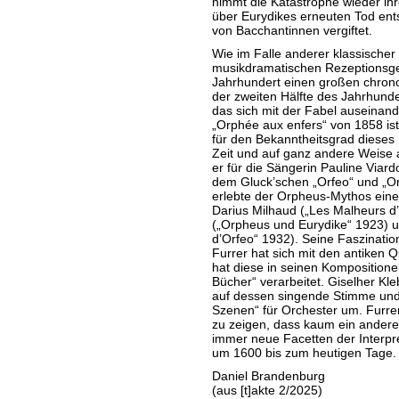
nimmt die Katastrophe wieder ihr
über Eurydikes erneuten Tod ent
von Bacchantinnen vergiftet.
Wie im Falle anderer klassischer 
musikdramatischen Rezeptionsge
Jahrhundert einen großen chrono
der zweiten Hälfte des Jahrhunder
das sich mit der Fabel auseinan
„Orphée aux enfers“ von 1858 ist 
für den Bekanntheitsgrad dieses
Zeit und auf ganz andere Weise 
er für die Sängerin Pauline Viar
dem Gluck’schen „Orfeo“ und „Orp
erlebte der Orpheus-Mythos eine 
Darius Milhaud („Les Malheurs d
(„Orpheus und Eurydike“ 1923) un
d’Orfeo“ 1932). Seine Faszinatio
Furrer hat sich mit den antiken 
hat diese in seinen Komposition
Bücher“ verarbeitet. Giselher Kl
auf dessen singende Stimme und 
Szenen“ für Orchester um. Furre
zu zeigen, dass kaum ein anderer
immer neue Facetten der Interpre
um 1600 bis zum heutigen Tage.
Daniel Brandenburg
(aus [t]akte 2/2025)