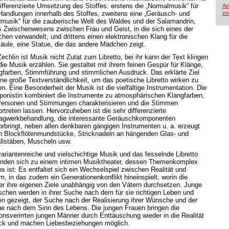
differenzierte Umsetzung des Stoffes: erstens die „Normalmusik“ für
As
 Handlungen innerhalb des Stoffes, zweitens eine „Geräusch- und
vo
musik“ für die zauberische Welt des Waldes und der Salamandrin,
s Zwischenwesens zwischen Frau und Geist, in die sich eines der
hen verwandelt, und drittens einen elektronischen Klang für die
säule, eine Statue, die das andere Mädchen zeigt.
echlin ist Musik nicht Zutat zum Libretto, bei ihr kann der Text klingen
die Musik erzählen. Sie gestaltet mit ihrem feinen Gespür für Klänge,
gfarben, Stimmführung und stimmlichen Ausdruck. Das erklärte Ziel
eine große Textverständlichkeit, um das poetische Libretto wirken zu
n. Eine Besonderheit der Musik ist die vielfältige Instrumentation. Die
onistin kombiniert die Instrumente zu atmosphärischen Klangfarben,
Personen und Stimmungen charakterisieren und die Stimmen
rtreten lassen. Hervorzuheben ist die sehr differenzierte
agwerkbehandlung, die interessante Geräuschkomponenten
orbringt, neben allen denkbaren gängigen Instrumenten u. a. erzeugt
h Blockflötenmundstücke, Stricknadeln an hängenden Glas- und
llstäben, Muscheln usw.
variantenreiche und vielschichtige Musik und das fesselnde Libretto
inden sich zu einem intimen Musiktheater, dessen Themenkomplex
os ist: Es entfaltet sich ein Wechselspiel zwischen Realität und
m, in das zudem ein Generationenkonflikt hineinspielt, worin die
er ihre eigenen Ziele unabhängig von den Vätern durchsetzen. Junge
chen werden in ihrer Suche nach dem für sie richtigen Leben und
en gezeigt, der Suche nach der Realisierung ihrer Wünsche und der
e nach dem Sinn des Lebens. Die jungen Frauen bringen die
sionsverirrten jungen Männer durch Enttäuschung wieder in die Realität
ck und machen Liebesbeziehungen möglich.