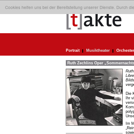
Cookies helfen uns bei der Bereitstellung unserer Dienste. Durch d
Portrait
Musiktheater
Orcheste
Ruth Zechlins Oper „Sommernachtst
Ruth
Libr
Bild
verg
Die 
Ihr v
vers
Komp
poly
Unse
Im M
„Rei
sowi