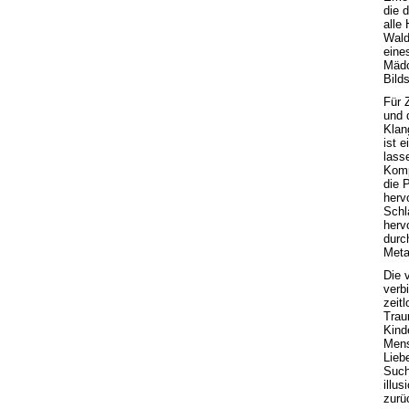
die 
alle
Wald
eine
Mädc
Bild
Für Z
und 
Klan
ist 
lasse
Komp
die 
hervo
Schl
herv
durc
Meta
Die 
verb
zeitl
Trau
Kind
Mens
Lieb
Such
illu
zurü