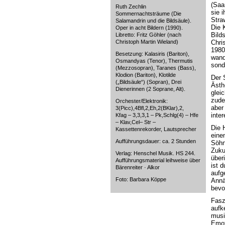
(Saa
Ruth Zechlin
sie 
Sommernachtsträume (Die
Stra
Salamandrin und die Bildsäule).
Die 
Oper in acht Bildern (1990).
Bild
Libretto: Fritz Göhler (nach
Christoph Martin Wieland)
Chri
1980
Besetzung: Kalasiris (Bariton),
wand
Osmandyas (Tenor), Thermutis
sond
(Mezzosopran), Taranes (Bass),
Klodion (Bariton), Klotilde
Der S
(„Bildsäule“) (Sopran), Drei
Ästh
Dienerinnen (2 Soprane, Alt).
glei
zude
Orchester/Elektronik:
aber
3(Picc),4Bfl,2,Eh,2(BKlar),2,
inter
Kfag – 3,3,3,1 – Pk,Schlg(4) – Hfe
– Klav,Cel– Str –
Die 
Kassettenrekorder, Lautsprecher
eine
Aufführungsdauer: ca. 2 Stunden
Söhn
Zuku
Verlag: Henschel Musik. HS 244.
über
Aufführungsmaterial leihweise über
ist 
Bärenreiter · Alkor
aufg
Foto: Barbara Köppe
Annä
bevo
Faszi
aufk
musiz
Emot