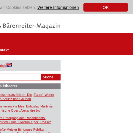
OK
 wir Cookies setzen.
Weitere Informationen
ntakt
lish
iktheater
pisch französisch. Die „Faust“-Werke
n Berlioz und Gounod
ne verrückte Idee. Bohuslav Martinůs
mische Oper „Alexandre bis“
m Untergang des Rossknechts.
nfried Zilligs Zwölfton-Oper „Rosse“
oße Meister für junges Publikum.