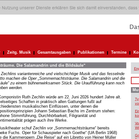
ie Nutzung unserer Dienste erklären Sie sich damit einverstanden, dass
r
Zeitg. Musik
Gesamtausgaben
Publikationen
Termine
Ko
räume. Die Salamandrin und die Bildsäule“
Eng
 Zechlins variantenreiche und vielschichtige Musik und das fesselnde
etto machen die Oper „Sommernachtsträume. Die Salamandrin und die
säule“ zu einem bühnenwirksamen Stück. Die Uraufführung kann noch
eben werden.
Mus
Komponistin Ruth Zechlin würde am 22. Juni 2026 hundert Jahre alt.
Ty
ielseitiges Schaffen in praktisch allen Gattungen fußt auf
vo
chiedensten musikalischen Einflüssen, unter denen die
ositionsprinzipien Johann Sebastian Bachs im Zentrum stehen:
Ei
phone Stimmführung, Durchhörbarkeit, Filigranität und
ko
ntimentalität prägen auch ihre Werke.
Vo
usiktheater schuf Zechlin vor „Sommernachtsträume“ bereits
Wi
neke Fuchs. Oper für Schauspieler nach Goethe“ (UA Berlin 1968)
Gr
e die Kammeropern „Die Reise“ auf ein Libretto von Heiner Müller