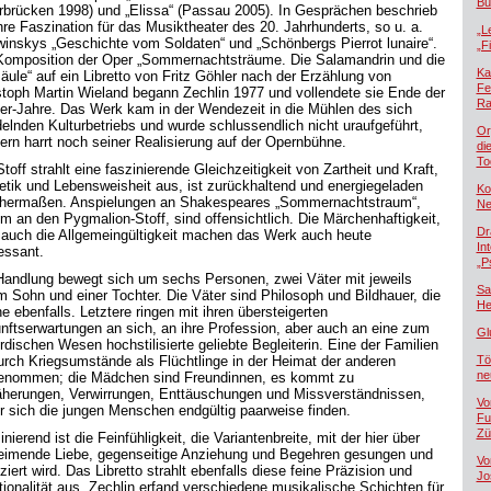
Bü
rbrücken 1998) und „Elissa“ (Passau 2005). In Gesprächen beschrieb
ihre Faszination für das Musiktheater des 20. Jahrhunderts, so u. a.
„L
winskys „Geschichte vom Soldaten“ und „Schönbergs Pierrot lunaire“.
„F
Komposition der Oper „Sommernachtsträume. Die Salamandrin und die
Ka
säule“ auf ein Libretto von Fritz Göhler nach der Erzählung von
Fe
stoph Martin Wieland begann Zechlin 1977 und vollendete sie Ende der
Ra
er-Jahre. Das Werk kam in der Wendezeit in die Mühlen des sich
elnden Kulturbetriebs und wurde schlussendlich nicht uraufgeführt,
Or
ern harrt noch seiner Realisierung auf der Opernbühne.
di
To
toff strahlt eine faszinierende Gleichzeitigkeit von Zartheit und Kraft,
etik und Lebensweisheit aus, ist zurückhaltend und energiegeladen
Ko
chermaßen. Anspielungen an Shakespeares „Sommernachtstraum“,
Ne
m an den Pygmalion-Stoff, sind offensichtlich. Die Märchenhaftigkeit,
Dr
 auch die Allgemeingültigkeit machen das Werk auch heute
In
essant.
„P
Handlung bewegt sich um sechs Personen, zwei Väter mit jeweils
Sa
m Sohn und einer Tochter. Die Väter sind Philosoph und Bildhauer, die
He
e ebenfalls. Letztere ringen mit ihren übersteigerten
nftserwartungen an sich, an ihre Profession, aber auch an eine zum
Gl
irdischen Wesen hochstilisierte geliebte Begleiterin. Eine der Familien
durch Kriegsumstände als Flüchtlinge in der Heimat der anderen
Tö
ne
enommen; die Mädchen sind Freundinnen, es kommt zu
herungen, Verwirrungen, Enttäuschungen und Missverständnissen,
Vo
r sich die jungen Menschen endgültig paarweise finden.
Fu
Zü
nierend ist die Feinfühligkeit, die Variantenbreite, mit der hier über
eimende Liebe, gegenseitige Anziehung und Begehren gesungen und
Vo
iert wird. Das Libretto strahlt ebenfalls diese feine Präzision und
Jo
ionalität aus. Zechlin erfand verschiedene musikalische Schichten für