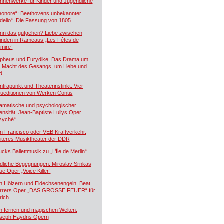
hnenwerke für Kinder und Jugendliche
eonore“: Beethovens unbekannter
idelio“. Die Fassung von 1805
nn das gutgehen? Liebe zwischen
inden in Rameaus „Les Fêtes de
mire“
pheus und Eurydike. Das Drama um
e Macht des Gesangs, um Liebe und
d
ntrapunkt und Theaterinstinkt. Vier
ueditionen von Werken Contis
amatische und psychologischer
tensität. Jean-Baptiste Lullys Oper
syché“
n Francisco oder VEB Kraftverkehr.
iteres Musiktheater der DDR
ucks Ballettmusik zu „L’Île de Merlin“
dliche Begegnungen. Miroslav Srnkas
ue Oper „Voice Killer“
n Hölzern und Eidechsenengeln. Beat
rrers Oper „DAS GROSSE FEUER“ für
rich
n fernen und magischen Welten.
seph Haydns Opern