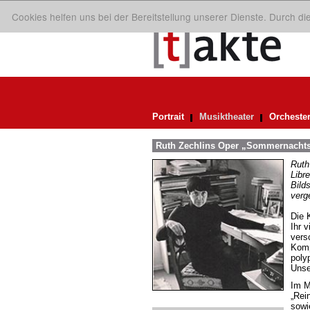
Cookies helfen uns bei der Bereitstellung unserer Dienste. Durch d
Portrait
Musiktheater
Orcheste
Ruth Zechlins Oper „Sommernachtst
Ruth
Libr
Bild
verg
Die 
Ihr v
vers
Komp
poly
Unse
Im M
„Rei
sowi