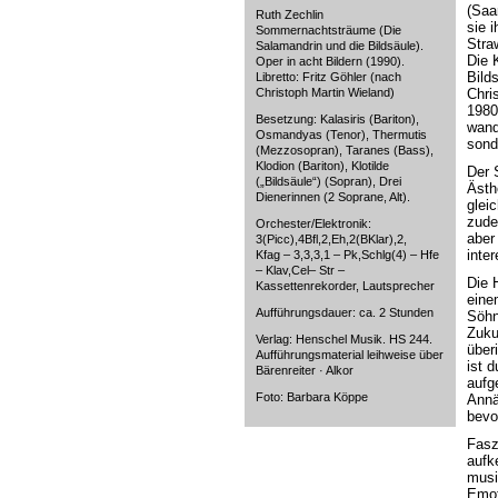
(Saa
Ruth Zechlin
sie 
Sommernachtsträume (Die
Stra
Salamandrin und die Bildsäule).
Die 
Oper in acht Bildern (1990).
Bild
Libretto: Fritz Göhler (nach
Christoph Martin Wieland)
Chri
1980
Besetzung: Kalasiris (Bariton),
wand
Osmandyas (Tenor), Thermutis
sond
(Mezzosopran), Taranes (Bass),
Klodion (Bariton), Klotilde
Der S
(„Bildsäule“) (Sopran), Drei
Ästh
Dienerinnen (2 Soprane, Alt).
glei
zude
Orchester/Elektronik:
aber
3(Picc),4Bfl,2,Eh,2(BKlar),2,
inter
Kfag – 3,3,3,1 – Pk,Schlg(4) – Hfe
– Klav,Cel– Str –
Die 
Kassettenrekorder, Lautsprecher
eine
Aufführungsdauer: ca. 2 Stunden
Söhn
Zuku
Verlag: Henschel Musik. HS 244.
über
Aufführungsmaterial leihweise über
ist 
Bärenreiter · Alkor
aufg
Foto: Barbara Köppe
Annä
bevo
Faszi
aufk
musiz
Emot