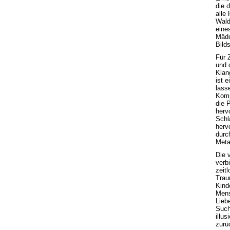
die 
alle
Wald
eine
Mädc
Bild
Für Z
und 
Klan
ist 
lasse
Komp
die 
hervo
Schl
herv
durc
Meta
Die 
verb
zeitl
Trau
Kind
Mens
Lieb
Such
illu
zurü