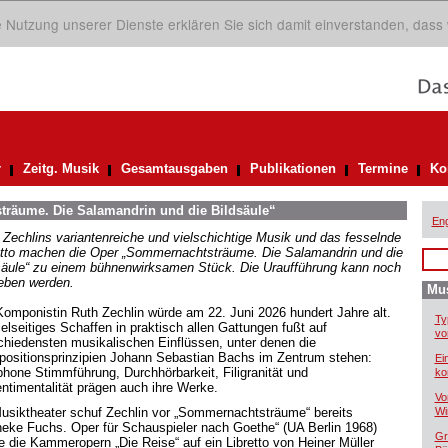
ie Nutzung unserer Dienste erklären Sie sich damit einverstanden, dass
r
Zeitg. Musik
Gesamtausgaben
Publikationen
Termine
Ko
räume. Die Salamandrin und die Bildsäule“
Eng
 Zechlins variantenreiche und vielschichtige Musik und das fesselnde
etto machen die Oper „Sommernachtsträume. Die Salamandrin und die
säule“ zu einem bühnenwirksamen Stück. Die Uraufführung kann noch
eben werden.
Mus
Komponistin Ruth Zechlin würde am 22. Juni 2026 hundert Jahre alt.
Ty
ielseitiges Schaffen in praktisch allen Gattungen fußt auf
vo
chiedensten musikalischen Einflüssen, unter denen die
ositionsprinzipien Johann Sebastian Bachs im Zentrum stehen:
Ei
phone Stimmführung, Durchhörbarkeit, Filigranität und
ko
ntimentalität prägen auch ihre Werke.
Vo
usiktheater schuf Zechlin vor „Sommernachtsträume“ bereits
Wi
neke Fuchs. Oper für Schauspieler nach Goethe“ (UA Berlin 1968)
Gr
e die Kammeropern „Die Reise“ auf ein Libretto von Heiner Müller