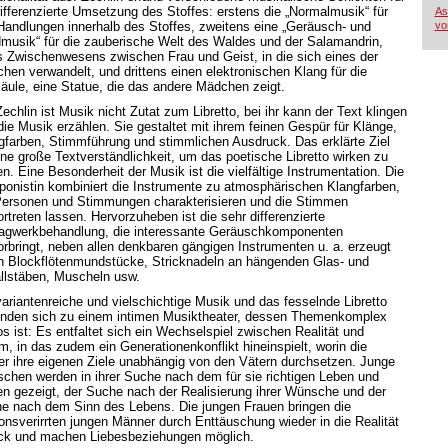
differenzierte Umsetzung des Stoffes: erstens die „Normalmusik“ für
As
 Handlungen innerhalb des Stoffes, zweitens eine „Geräusch- und
vo
musik“ für die zauberische Welt des Waldes und der Salamandrin,
s Zwischenwesens zwischen Frau und Geist, in die sich eines der
hen verwandelt, und drittens einen elektronischen Klang für die
säule, eine Statue, die das andere Mädchen zeigt.
echlin ist Musik nicht Zutat zum Libretto, bei ihr kann der Text klingen
die Musik erzählen. Sie gestaltet mit ihrem feinen Gespür für Klänge,
gfarben, Stimmführung und stimmlichen Ausdruck. Das erklärte Ziel
eine große Textverständlichkeit, um das poetische Libretto wirken zu
n. Eine Besonderheit der Musik ist die vielfältige Instrumentation. Die
onistin kombiniert die Instrumente zu atmosphärischen Klangfarben,
Personen und Stimmungen charakterisieren und die Stimmen
rtreten lassen. Hervorzuheben ist die sehr differenzierte
agwerkbehandlung, die interessante Geräuschkomponenten
orbringt, neben allen denkbaren gängigen Instrumenten u. a. erzeugt
h Blockflötenmundstücke, Stricknadeln an hängenden Glas- und
llstäben, Muscheln usw.
variantenreiche und vielschichtige Musik und das fesselnde Libretto
inden sich zu einem intimen Musiktheater, dessen Themenkomplex
os ist: Es entfaltet sich ein Wechselspiel zwischen Realität und
m, in das zudem ein Generationenkonflikt hineinspielt, worin die
er ihre eigenen Ziele unabhängig von den Vätern durchsetzen. Junge
chen werden in ihrer Suche nach dem für sie richtigen Leben und
en gezeigt, der Suche nach der Realisierung ihrer Wünsche und der
e nach dem Sinn des Lebens. Die jungen Frauen bringen die
sionsverirrten jungen Männer durch Enttäuschung wieder in die Realität
ck und machen Liebesbeziehungen möglich.