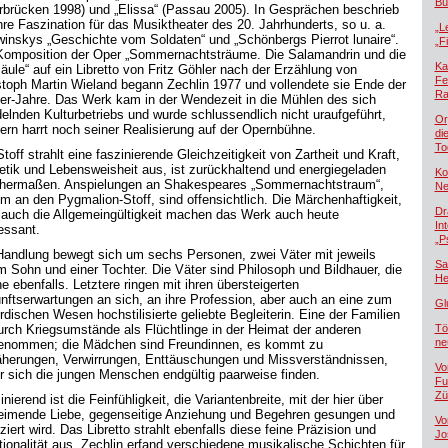
Bü
rbrücken 1998) und „Elissa“ (Passau 2005). In Gesprächen beschrieb
ihre Faszination für das Musiktheater des 20. Jahrhunderts, so u. a.
„L
winskys „Geschichte vom Soldaten“ und „Schönbergs Pierrot lunaire“.
„F
Komposition der Oper „Sommernachtsträume. Die Salamandrin und die
Ka
säule“ auf ein Libretto von Fritz Göhler nach der Erzählung von
Fe
stoph Martin Wieland begann Zechlin 1977 und vollendete sie Ende der
Ra
er-Jahre. Das Werk kam in der Wendezeit in die Mühlen des sich
elnden Kulturbetriebs und wurde schlussendlich nicht uraufgeführt,
Or
ern harrt noch seiner Realisierung auf der Opernbühne.
di
To
toff strahlt eine faszinierende Gleichzeitigkeit von Zartheit und Kraft,
etik und Lebensweisheit aus, ist zurückhaltend und energiegeladen
Ko
chermaßen. Anspielungen an Shakespeares „Sommernachtstraum“,
Ne
m an den Pygmalion-Stoff, sind offensichtlich. Die Märchenhaftigkeit,
Dr
 auch die Allgemeingültigkeit machen das Werk auch heute
In
essant.
„P
Handlung bewegt sich um sechs Personen, zwei Väter mit jeweils
Sa
m Sohn und einer Tochter. Die Väter sind Philosoph und Bildhauer, die
He
e ebenfalls. Letztere ringen mit ihren übersteigerten
nftserwartungen an sich, an ihre Profession, aber auch an eine zum
Gl
irdischen Wesen hochstilisierte geliebte Begleiterin. Eine der Familien
durch Kriegsumstände als Flüchtlinge in der Heimat der anderen
Tö
ne
enommen; die Mädchen sind Freundinnen, es kommt zu
herungen, Verwirrungen, Enttäuschungen und Missverständnissen,
Vo
r sich die jungen Menschen endgültig paarweise finden.
Fu
Zü
nierend ist die Feinfühligkeit, die Variantenbreite, mit der hier über
eimende Liebe, gegenseitige Anziehung und Begehren gesungen und
Vo
iert wird. Das Libretto strahlt ebenfalls diese feine Präzision und
Jo
ionalität aus. Zechlin erfand verschiedene musikalische Schichten für