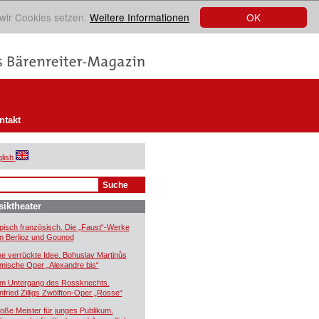
OK
 wir Cookies setzen.
Weitere Informationen
ntakt
lish
iktheater
pisch französisch. Die „Faust“-Werke
n Berlioz und Gounod
ne verrückte Idee. Bohuslav Martinůs
mische Oper „Alexandre bis“
m Untergang des Rossknechts.
nfried Zilligs Zwölfton-Oper „Rosse“
oße Meister für junges Publikum.