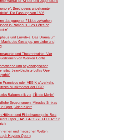
hnenwerke für Kinder und Jugendliche
eonore“: Beethovens unbekannter
idelio“. Die Fassung von 1805
nn das gutgehen? Liebe zwischen
inden in Rameaus „Les Fêtes de
mire“
pheus und Eurydike. Das Drama um
e Macht des Gesangs, um Liebe und
d
ntrapunkt und Theaterinstinkt. Vier
ueditionen von Werken Contis
amatische und psychologischer
tensität. Jean-Baptiste Lullys Oper
syché“
n Francisco oder VEB Kraftverkehr.
iteres Musiktheater der DDR
ucks Ballettmusik zu „L’Île de Merlin“
dliche Begegnungen. Miroslav Srnkas
ue Oper „Voice Killer“
n Hölzern und Eidechsenengeln. Beat
rrers Oper „DAS GROSSE FEUER“ für
rich
n fernen und magischen Welten.
seph Haydns Opern