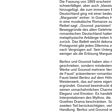
Die Fassung von 1869 erscheint 
schwerfälliger, aber auch „klas
hinzugefügt, die zum immensen E
Deutschland ging mit einer bede
„Margarete“ einher: In Goethes H
in eine musikalische Romanze z
Reibel sagt: „Gounod ,parisisiert
Beweggründe des alten Gelehrten 
romantischen Deutschland hatte
metaphysische Anklänge treten h
zurück. Das Ballett weicht dekor
Protagonist gibt jedes Dilemma 
nach Vergnügen auf. Sein Unter
weniger als die Erlösung Marguer
Berlioz und Gounod haben also n
geschrieben, sondern mindestens 
Werke und Gounod mehrere Versi
de Faust“ präsentieren romantis
Faust bietet Berlioz auf dem Höh
Meisterwerk, das auf seine eigen
ergründet. Gounod beeindruckt dur
seinen unnachahmlichen Charme. B
Eleganz und Emotion. Es handelt 
Interpretationen des Mythos, die 
Goethes Drama beschränken. Sc
zweiten Teil berücksichtigten, ve
Handlung. Berlioz und Gounod ver