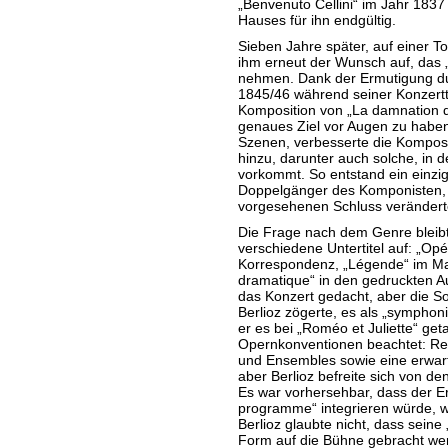
„Benvenuto Cellini“ im Jahr 1837
Hauses für ihn endgültig.
Sieben Jahre später, auf einer T
ihm erneut der Wunsch auf, das „F
nehmen. Dank der Ermutigung du
1845/46 während seiner Konzert
Komposition von „La damnation d
genaues Ziel vor Augen zu haben
Szenen, verbesserte die Komposi
hinzu, darunter auch solche, in 
vorkommt. So entstand ein einzig
Doppelgänger des Komponisten, 
vorgesehenen Schluss verändert
Die Frage nach dem Genre bleibt
verschiedene Untertitel auf: „Opé
Korrespondenz, „Légende“ im Man
dramatique“ in den gedruckten A
das Konzert gedacht, aber die So
Berlioz zögerte, es als „symphon
er es bei „Roméo et Juliette“ ge
Opernkonventionen beachtet: Rezit
und Ensembles sowie eine erwar
aber Berlioz befreite sich von d
Es war vorhersehbar, dass der Er
programme“ integrieren würde, was
Berlioz glaubte nicht, dass seine
Form auf die Bühne gebracht wer