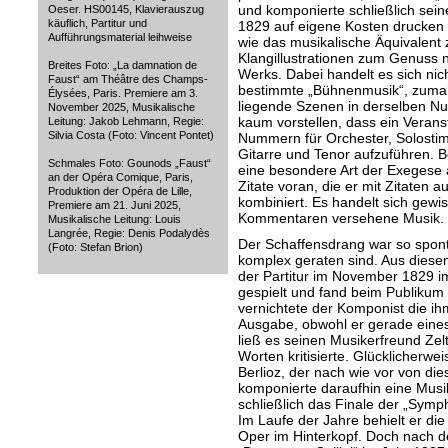
und komponierte schließlich seine
Oeser. HS00145, Klavierauszug
käuflich, Partitur und
1829 auf eigene Kosten drucken l
Aufführungsmaterial leihweise
wie das musikalische Äquivalent 
Klangillustrationen zum Genuss n
Breites Foto: „La damnation de
Werks. Dabei handelt es sich nic
Faust“ am Théâtre des Champs-
bestimmte „Bühnenmusik“, zumal 
Élysées, Paris. Premiere am 3.
liegende Szenen in derselben Nu
November 2025, Musikalische
kaum vorstellen, dass ein Verans
Leitung: Jakob Lehmann, Regie:
Silvia Costa (Foto: Vincent Pontet)
Nummern für Orchester, Solosti
Gitarre und Tenor aufzuführen. Be
Schmales Foto: Gounods „Faust“
eine besondere Art der Exegese a
an der Opéra Comique, Paris,
Zitate voran, die er mit Zitate
Produktion der Opéra de Lille,
kombiniert. Es handelt sich gew
Premiere am 21. Juni 2025,
Kommentaren versehene Musik.
Musikalische Leitung: Louis
Langrée, Regie: Denis Podalydès
Der Schaffensdrang war so spon
(Foto: Stefan Brion)
komplex geraten sind. Aus dies
der Partitur im November 1829 i
gespielt und fand beim Publikum 
vernichtete der Komponist die i
Ausgabe, obwohl er gerade eines
ließ es seinen Musikerfreund Zelt
Worten kritisierte. Glücklicherwe
Berlioz, der nach wie vor von di
komponierte daraufhin eine Musik
schließlich das Finale der „Symph
Im Laufe der Jahre behielt er die
Oper im Hinterkopf. Doch nach d