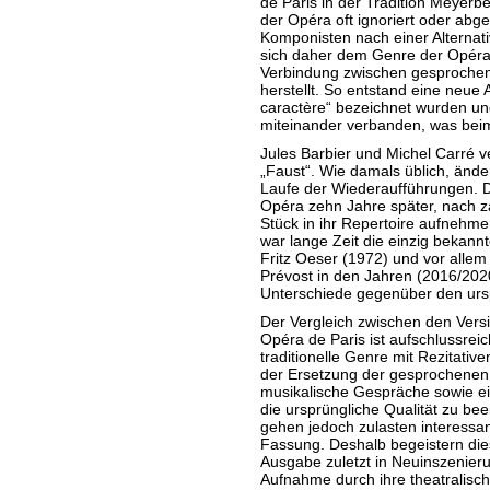
de Paris in der Tradition Meyerbe
der Opéra oft ignoriert oder abge
Komponisten nach einer Alternat
sich daher dem Genre der Opéra 
Verbindung zwischen gesproch
herstellt. So entstand eine neue 
caractère“ bezeichnet wurden un
miteinander verbanden, was bei
Jules Barbier und Michel Carré v
„Faust“. Wie damals üblich, ände
Laufe der Wiederaufführungen. D
Opéra zehn Jahre später, nach z
Stück in ihr Repertoire aufnehm
war lange Zeit die einzig bekannt
Fritz Oeser (1972) und vor alle
Prévost in den Jahren (2016/20
Unterschiede gegenüber den ur
Der Vergleich zwischen den Vers
Opéra de Paris ist aufschlussreic
traditionelle Genre mit Rezitativ
der Ersetzung der gesprochenen D
musikalische Gespräche sowie ein
die ursprüngliche Qualität zu be
gehen jedoch zulasten interessan
Fassung. Deshalb begeistern di
Ausgabe zuletzt in Neuinszenieru
Aufnahme durch ihre theatralisc