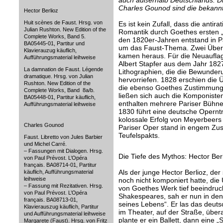
auch außerhalb Deutschlands. Di
Charles Gounod sind die bekann
Hector Berlioz
Huit scènes de Faust. Hrsg. von
Es ist kein Zufall, dass die anti
Julian Rushton. New Edition of the
Romantik durch Goethes ersten „
Complete Works, Band 5.
den 1820er-Jahren entstand in P
BA05445-01, Partitur und
um das Faust-Thema. Zwei Übe
Klavierauzug käuflich,
kamen heraus. Für die Neuauflag
Aufführungsmaterial leihweise
Albert Stapfer aus dem Jahr 182
La damnation de Faust. Légende
Lithographien, die die Bewunder
dramatique. Hrsg. von Julian
hervorriefen. 1828 erschien die
Rushton. New Edition of the
die ebenso Goethes Zustimmung 
Complete Works, Band 8a/b.
ließen sich auch die Komponiste
BA05448-01, Partitur käuflich,
enthalten mehrere Pariser Bühn
Aufführungsmaterial leihweise
1830 führt eine deutsche Opernt
kolossale Erfolg von Meyerbeers 
Charles Gounod
Pariser Oper stand in engem 
Teufelspakts.
Faust. Libretto von Jules Barbier
und Michel Carré.
– Fassungen mit Dialogen. Hrsg.
Die Tiefe des Mythos: Hector Ber
von Paul Prévost. L’Opéra
français. BA08714-01, Partitur
Als der junge Hector Berlioz, de
käuflich, Aufführungsmaterial
leihweise
noch nicht komponiert hatte, die
– Fassung mit Rezitativen. Hrsg.
von Goethes Werk tief beeindruc
von Paul Prévost. L’Opéra
Shakespeares, sah er nun in den 
français. BA08713-01,
seines Lebens“. Er las das deuts
Klavierauszug käuflich, Partitur
im Theater, auf der Straße, über
und Aufführungsmaterial leihweise
plante er ein Ballett, dann eine 
Margarete (Faust). Hrsg. von Fritz