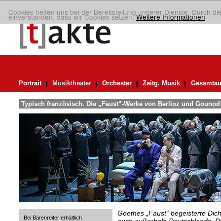
Cookies helfen uns bei der Bereitstellung unserer Dienste. Durch di
einverstanden, dass wir Cookies setzen.
Weitere Informationen
Portrait
Musiktheater
Orchester
Zeitg. Musik
Gesamtau
Typisch französisch. Die „Faust“-Werke von Berlioz und Gounod
Goethes „Faust“ begeisterte Dic
Bei Bärenreiter erhältlich