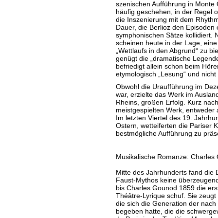
szenischen Aufführung in Monte C
häufig geschehen, in der Regel 
die Inszenierung mit dem Rhyth
Dauer, die Berlioz den Episoden
symphonischen Sätze kollidiert. 
scheinen heute in der Lage, ei
„Wettlaufs in den Abgrund“ zu bie
genügt die „dramatische Legende“ 
befriedigt allein schon beim Hör
etymologisch „Lesung“ und nicht 
Obwohl die Uraufführung im Deze
war, erzielte das Werk im Auslan
Rheins, großen Erfolg. Kurz nach
meistgespielten Werk, entweder 
Im letzten Viertel des 19. Jahrhu
Ostern, wetteiferten die Pariser 
bestmögliche Aufführung zu präs
Musikalische Romanze: Charles
Mitte des Jahrhunderts fand die 
Faust-Mythos keine überzeugen
bis Charles Gounod 1859 die ers
Théâtre-Lyrique schuf. Sie zeug
die sich die Generation der na
begeben hatte, die die schwerge