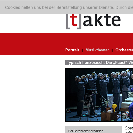
Cookies helfen uns bei der Bereitstellung unserer Dienste. Durch d
Portrait
Musiktheater
Orcheste
Typisch französisch. Die „Faust“-
Goet
Bei Bärenreiter erhältlich
auße