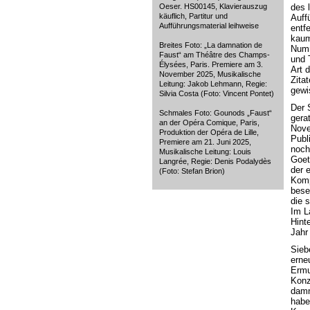
Oeser. HS00145, Klavierauszug
des 
käuflich, Partitur und
Auff
Aufführungsmaterial leihweise
entf
kaum
Breites Foto: „La damnation de
Numm
Faust“ am Théâtre des Champs-
und 
Élysées, Paris. Premiere am 3.
Art 
November 2025, Musikalische
Zita
Leitung: Jakob Lehmann, Regie:
gewi
Silvia Costa (Foto: Vincent Pontet)
Der 
Schmales Foto: Gounods „Faust“
gera
an der Opéra Comique, Paris,
Nove
Produktion der Opéra de Lille,
Publ
Premiere am 21. Juni 2025,
noch
Musikalische Leitung: Louis
Goet
Langrée, Regie: Denis Podalydès
der e
(Foto: Stefan Brion)
Komp
bese
die 
Im L
Hint
Jahr
Sieb
erne
Ermu
Konz
damn
habe