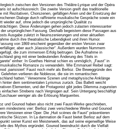
Vergleich zwischen den Versionen des Théâtre-Lyrique und der Opéra
ris ist aufschlussreich: Die zweite Version greift das traditionelle
e mit Rezitativen, Chorszenen, gefälligen Arien und der Ersetzung der
rochenen Dialoge durch raffinierte musikalische Gespräche sowie ein
tt wieder auf, ohne jedoch die ursprüngliche Qualität zu
nträchtigen. Diese Änderungen gehen jedoch zulasten interessanter
e der ursprünglichen Fassung. Deshalb begeistern diese Passagen aus
osts Ausgabe zuletzt in Neuinszenierungen und einer aktuellen
ahme durch ihre theatralische Lebendigkeit und ihren Humor.
Fassung von 1869 erscheint gegenüber der ersten Version zwar
erfälliger, aber auch „klassischer“. Außerdem wurden Nummern
ugefügt, die zum immensen Erfolg beitrugen. Die Aufnahme in
schland ging mit einer bedeutenden Änderung des Titels in
garete“ einher: In Goethes Heimat schien es unmöglich, „Faust“ in
 musikalische Romanze zu verwandeln. Wie Emmanuel Reibel sagt:
nod ,parisisiert‘ Faust noch mehr als Berlioz. Die Beweggründe des
n Gelehrten verlieren die Noblesse, die sie im romantischen
schland hatten.“ Verworrene Szenen und metaphysische Anklänge
en hinter dem sentimentalen Lyrismus zurück. Das Ballett weicht
rativen Elementen, und der Protagonist gibt jedes Dilemma zugunsten
s einfachen Strebens nach Vergnügen auf. Sein Untergang beschäftigt
Zuschauer weniger als die Erlösung Marguerites.
ioz und Gounod haben also nicht zwei Faust-Werke geschrieben,
ern mindestens vier: Berlioz zwei verschiedene Werke und Gounod
ere Versionen einer Oper. Die „Huit scènes de Faust“ präsentieren
ntische Skizzen. In La damnation de Faust bietet Berlioz auf dem
punkt seiner Kunst ein Meisterwerk, das auf seine eigenwillige Weise
Tiefe des Mythos ergründet. Gounod beeindruckt durch die Vielfalt