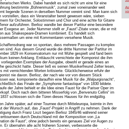
Jo
literarischen Werks. Dabei handelt es sich nicht um eine für eine
ührung bestimmte „Bühnenmusik“, zumal zwei voneinander weit
As
ernt liegende Szenen in derselben Nummer vereint sind. Man kann sich
vo
 vorstellen, dass ein Veranstalter bereit gewesen wäre, sieben
ern für Orchester, Solostimmen und Chor und eine achte für Gitarre
Tenor aufzuführen. Berlioz wandte bei dieser Partitur eine besondere
der Exegese an: Jeder Nummer stellt er „Faust“-Zitate voran, die er mit
ten aus Shakespeare-Dramen kombiniert. Es handelt sich
ssermaßen um eine mit Kommentaren versehene Musik.
Schaffensdrang war so spontan, dass mehrere Passagen zu komplex
ten sind. Aus diesem Grund wurde die dritte Nummer der Partitur im
mber 1829 im Konservatorium nur mit Mühe gespielt und fand beim
ikum keinen Anklang. Enttäuscht vernichtete der Komponist die ihm
 vorliegenden Exemplare der Ausgabe, obwohl er gerade eines an
he geschickt hatte. Dieser ließ es seinen Musikerfreund Zelter lesen,
s mit vernichtenden Worten kritisierte. Glücklicherweise erfuhr der
onist nie davon. Berlioz, der nach wie vor von diesem Stück
ssen war, komponierte daraufhin eine Musik für die „Walpurgisnacht“,
schließlich das Finale der „Symphonie fantastique“ von 1830 bildete.
aufe der Jahre behielt er die Idee eines Faust für die Pariser Oper im
erkopf. Doch nach dem bitteren Misserfolg von „Benvenuto Cellini“ im
 1837 schlossen sich die Türen dieses Hauses für ihn endgültig.
en Jahre später, auf einer Tournee durch Mitteleuropa, keimte in ihm
ut der Wunsch auf, das „Faust“-Projekt in Angriff zu nehmen. Dank der
tigung durch Franz Liszt begann Berlioz 1845/46 während seiner
erttourneen durch Deutschland mit der Komposition von „La
ation de Faust“, ohne jedoch bereits ein genaues Ziel vor Augen zu
n. Er übernahm alle acht früheren Szenen, verbesserte die