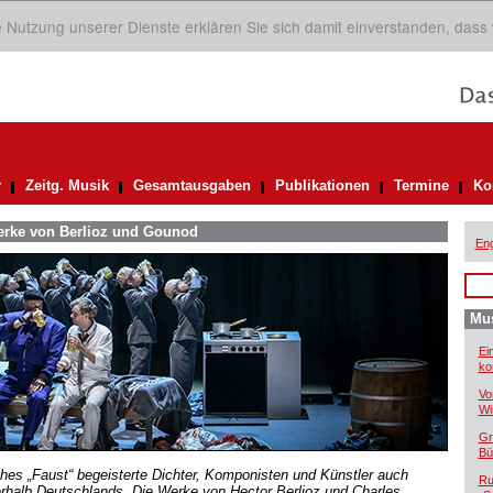
ie Nutzung unserer Dienste erklären Sie sich damit einverstanden, dass
r
Zeitg. Musik
Gesamtausgaben
Publikationen
Termine
Ko
Werke von Berlioz und Gounod
Eng
Mus
Ei
ko
Vo
Wi
Gr
Bü
hes „Faust“ begeisterte Dichter, Komponisten und Künstler auch
Ru
rhalb Deutschlands. Die Werke von Hector Berlioz und Charles