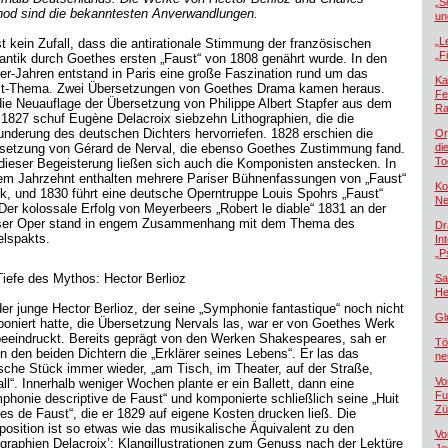
„S
od sind die bekanntesten Anverwandlungen.
un
„L
st kein Zufall, dass die antirationale Stimmung der französischen
„F
ntik durch Goethes ersten „Faust“ von 1808 genährt wurde. In den
er-Jahren entstand in Paris eine große Faszination rund um das
Ka
t-Thema. Zwei Übersetzungen von Goethes Drama kamen heraus.
Fe
die Neuauflage der Übersetzung von Philippe Albert Stapfer aus dem
Ra
 1827 schuf Eugène Delacroix siebzehn Lithographien, die die
nderung des deutschen Dichters hervorriefen. 1828 erschien die
Or
setzung von Gérard de Nerval, die ebenso Goethes Zustimmung fand.
di
To
dieser Begeisterung ließen sich auch die Komponisten anstecken. In
em Jahrzehnt enthalten mehrere Pariser Bühnenfassungen von „Faust“
Ko
k, und 1830 führt eine deutsche Operntruppe Louis Spohrs „Faust“
Ne
 Der kolossale Erfolg von Meyerbeers „Robert le diable“ 1831 an der
ser Oper stand in engem Zusammenhang mit dem Thema des
Dr
elspakts.
In
„P
Tiefe des Mythos: Hector Berlioz
Sa
He
der junge Hector Berlioz, der seine „Symphonie fantastique“ noch nicht
Gl
oniert hatte, die Übersetzung Nervals las, war er von Goethes Werk
 beeindruckt. Bereits geprägt von den Werken Shakespeares, sah er
Tö
in den beiden Dichtern die „Erklärer seines Lebens“. Er las das
ne
sche Stück immer wieder, „am Tisch, im Theater, auf der Straße,
Vo
all“. Innerhalb weniger Wochen plante er ein Ballett, dann eine
Fu
phonie descriptive de Faust“ und komponierte schließlich seine „Huit
Zü
es de Faust“, die er 1829 auf eigene Kosten drucken ließ. Die
osition ist so etwas wie das musikalische Äquivalent zu den
Vo
ographien Delacroix’: Klangillustrationen zum Genuss nach der Lektüre