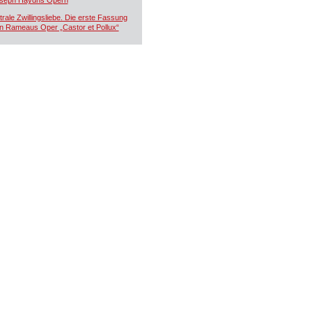
seph Haydns Opern
trale Zwillingsliebe. Die erste Fassung
n Rameaus Oper „Castor et Pollux“