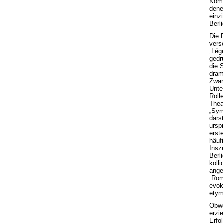
Komp
dene
einz
Berl
Die 
vers
„Lég
gedr
die 
dram
Zwar
Unte
Roll
Thea
„Sym
darst
ursp
erst
häuf
Insz
Berl
koll
ange
„Rom
evok
etym
Obwo
erzi
Erfo