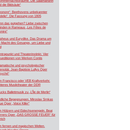
ommernachtsträume. Die Salamandrin
d die Bildsäule“
eonore“: Beethovens unbekannter
idelio“. Die Fassung von 1805
nn das gutgehen? Liebe zwischen
inden in Rameaus „Les Fêtes de
mire“
pheus und Eurydike. Das Drama um
e Macht des Gesangs, um Liebe und
d
ntrapunkt und Theaterinstinkt. Vier
ueditionen von Werken Contis
amatische und psychologischer
tensität. Jean-Baptiste Lullys Oper
syché“
n Francisco oder VEB Kraftverkehr.
iteres Musiktheater der DDR
ucks Ballettmusik zu „L’Île de Merlin“
dliche Begegnungen. Miroslav Srnkas
ue Oper „Voice Killer“
n Hölzern und Eidechsenengeln. Beat
rrers Oper „DAS GROSSE FEUER“ für
rich
n fernen und magischen Welten.