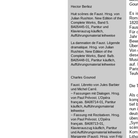
Goun
Hector Berlioz
Es i
Huit scènes de Faust. Hrsg. von
Roma
Julian Rushton. New Edition of the
1820
Complete Works, Band 5.
BA05445-01, Partitur und
Faus
Klavierauzug käuflich,
Für 
Aufführungsmaterial leihweise
Jahr
Bewu
La damnation de Faust. Légende
Über
dramatique. Hrsg. von Julian
Von 
Rushton. New Edition of the
dies
Complete Works, Band 8a/b.
Musi
BA05448-01, Partitur käuflich,
auf.
Aufführungsmaterial leihweise
Pari
Teuf
Charles Gounod
Faust. Libretto von Jules Barbier
Die 
und Michel Carré.
– Fassungen mit Dialogen. Hrsg.
Als 
von Paul Prévost. L’Opéra
komp
français. BA08714-01, Partitur
tief
käuflich, Aufführungsmaterial
nun 
leihweise
deut
– Fassung mit Rezitativen. Hrsg.
über
von Paul Prévost. L’Opéra
„Sym
français. BA08713-01,
scèn
Klavierauszug käuflich, Partitur
Komp
und Aufführungsmaterial leihweise
Lith
Margarete (Faust). Hrsg. von Fritz