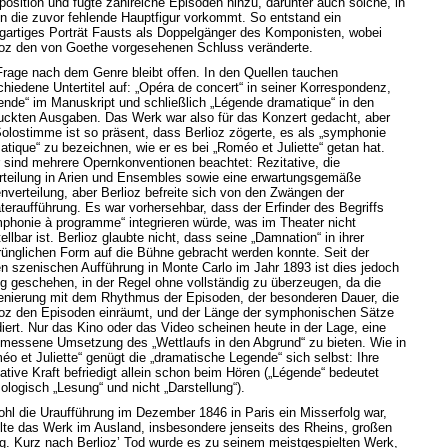
osition und fügte zahlreiche Episoden hinzu, darunter auch solche, in
n die zuvor fehlende Hauptfigur vorkommt. So entstand ein
igartiges Porträt Fausts als Doppelgänger des Komponisten, wobei
ioz den von Goethe vorgesehenen Schluss veränderte.
Frage nach dem Genre bleibt offen. In den Quellen tauchen
chiedene Untertitel auf: „Opéra de concert“ in seiner Korrespondenz,
ende“ im Manuskript und schließlich „Légende dramatique“ in den
uckten Ausgaben. Das Werk war also für das Konzert gedacht, aber
Solostimme ist so präsent, dass Berlioz zögerte, es als „symphonie
atique“ zu bezeichnen, wie er es bei „Roméo et Juliette“ getan hat.
 sind mehrere Opernkonventionen beachtet: Rezitative, die
rteilung in Arien und Ensembles sowie eine erwartungsgemäße
enverteilung, aber Berlioz befreite sich von den Zwängen der
teraufführung. Es war vorhersehbar, dass der Erfinder des Begriffs
phonie à programme“ integrieren würde, was im Theater nicht
ellbar ist. Berlioz glaubte nicht, dass seine „Damnation“ in ihrer
rünglichen Form auf die Bühne gebracht werden konnte. Seit der
en szenischen Aufführung in Monte Carlo im Jahr 1893 ist dies jedoch
ig geschehen, in der Regel ohne vollständig zu überzeugen, da die
enierung mit dem Rhythmus der Episoden, der besonderen Dauer, die
ioz den Episoden einräumt, und der Länge der symphonischen Sätze
idiert. Nur das Kino oder das Video scheinen heute in der Lage, eine
messene Umsetzung des „Wettlaufs in den Abgrund“ zu bieten. Wie in
éo et Juliette“ genügt die „dramatische Legende“ sich selbst: Ihre
ative Kraft befriedigt allein schon beim Hören („Légende“ bedeutet
ologisch „Lesung“ und nicht „Darstellung“).
hl die Uraufführung im Dezember 1846 in Paris ein Misserfolg war,
elte das Werk im Ausland, insbesondere jenseits des Rheins, großen
lg. Kurz nach Berlioz’ Tod wurde es zu seinem meistgespielten Werk,