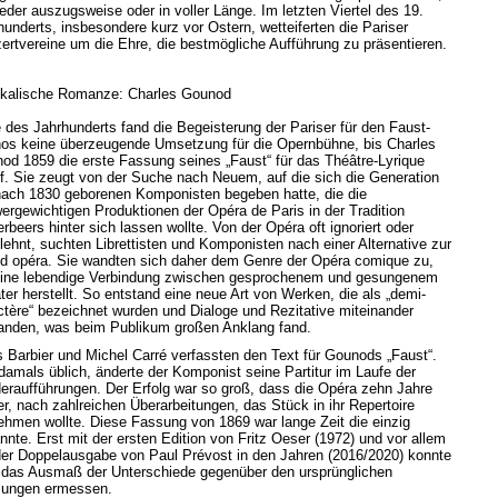
eder auszugsweise oder in voller Länge. Im letzten Viertel des 19.
hunderts, insbesondere kurz vor Ostern, wetteiferten die Pariser
ertvereine um die Ehre, die bestmögliche Aufführung zu präsentieren.
kalische Romanze: Charles Gounod
e des Jahrhunderts fand die Begeisterung der Pariser für den Faust-
os keine überzeugende Umsetzung für die Opernbühne, bis Charles
od 1859 die erste Fassung seines „Faust“ für das Théâtre-Lyrique
f. Sie zeugt von der Suche nach Neuem, auf die sich die Generation
nach 1830 geborenen Komponisten begeben hatte, die die
ergewichtigen Produktionen der Opéra de Paris in der Tradition
rbeers hinter sich lassen wollte. Von der Opéra oft ignoriert oder
lehnt, suchten Librettisten und Komponisten nach einer Alternative zur
d opéra. Sie wandten sich daher dem Genre der Opéra comique zu,
eine lebendige Verbindung zwischen gesprochenem und gesungenem
ter herstellt. So entstand eine neue Art von Werken, die als „demi-
ctère“ bezeichnet wurden und Dialoge und Rezitative miteinander
anden, was beim Publikum großen Anklang fand.
s Barbier und Michel Carré verfassten den Text für Gounods „Faust“.
damals üblich, änderte der Komponist seine Partitur im Laufe der
eraufführungen. Der Erfolg war so groß, dass die Opéra zehn Jahre
er, nach zahlreichen Überarbeitungen, das Stück in ihr Repertoire
ehmen wollte. Diese Fassung von 1869 war lange Zeit die einzig
nnte. Erst mit der ersten Edition von Fritz Oeser (1972) und vor allem
der Doppelausgabe von Paul Prévost in den Jahren (2016/2020) konnte
das Ausmaß der Unterschiede gegenüber den ursprünglichen
ungen ermessen.