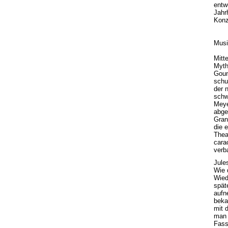
entw
Jahr
Konz
Musi
Mitt
Myth
Goun
schu
der 
schw
Meye
abge
Gran
die 
Thea
cara
verb
Jule
Wie 
Wied
spät
aufn
beka
mit 
man 
Fass