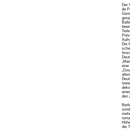
Der 
de Pa
Genr
gesp
Balle
beei
Teil
Prév
Aufn
Die 
schw
hinz
Deut
„Mar
eine
„Gou
alte
Deut
tret
deko
eine
den 
Berl
sond
mehr
roma
Höhe
die 