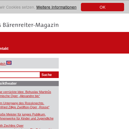
OK
 wir Cookies setzen.
Weitere Informationen
ntakt
lish
iktheater
ne verrückte Idee. Bohuslav Martinůs
mische Oper „Alexandre bis“
m Untergang des Rossknechts.
nfried Zilligs Zwölfton-Oper „Rosse“
oße Meister für junges Publikum.
hnenwerke für Kinder und Jugendliche
th Zechlins Oper