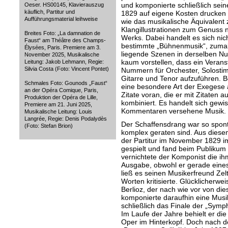
und komponierte schließlich seine
Oeser. HS00145, Klavierauszug
käuflich, Partitur und
1829 auf eigene Kosten drucken l
Aufführungsmaterial leihweise
wie das musikalische Äquivalent 
Klangillustrationen zum Genuss n
Breites Foto: „La damnation de
Werks. Dabei handelt es sich nic
Faust“ am Théâtre des Champs-
bestimmte „Bühnenmusik“, zumal 
Élysées, Paris. Premiere am 3.
liegende Szenen in derselben Nu
November 2025, Musikalische
kaum vorstellen, dass ein Verans
Leitung: Jakob Lehmann, Regie:
Silvia Costa (Foto: Vincent Pontet)
Nummern für Orchester, Solosti
Gitarre und Tenor aufzuführen. Be
Schmales Foto: Gounods „Faust“
eine besondere Art der Exegese a
an der Opéra Comique, Paris,
Zitate voran, die er mit Zitate
Produktion der Opéra de Lille,
kombiniert. Es handelt sich gew
Premiere am 21. Juni 2025,
Kommentaren versehene Musik.
Musikalische Leitung: Louis
Langrée, Regie: Denis Podalydès
Der Schaffensdrang war so spon
(Foto: Stefan Brion)
komplex geraten sind. Aus dies
der Partitur im November 1829 i
gespielt und fand beim Publikum 
vernichtete der Komponist die i
Ausgabe, obwohl er gerade eines
ließ es seinen Musikerfreund Zelt
Worten kritisierte. Glücklicherwe
Berlioz, der nach wie vor von di
komponierte daraufhin eine Musik
schließlich das Finale der „Symph
Im Laufe der Jahre behielt er die
Oper im Hinterkopf. Doch nach d