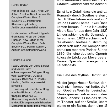
auch außerhalb Deutschlands. Di
Charles Gounod sind die bekann
Hector Berlioz
Huit scènes de Faust. Hrsg. von
Es ist kein Zufall, dass die anti
Julian Rushton. New Edition of the
Romantik durch Goethes ersten „
Complete Works, Band 5.
den 1820er-Jahren entstand in P
BA05445-01, Partitur und
um das Faust-Thema. Zwei Übe
Klavierauzug käuflich,
kamen heraus. Für die Neuauflag
Aufführungsmaterial leihweise
Albert Stapfer aus dem Jahr 182
La damnation de Faust. Légende
Lithographien, die die Bewunder
dramatique. Hrsg. von Julian
hervorriefen. 1828 erschien die
Rushton. New Edition of the
die ebenso Goethes Zustimmung 
Complete Works, Band 8a/b.
ließen sich auch die Komponiste
BA05448-01, Partitur käuflich,
enthalten mehrere Pariser Bühn
Aufführungsmaterial leihweise
1830 führt eine deutsche Opernt
kolossale Erfolg von Meyerbeers 
Charles Gounod
Pariser Oper stand in engem 
Teufelspakts.
Faust. Libretto von Jules Barbier
und Michel Carré.
– Fassungen mit Dialogen. Hrsg.
Die Tiefe des Mythos: Hector Ber
von Paul Prévost. L’Opéra
français. BA08714-01, Partitur
Als der junge Hector Berlioz, de
käuflich, Aufführungsmaterial
leihweise
noch nicht komponiert hatte, die
– Fassung mit Rezitativen. Hrsg.
von Goethes Werk tief beeindruc
von Paul Prévost. L’Opéra
Shakespeares, sah er nun in den 
français. BA08713-01,
seines Lebens“. Er las das deuts
Klavierauszug käuflich, Partitur
im Theater, auf der Straße, über
und Aufführungsmaterial leihweise
plante er ein Ballett, dann eine 
Margarete (Faust). Hrsg. von Fritz