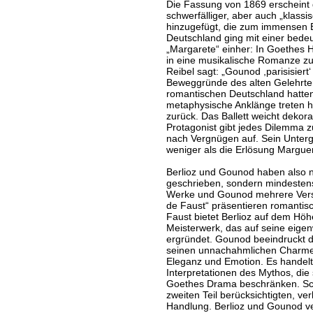
Die Fassung von 1869 erscheint 
schwerfälliger, aber auch „klas
hinzugefügt, die zum immensen E
Deutschland ging mit einer bede
„Margarete“ einher: In Goethes H
in eine musikalische Romanze z
Reibel sagt: „Gounod ,parisisiert
Beweggründe des alten Gelehrten 
romantischen Deutschland hatte
metaphysische Anklänge treten h
zurück. Das Ballett weicht dekor
Protagonist gibt jedes Dilemma 
nach Vergnügen auf. Sein Unter
weniger als die Erlösung Marguer
Berlioz und Gounod haben also n
geschrieben, sondern mindestens 
Werke und Gounod mehrere Versi
de Faust“ präsentieren romantis
Faust bietet Berlioz auf dem Höh
Meisterwerk, das auf seine eigen
ergründet. Gounod beeindruckt dur
seinen unnachahmlichen Charme. B
Eleganz und Emotion. Es handelt 
Interpretationen des Mythos, die 
Goethes Drama beschränken. Sc
zweiten Teil berücksichtigten, ve
Handlung. Berlioz und Gounod ver