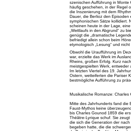
szenischen Aufführung in Monte C
häufig geschehen, in der Regel 
die Inszenierung mit dem Rhyth
Dauer, die Berlioz den Episoden
symphonischen Sätze kollidiert. 
scheinen heute in der Lage, ei
„Wettlaufs in den Abgrund“ zu bie
genügt die „dramatische Legende“ 
befriedigt allein schon beim Hör
etymologisch „Lesung“ und nicht 
Obwohl die Uraufführung im Deze
war, erzielte das Werk im Auslan
Rheins, großen Erfolg. Kurz nach
meistgespielten Werk, entweder 
Im letzten Viertel des 19. Jahrhu
Ostern, wetteiferten die Pariser 
bestmögliche Aufführung zu präs
Musikalische Romanze: Charles
Mitte des Jahrhunderts fand die 
Faust-Mythos keine überzeugen
bis Charles Gounod 1859 die ers
Théâtre-Lyrique schuf. Sie zeug
die sich die Generation der na
begeben hatte, die die schwerge