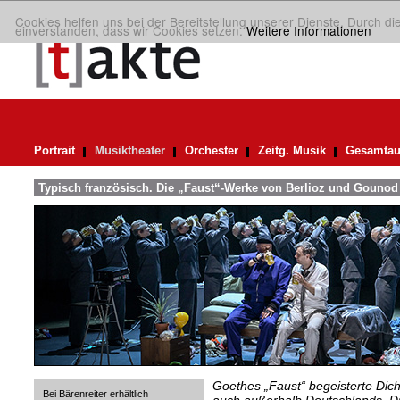
Cookies helfen uns bei der Bereitstellung unserer Dienste. Durch di
einverstanden, dass wir Cookies setzen.
Weitere Informationen
Portrait
Musiktheater
Orchester
Zeitg. Musik
Gesamtau
Typisch französisch. Die „Faust“-Werke von Berlioz und Gounod
Goethes „Faust“ begeisterte Dic
Bei Bärenreiter erhältlich