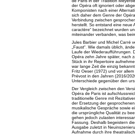
de Paris in der Tradition Meyerbe
der Opéra oft ignoriert oder abge
Komponisten nach einer Alternat
sich daher dem Genre der Opéra 
Verbindung zwischen gesproch
herstellt. So entstand eine neue 
caractère“ bezeichnet wurden un
miteinander verbanden, was bei
Jules Barbier und Michel Carré v
„Faust“. Wie damals üblich, ände
Laufe der Wiederaufführungen. D
Opéra zehn Jahre später, nach z
Stück in ihr Repertoire aufnehm
war lange Zeit die einzig bekannt
Fritz Oeser (1972) und vor alle
Prévost in den Jahren (2016/20
Unterschiede gegenüber den ur
Der Vergleich zwischen den Vers
Opéra de Paris ist aufschlussreic
traditionelle Genre mit Rezitativ
der Ersetzung der gesprochenen D
musikalische Gespräche sowie ein
die ursprüngliche Qualität zu be
gehen jedoch zulasten interessan
Fassung. Deshalb begeistern di
Ausgabe zuletzt in Neuinszenieru
Aufnahme durch ihre theatralisc