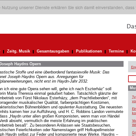
ie Nutzung unserer Dienste erklären Sie sich damit einverstanden, dass
r
Zeitg. Musik
Gesamtausgaben
Publikationen
Termine
Ko
 Joseph Haydns Opern
Eng
astische Stoffe und eine überbordend fantasievolle Musik: Das
hnet Joseph Haydns Opern aus. Anregungen für
lplanerweiterungen, nicht erst im Haydn-Jahr 2032.
Mus
n ich eine gute Opera sehen will, gehe ich nach Eszterház“ soll
erin Maria Theresia einmal geäußert haben. Tatsächlich glänzte der
Ty
nbetrieb von Fürst Nikolaus Esterházy, „dem Prachtliebenden“, mit
vo
orragender musikalischer Qualität, farbenprächtigen Kostümen,
akteristischen Bühnenbildern und opulenter Ausstattung. Die neuesten
Ei
nhits kamen hier zur Aufführung, und H. C. Robbins Landon vermutete
ko
 dass „Haydn unter allen großen Komponisten, wenn man von Händel
Verdi absieht, vermutlich die meiste Erfahrung im praktischen
Vo
nbetrieb besaß“. Zu besonderen Anlässen wie Staatsbesuchen,
Wi
stischen Feierlichkeiten oder Namenstagen griff Hofkapellmeister
Gr
ph Haydn selbst zur Feder und komponierte neue Werke. Haydns –