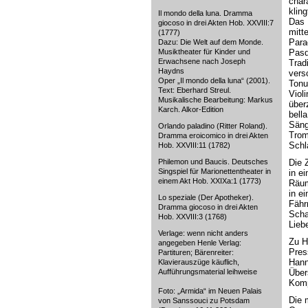
chara
kling
Il mondo della luna. Dramma
Das 
giocoso in drei Akten Hob. XXVIII:7
mitte
(1777)
Para
Dazu: Die Welt auf dem Monde.
Musiktheater für Kinder und
Pasq
Erwachsene nach Joseph
Tradi
Haydns
vers
Oper „Il mondo della luna“ (2001).
Tonu
Text: Eberhard Streul.
Viol
Musikalische Bearbeitung: Markus
über
Karch. Alkor-Edition
bell
Säng
Orlando paladino (Ritter Roland).
Trom
Dramma eroicomico in drei Akten
Schl
Hob. XXVIII:11 (1782)
Philemon und Baucis. Deutsches
Die 
Singspiel für Marionettentheater in
in e
einem Akt Hob. XXIXa:1 (1773)
Räum
in e
Lo speziale (Der Apotheker).
Fähr
Dramma giocoso in drei Akten
Scha
Hob. XXVIII:3 (1768)
Lieb
Verlage: wenn nicht anders
Zu H
angegeben Henle Verlag:
Pres
Partituren; Bärenreiter:
Hann
Klavierauszüge käuflich,
Aufführungsmaterial leihweise
Über
Komp
Foto: „Armida“ im Neuen Palais
Die 
von Sanssouci zu Potsdam