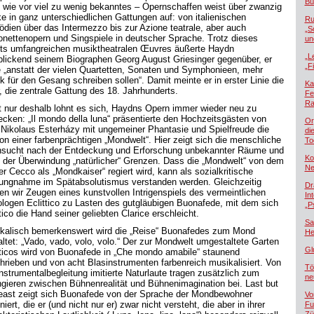
Bü
 wie vor viel zu wenig bekanntes – Opernschaffen weist über zwanzig
e in ganz unterschiedlichen Gattungen auf: von italienischen
Ru
dien über das Intermezzo bis zur Azione teatrale, aber auch
„S
onettenopern und Singspiele in deutscher Sprache. Trotz dieses
un
its umfangreichen musiktheatralen Œuvres äußerte Haydn
„L
blickend seinem Biographen Georg August Griesinger gegenüber, er
„F
e „anstatt der vielen Quartetten, Sonaten und Symphonieen, mehr
k für den Gesang schreiben sollen“. Damit meinte er in erster Linie die
Ka
, die zentrale Gattung des 18. Jahrhunderts.
Fe
Ra
t nur deshalb lohnt es sich, Haydns Opern immer wieder neu zu
ecken: „Il mondo della luna“ präsentierte den Hochzeitsgästen von
Or
 Nikolaus Esterházy mit ungemeiner Phantasie und Spielfreude die
di
sion einer farbenprächtigen „Mondwelt“. Hier zeigt sich die menschliche
To
sucht nach der Entdeckung und Erforschung unbekannter Räume und
Ko
 der Überwindung „natürlicher“ Grenzen. Dass die „Mondwelt“ von dem
Ne
er Cecco als „Mondkaiser“ regiert wird, kann als sozialkritische
lungnahme im Spätabsolutismus verstanden werden. Gleichzeitig
Dr
en wir Zeugen eines kunstvollen Intrigenspiels des vermeintlichen
In
ologen Eclittico zu Lasten des gutgläubigen Buonafede, mit dem sich
„P
tico die Hand seiner geliebten Clarice erschleicht.
Sa
kalisch bemerkenswert wird die „Reise“ Buonafedes zum Mond
He
altet: „Vado, vado, volo, volo.“ Der zur Mondwelt umgestaltete Garten
Gl
tticos wird von Buonafede in „Che mondo amabile“ staunend
hrieben und von acht Blasinstrumenten farbenreich musikalisiert. Von
Tö
Instrumentalbegleitung imitierte Naturlaute tragen zusätzlich zum
ne
gieren zwischen Bühnenrealität und Bühnenimagination bei. Last but
least zeigt sich Buonafede von der Sprache der Mondbewohner
Vo
niert, die er (und nicht nur er) zwar nicht versteht, die aber in ihrer
Fu