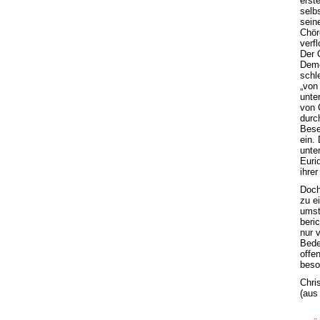
erst
selb
sein
Chör
verf
Der 
Demo
schl
„von
unte
von 
durc
Bese
ein.
unte
Euri
ihrer
Doch
zu ei
umst
beric
nur 
Bede
offe
beso
Chris
(aus 