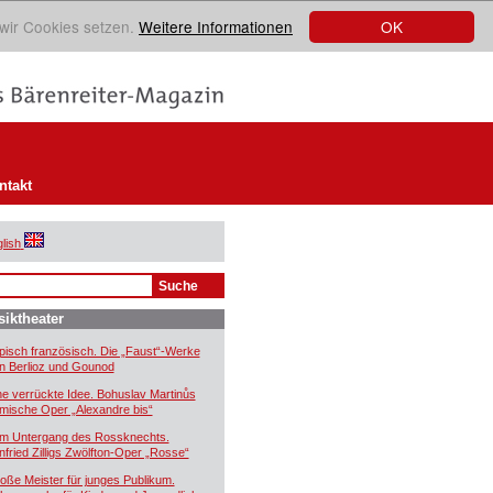
OK
 wir Cookies setzen.
Weitere Informationen
ntakt
lish
iktheater
pisch französisch. Die „Faust“-Werke
n Berlioz und Gounod
ne verrückte Idee. Bohuslav Martinůs
mische Oper „Alexandre bis“
m Untergang des Rossknechts.
nfried Zilligs Zwölfton-Oper „Rosse“
oße Meister für junges Publikum.