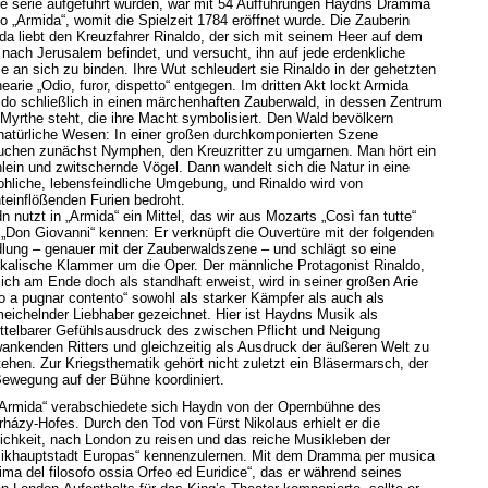
e serie aufgeführt wurden, war mit 54 Aufführungen Haydns Dramma
co „Armida“, womit die Spielzeit 1784 eröffnet wurde. Die Zauberin
da liebt den Kreuzfahrer Rinaldo, der sich mit seinem Heer auf dem
nach Jerusalem befindet, und versucht, ihn auf jede erdenkliche
e an sich zu binden. Ihre Wut schleudert sie Rinaldo in der gehetzten
arie „Odio, furor, dispetto“ entgegen. Im dritten Akt lockt Armida
ldo schließlich in einen märchenhaften Zauberwald, in dessen Zentrum
 Myrthe steht, die ihre Macht symbolisiert. Den Wald bevölkern
natürliche Wesen: In einer großen durchkomponierten Szene
uchen zunächst Nymphen, den Kreuzritter zu umgarnen. Man hört ein
lein und zwitschernde Vögel. Dann wandelt sich die Natur in eine
ohliche, lebensfeindliche Umgebung, und Rinaldo wird von
hteinflößenden Furien bedroht.
 nutzt in „Armida“ ein Mittel, das wir aus Mozarts „Così fan tutte“
 „Don Giovanni“ kennen: Er verknüpft die Ouvertüre mit der folgenden
lung – genauer mit der Zauberwaldszene – und schlägt so eine
kalische Klammer um die Oper. Der männliche Protagonist Rinaldo,
sich am Ende doch als standhaft erweist, wird in seiner großen Arie
o a pugnar contento“ sowohl als starker Kämpfer als auch als
eichelnder Liebhaber gezeichnet. Hier ist Haydns Musik als
ttelbarer Gefühlsausdruck des zwischen Pflicht und Neigung
ankenden Ritters und gleichzeitig als Ausdruck der äußeren Welt zu
tehen. Zur Kriegsthematik gehört nicht zuletzt ein Bläsermarsch, der
Bewegung auf der Bühne koordiniert.
„Armida“ verabschiedete sich Haydn von der Opernbühne des
rházy-Hofes. Durch den Tod von Fürst Nikolaus erhielt er die
ichkeit, nach London zu reisen und das reiche Musikleben der
ikhauptstadt Europas“ kennenzulernen. Mit dem Dramma per musica
nima del filosofo ossia Orfeo ed Euridice“, das er während seines