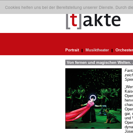
Cookies helfen uns bei der Bereitstellung unserer Dienste. Durch d
Portrait
Musiktheater
Orcheste
Von fernen und magischen Welten.
Fant
zeic
Spie
„Wen
Kais
Oper
herv
char
Oper
gar,
und 
Oper
dyna
Jose