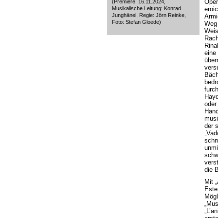
Oper
(Premiere: 16.11.2024,
Musikalische Leitung: Konrad
eroi
Junghänel, Regie: Jörn Reinke,
Armi
Foto: Stefan Gloede)
Weg 
Weis
Rache
Rina
eine
über
vers
Bäch
bedr
furc
Haydn
oder
Hand
musi
der 
„Vad
schm
unmi
schw
vers
die 
Mit 
Este
Mögl
„Mus
„L’a