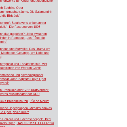
hnenwerke für Kinder und Jugendliche
th Zechlins Oper
ommernachtsträume. Die Salamandrin
d die Bildsäule“
eonore“: Beethovens unbekannter
idelio“. Die Fassung von 1805
nn das gutgehen? Liebe zwischen
inden in Rameaus „Les Fêtes de
mire“
pheus und Eurydike. Das Drama um
e Macht des Gesangs, um Liebe und
d
ntrapunkt und Theaterinstinkt. Vier
ueditionen von Werken Contis
amatische und psychologischer
tensität. Jean-Baptiste Lullys Oper
syché“
n Francisco oder VEB Kraftverkehr.
iteres Musiktheater der DDR
ucks Ballettmusik zu „L’Île de Merlin“
dliche Begegnungen. Miroslav Srnkas
ue Oper „Voice Killer“
n Hölzern und Eidechsenengeln. Beat
rrers Oper „DAS GROSSE FEUER“ für