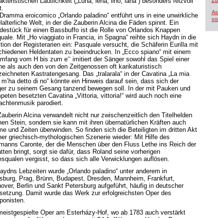
kteristischen Lautlichkeit („Luna, lena, lino, lana“) besonders reizvoll
Zü
t.
As
Dramma eroicomico „Orlando paladino“ entführt uns in eine unwirkliche
vo
lalterliche Welt, in der die Zauberin Alcina die Fäden spinnt. Ein
destück für einen Bassbuffo ist die Rolle von Orlandos Knappen
uale. Mit „Ho viaggiato in Francia, in Spagna“ reihte sich Haydn in die
tion der Registerarien ein: Pasquale versucht, die Schäferin Eurilla mit
chiedenen Heldentaten zu beeindrucken. In „Ecco spiano“ mit einem
mfang vom H bis zum e‘‘ imitiert der Sänger sowohl das Spiel einer
ine als auch den von den Zeitgenossen oft karikaturistisch
zeichneten Kastratengesang. Das „tralarala“ in der Cavatina „La mia
a m’ha detto di no“ könnte ein Hinweis darauf sein, dass sich der
er zu seinem Gesang tanzend bewegen soll. In der mit Pauken und
peten besetzten Cavatina „Vittoria, vittoria!“ wird auch noch eine
achtenmusik parodiert.
Zauberin Alcina verwandelt nicht nur zwischenzeitlich den Titelhelden
inen Stein, sondern sie kann mit ihren übernatürlichen Kräften auch
e und Zeiten überwinden. So finden sich die Beteiligten im dritten Akt
iner griechisch-mythologischen Szenerie wieder: Mit Hilfe des
manns Caronte, der die Menschen über den Fluss Lethe ins Reich der
tten bringt, sorgt sie dafür, dass Roland seine vorherigen
esqualen vergisst, so dass sich alle Verwicklungen auflösen.
aydns Lebzeiten wurde „Orlando paladino“ unter anderem in
sburg, Prag, Brünn, Budapest, Dresden, Mannheim, Frankfurt,
over, Berlin und Sankt Petersburg aufgeführt, häufig in deutscher
setzung. Damit wurde das Werk zur erfolgreichsten Oper des
onisten.
meistgespielte Oper am Esterházy-Hof, wo ab 1783 auch verstärkt