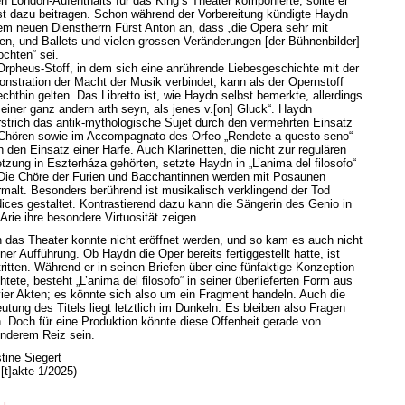
en London-Aufenthalts für das King’s Theater komponierte, sollte er
st dazu beitragen. Schon während der Vorbereitung kündigte Haydn
em neuen Dienstherrn Fürst Anton an, dass „die Opera sehr mit
en, und Ballets und vielen grossen Veränderungen [der Bühnenbilder]
lochten“ sei.
Orpheus-Stoff, in dem sich eine anrührende Liebesgeschichte mit der
nstration der Macht der Musik verbindet, kann als der Opernstoff
echthin gelten. Das Libretto ist, wie Haydn selbst bemerkte, allerdings
 einer ganz andern arth seyn, als jenes v.[on] Gluck“. Haydn
rstrich das antik-mythologische Sujet durch den vermehrten Einsatz
Chören sowie im Accompagnato des Orfeo „Rendete a questo seno“
h den Einsatz einer Harfe. Auch Klarinetten, die nicht zur regulären
tzung in Eszterháza gehörten, setzte Haydn in „L’anima del filosofo“
 Die Chöre der Furien und Bacchantinnen werden mit Posaunen
rmalt. Besonders berührend ist musikalisch verklingend der Tod
dices gestaltet. Kontrastierend dazu kann die Sängerin des Genio in
 Arie ihre besondere Virtuosität zeigen.
 das Theater konnte nicht eröffnet werden, und so kam es auch nicht
ner Aufführung. Ob Haydn die Oper bereits fertiggestellt hatte, ist
ritten. Während er in seinen Briefen über eine fünfaktige Konzeption
htete, besteht „L’anima del filosofo“ in seiner überlieferten Form aus
vier Akten; es könnte sich also um ein Fragment handeln. Auch die
utung des Titels liegt letztlich im Dunkeln. Es bleiben also Fragen
n. Doch für eine Produktion könnte diese Offenheit gerade von
nderem Reiz sein.
tine Siegert
[t]akte 1/2025)