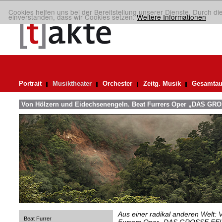
Cookies helfen uns bei der Bereitstellung unserer Dienste. Durch di
einverstanden, dass wir Cookies setzen.
Weitere Informationen
Portrait
Musiktheater
Orchester
Zeitg. Musik
Gesamtau
Von Hölzern und Eidechsenengeln. Beat Furrers Oper „DAS GR
Aus einer radikal anderen Welt: V
Beat Furrer