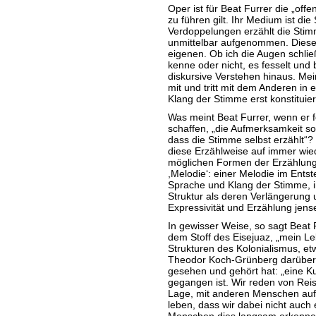
Oper ist für Beat Furrer die „offe
zu führen gilt. Ihr Medium ist di
Verdoppelungen erzählt die Stim
unmittelbar aufgenommen. Dieser
eigenen. Ob ich die Augen schließ
kenne oder nicht, es fesselt und 
diskursive Verstehen hinaus. Mei
mit und tritt mit dem Anderen in 
Klang der Stimme erst konstituier
Was meint Beat Furrer, wenn er f
schaffen, „die Aufmerksamkeit so
dass die Stimme selbst erzählt“?
diese Erzählweise auf immer wied
möglichen Formen der Erzählung 
,Melodie‘: einer Melodie im Ent
Sprache und Klang der Stimme, in
Struktur als deren Verlängerung
Expressivität und Erzählung jens
In gewisser Weise, so sagt Beat F
dem Stoff des Eisejuaz, „mein Leb
Strukturen des Kolonialismus, et
Theodor Koch-Grünberg darüber, 
gesehen und gehört hat: „eine Kul
gegangen ist. Wir reden von Reis
Lage, mit anderen Menschen auf
leben, dass wir dabei nicht auch