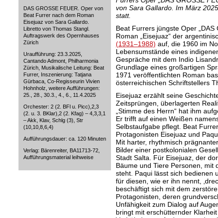
Furrers Oper „DAS GROSSE FEU
von Sara Gallardo. Im März 2025 
DAS GROSSE FEUER. Oper von
statt.
Beat Furrer nach dem Roman
Eisejuaz von Sara Gallardo.
Beat Furrers jüngste Oper „DA
Libretto von Thomas Stangl.
Roman „Eisejuaz“ der argentinisc
Auftragswerk des Opernhauses
Zürich
(1931–1988)
auf, die 1960 im No
Lebensumstände eines indigenen
Uraufführung: 23.3.2025,
Gespräche mit dem Indio Lisandr
Cantando Admont, Philharmonia
Grundlage eines großartigen Sp
Zürich, Musikalische Leitung: Beat
1971 veröffentlichten Roman basi
Furrer, Inszenierung: Tatjana
Gürbaca, Co-Regisseurin Vivien
österreichischen Schriftstellers 
Hohnholz, weitere Aufführungen:
Eisejuaz erzählt seine Geschicht
25., 28., 30.3., 4., 6., 11.4.2025
Zeitsprüngen, überlagerten Real
Orchester: 2 (2. BFl u. Picc),2,3
„Stimme des Herrn“ hat ihm aufg
(2. u. 3. BKlar),2 (2. Kfag) – 4,3,3,1
Er trifft auf einen Weißen namens
– Akk, Klav, Schlg (3), Str
Selbstaufgabe pflegt. Beat Furrer
(10,10,8,6,4)
Protagonisten Eisejuaz und Paqui
Aufführungsdauer: ca. 120 Minuten
Mit harter, rhythmisch prägnante
Bilder einer postkolonialen Gesel
Verlag: Bärenreiter, BA11713-72,
Stadt Salta. Für Eisejuaz, der do
Aufführungsmaterial leihweise
Bäume und Tiere Personen, mit d
steht. Paqui lässt sich bedienen 
für diesen, wie er ihn nennt, ‚dr
beschäftigt sich mit dem zerstöre
Protagonisten, deren grundvers
Unfähigkeit zum Dialog auf Aug
bringt mit erschütternder Klarhe