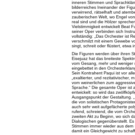
inneren Stimmen und Sprachkläng
bilderreiches Ineinander der Figu
verwirrend, rätselhaft und atembe
zauberischen Welt, wo Engel vo
real sind und die Hölzer spreche
Vielstimmigkeit entwickelt Beat Fu
seiner Oper verbinden sich Inst
vollständig: „Das Orchester ist
verschmilzt mit einem Gewebe vo
singt, schreit oder flüstert, etwa
Die Figuren werden über ihren St
Eisejuaz hat das breiteste Spekt
vom Gesang, mehr und weniger 
eingebettet in den Orchesterklang
Sein Kontrahent Paqui ist vor all
„exaltierter, und rezitativischer,
vom weinerlichen zum aggressive
Sprache.“ Die gesamte Oper ist 
entwickelt: so wird das zwölfköp
Ausgangspunkt der Gestaltung. „
die von solistischen Protagoniste
auch sehr weit aufgefächerte pol
rufend, schreiend, die vom Orche
zweiten Akt zu Beginn, wo sich d
Dialogischen gegenüberstellt. Es 
Stimmen immer wieder aus dem C
damit ein Gleichgewicht zu schaff