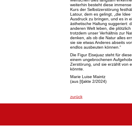
Menschen dies langsam erkennen
weiterhin besteht diese immense 
Kurs der Selbstzerstörung festhä
Latour, dem es gelingt, „die Ide
Ausdruck zu bringen, und es in e
ästhetische Haltung suggeriert: da
anderen Welt leben, die plötzlich f
trotzdem unser Verhältnis zur Na
denken, als ob die Natur alles er
sie sie etwas Anderes abseits vo
endlos ausbeuten können.“
Die Figur Eisejuaz steht für die
einem ungebrochenen Aufgehobe
Zerstörung, und sie erzählt von 
könnte.
Marie Luise Maintz
(aus [t]akte 2/2024)
zurück