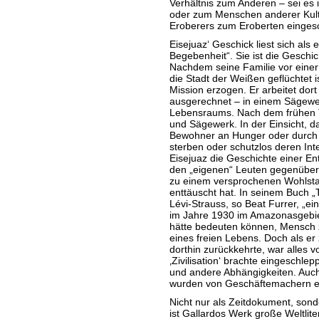
Verhältnis zum Anderen – sei es 
oder zum Menschen anderer Kult
Eroberers zum Eroberten eingesch
Eisejuaz‘ Geschick liest sich als 
Begebenheit“. Sie ist die Geschic
Nachdem seine Familie vor einer
die Stadt der Weißen geflüchtet ist
Mission erzogen. Er arbeitet dort
ausgerechnet – in einem Sägewer
Lebensraums. Nach dem frühen To
und Sägewerk. In der Einsicht, das
Bewohner an Hunger oder durch 
sterben oder schutzlos deren Inte
Eisejuaz die Geschichte einer E
den „eigenen“ Leuten gegenüber,
zu einem versprochenen Wohlstand 
enttäuscht hat. In seinem Buch „
Lévi-Strauss, so Beat Furrer, „e
im Jahre 1930 im Amazonasgebi
hätte bedeuten können, Mensch zu
eines freien Lebens. Doch als er
dorthin zurückkehrte, war alles vo
‚Zivilisation‘ brachte eingeschle
und andere Abhängigkeiten. Auch 
wurden von Geschäftemachern er
Nicht nur als Zeitdokument, sond
ist Gallardos Werk große Weltlite