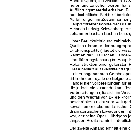
Händel-Opern, die zwischen 172
hören und zu sehen waren, hat si
Aufführungsmaterial erhalten. Für 
handschriftliche Partitur überlief
Aufführungen im Zusammenhang s
Hauptschreiber konnte der Bra
Heinrich Ludwig Schwanberg ermit
Johann Sebastian Bach in Leipzi
Unter Berücksichtigung zahlreich
Quellen (darunter der autograph
Direktionspartitur) bietet die wiss
Rahmen der „Hallischen Händel
Uraufführungsfassung im Hauptte
Rekonstruktion einer gekürzten 
Diese basiert auf Bleistifteintrag
– einer sogenannten Cembalopartit
Bibliothèque royale de Belgique a
Händel hier Vorbereitungen für
die jedoch nie zustande kam. Jed
Vorbereitungen (die sich im Wese
und den Wegfall von B-Teil-Ritor
beschränken) nicht sehr weit ged
sowohl unter dokumentarischen 
dramaturgischen Erwägungen inte
war, der seine Oper – übrigens 
längsten Rezitativanteil – deutlich
Der zweite Anhang enthält eine g