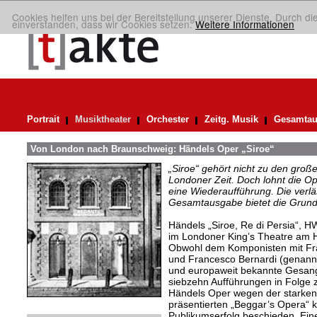
Cookies helfen uns bei der Bereitstellung unserer Dienste. Durch di
einverstanden, dass wir Cookies setzen.
Weitere Informationen
Portrait
Musiktheater
Orchester
Zeitg. Musik
Gesamtau
Von London nach Braunschweig: Händels Oper „Siroe“
„Siroe“ gehört nicht zu den gro
Londoner Zeit. Doch lohnt die Op
eine Wiederaufführung. Die verlä
Gesamtausgabe bietet die Grundl
Händels „Siroe, Re di Persia“, 
im Londoner King’s Theatre am 
Obwohl dem Komponisten mit Fra
und Francesco Bernardi (genannt
und europaweit bekannte Gesangss
siebzehn Aufführungen in Folge 
Händels Oper wegen der starken 
präsentierten „Beggar’s Opera“ 
Publikumserfolg beschieden. Eine