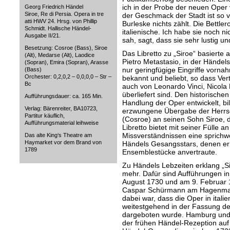
ich in der Probe der neuen Oper 
Georg Friedrich Händel
Siroe, Re di Persia. Opera in tre
der Geschmack der Stadt ist so
atti HWV 24. Hrsg. von Phillip
Burleske nichts zählt. Die Bettler
Schmidt. Hallische Händel-
italienische. Ich habe sie noch ni
Ausgabe II/21.
sah, sagt, dass sie sehr lustig und
Besetzung: Cosroe (Bass), Siroe
Das Libretto zu „Siroe“ basierte 
(Alt), Medarse (Alt), Laodice
Pietro Metastasio, in der Händel
(Sopran), Emira (Sopran), Arasse
nur geringfügige Eingriffe vornah
(Bass)
Orchester: 0,2,0,2 – 0,0,0,0 – Str –
bekannt und beliebt, so dass Vert
Bc
auch von Leonardo Vinci, Nicola
überliefert sind. Den historische
Aufführungsdauer: ca. 165 Min.
Handlung der Oper entwickelt, bil
Verlag: Bärenreiter, BA10723,
erzwungene Übergabe der Herrsc
Partitur käuflich,
(Cosroe) an seinen Sohn Siroe, 
Aufführungsmaterial leihweise
Libretto bietet mit seiner Fülle a
Missverständnissen eine sprichwö
Das alte King‘s Theatre am
Haymarket vor dem Brand von
Händels Gesangsstars, denen er 
1789
Ensemblestücke anvertraute.
Zu Händels Lebzeiten erklang „S
mehr. Dafür sind Aufführungen in
August 1730 und am 9. Februar 
Caspar Schürmann am Hagenmark
dabei war, dass die Oper in itali
weitestgehend in der Fassung d
dargeboten wurde. Hamburg und 
der frühen Händel-Rezeption auf