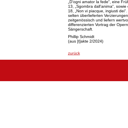
„D’ogni amator la fede“, eine Fr
13, „Sgombra dall’anima“, sowie 
18, „Non vi piacque, ingiusti dei
selten überlieferten Verzierunge
zeitgenössisch und liefern wertvo
differenzierten Vortrag der Oper
Sängerschaft.
Phillip Schmidt
(aus [t]akte 2/2024)
zurück