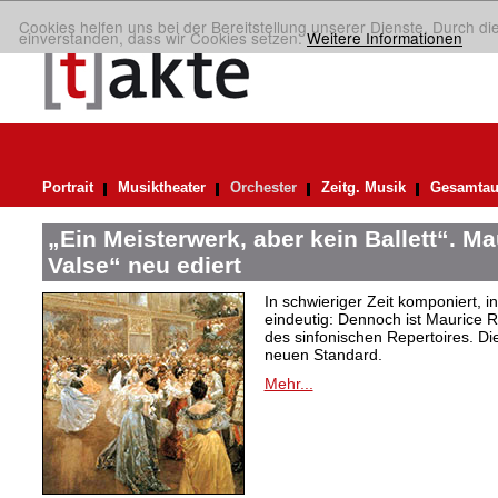
Cookies helfen uns bei der Bereitstellung unserer Dienste. Durch di
einverstanden, dass wir Cookies setzen.
Weitere Informationen
Portrait
Musiktheater
Orchester
Zeitg. Musik
Gesamtau
„Ein Meisterwerk, aber kein Ballett“. M
Valse“ neu ediert
In schwieriger Zeit komponiert, 
eindeutig: Dennoch ist Maurice R
des sinfonischen Repertoires. Di
neuen Standard.
Mehr...