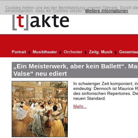
Cookies helfen uns bei der Bereitstellung unserer Dienste. Durch di
einverstanden, dass wir Cookies setzen.
Weitere Informationen
Portrait
Musiktheater
Orchester
Zeitg. Musik
Gesamtau
„Ein Meisterwerk, aber kein Ballett“. M
Valse“ neu ediert
In schwieriger Zeit komponiert, 
eindeutig: Dennoch ist Maurice R
des sinfonischen Repertoires. Di
neuen Standard.
Mehr...