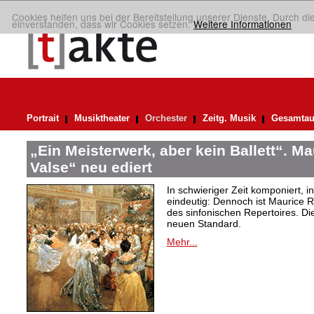
Cookies helfen uns bei der Bereitstellung unserer Dienste. Durch di
einverstanden, dass wir Cookies setzen.
Weitere Informationen
Portrait
Musiktheater
Orchester
Zeitg. Musik
Gesamtau
„Ein Meisterwerk, aber kein Ballett“. M
Valse“ neu ediert
In schwieriger Zeit komponiert, 
eindeutig: Dennoch ist Maurice R
des sinfonischen Repertoires. Di
neuen Standard.
Mehr...