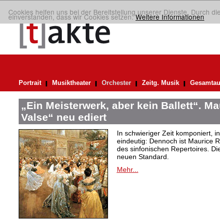
Cookies helfen uns bei der Bereitstellung unserer Dienste. Durch di
einverstanden, dass wir Cookies setzen.
Weitere Informationen
Portrait
Musiktheater
Orchester
Zeitg. Musik
Gesamtau
„Ein Meisterwerk, aber kein Ballett“. M
Valse“ neu ediert
In schwieriger Zeit komponiert, 
eindeutig: Dennoch ist Maurice R
des sinfonischen Repertoires. Di
neuen Standard.
Mehr...