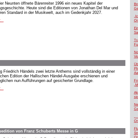
der Neunten öffnete Bärenreiter 1996 ein neues Kapitel der
Br
agsgeschichte. Heute sind die Editionen von Jonathan Del Mar und
Ge
ren Standard in der Musikwelt, auch im Gedenkjahr 2027.
„I
...
Or
Ei
Sa
Tr
Fu
No
Vi
Üb
Ph
g Friedrich Händels zwei letzte Anthems sind vollständig in einer
Aa
ischen Edition der Hallischen Händel-Ausgabe erschienen und
glichen nun Aufführungen auf gesicherter Grundlage.
Fr
„M
...
Ak
si
Ne
Ge
„…
Or
Fl
euedition von Franz Schuberts Messe in G
Sr
Or