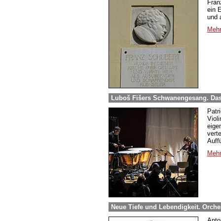
Fran
ein 
und 
Mehr
Luboš Fišers Schwanengesang. Das 
Patr
Viol
eige
vert
Auffü
Mehr
Neue Tiefe und Lebendigkeit. Orch
Anto