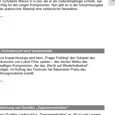
z Schuberts Messe in G-Dur, die er als Siebzehnjähriger schrieb, war
Erfolg für den jungen Komponisten. Nun gibt es in der Gesamtausgabe
als praktisches Material eine verlässliche Neuedition.
...
Violinkonzert wird wiederbelebt
icia Kopatchinskaja wird beim „Prager Frühling“ den Solopart des
inkonzerts von Luboš Fišer spielen – des letzten Werks des
nwilligen Komponisten, der das „Recht auf Wiederholbarkeit“
eidigte. Im Auftrag des Festivals hat Bärenreiter Praha das
hrungsmaterial erstellt.
...
estrierung von Dvořáks „Zigeunermelodien“
nín Dvořáks Liederzyklus „Zigeunermelodien“ op. 55 ist seit Langem