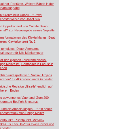
uckner-Raritäten. Weitere Bände in der
samtausgabe
ch fürchte kein Unheil …“. Zwei
chesterwerke von Josef Suk
n Doppelkonzert von Camille Saint-
ëns!? Zur Neuausgabe seines Septetts
ansformationen des Klavierklangs. Beat
rrers Klavierkonzert Nr. 2
 templates! Dieter Ammanns
olakonzert für Nils Mönkemeyer
er den eigenen Tellerrand hinaus.
ilipp Maintz ist „Composer in Focus“ in
chen
öhlich und spielerisch: Václav Trojans
ärchen“ für Akkordeon und Orchester
ribische Revision „Giselle“ endlich auf
cherem Boden
u gewonnenes Vaterland. Zum 200.
burtstag Bedřich Smetanas
 und die Amseln singen …“ Ein neues
chesterstück von Philipp Maintz
uchtpunkt – Sichtpunkt. Miroslav
nkas „Is This Us?“ für zwei Hörner und
chester