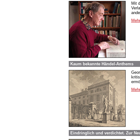
Mit 
Verl
ande
Mehr
Kaum bekannte Händel-Anthems
Geor
krit
ermö
Mehr
Eindringlich und verdichtet. Zur N