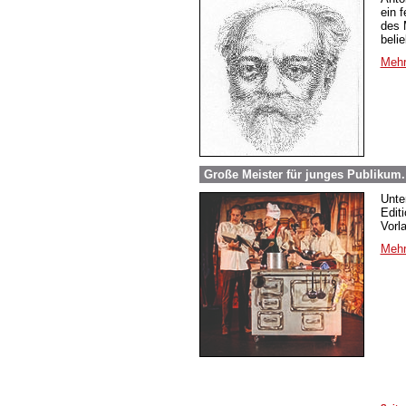
ein 
des 
beli
Mehr
Große Meister für junges Publikum
Unte
Edit
Vorl
Mehr