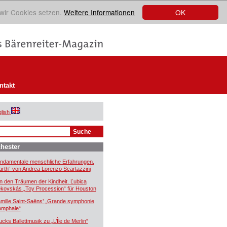
OK
 wir Cookies setzen.
Weitere Informationen
ntakt
lish
hester
ndamentale menschliche Erfahrungen.
arth“ von Andrea Lorenzo Scartazzini
n den Träumen der Kindheit. Ľubica
kovskás „Toy Procession“ für Houston
mille Saint-Saëns’ „Grande symphonie
iomphale“
ucks Ballettmusik zu „L’Île de Merlin“