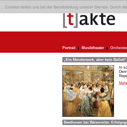
Cookies helfen uns bei der Bereitstellung unserer Dienste. Durch d
Portrait
Musiktheater
Orcheste
„Ein Meisterwerk, aber kein Ballett“
In s
Denn
Repe
Mehr
Beethoven bei Bärenreiter. Erfolgsg