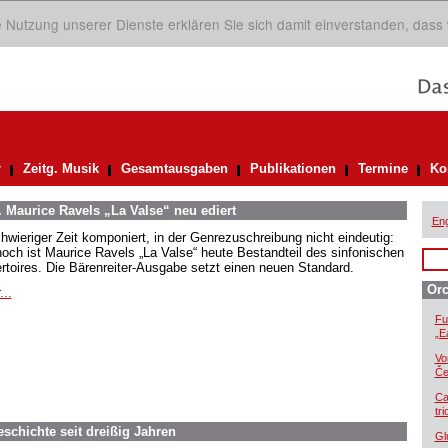
ie Nutzung unserer Dienste erklären Sie sich damit einverstanden, dass
r
Zeitg. Musik
Gesamtausgaben
Publikationen
Termine
Ko
. Maurice Ravels „La Valse“ neu ediert
Eng
chwieriger Zeit komponiert, in der Genrezuschreibung nicht eindeutig:
och ist Maurice Ravels „La Valse“ heute Bestandteil des sinfonischen
rtoires. Die Bärenreiter-Ausgabe setzt einen neuen Standard.
Orc
...
Fu
„E
Vo
Če
Ca
tr
eschichte seit dreißig Jahren
Gl