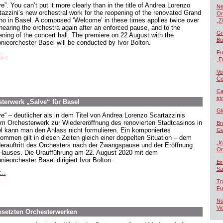
e”. You can’t put it more clearly than in the title of Andrea Lorenzo
Ne
tazzini’s new orchestral work for the reopening of the renovated Grand
Or
no in Basel. A composed ‘Welcome’ in these times applies twice over
„Z
 hearing the orchestra again after an enforced pause, and to the
Gr
ening of the concert hall. The premiere on 22 August with the
Bü
onieorchester Basel will be conducted by Ivor Bolton.
Fu
...
„E
Vo
Če
Ca
tr
terwerk „Salve“ für Basel
Gl
ve“ – deutlicher als in dem Titel von Andrea Lorenzo Scartazzinis
m Orchesterwerk zur Wiedereröffnung des renovierten Stadtcasinos in
Br
l kann man den Anlass nicht formulieren. Ein komponiertes
Ge
kommen gilt in diesen Zeiten gleich einer doppelten Situation – dem
„I
erauftritt des Orchesters nach der Zwangspause und der Eröffnung
Or
Hauses. Die Uraufführung am 22. August 2020 mit dem
nieorchester Basel dirigiert Ivor Bolton.
Ei
Sa
...
Tr
Fu
No
Vi
besetzten Orchesterwerken