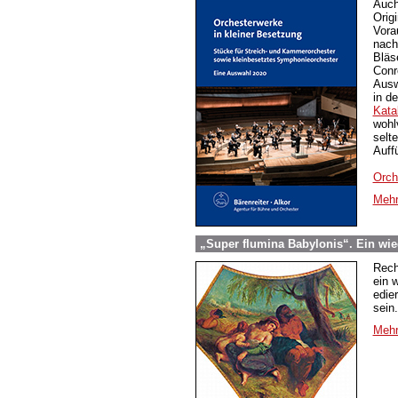
Auch
Orig
Vora
nach
Bläs
Conr
Ausw
in d
Kata
wohl
selt
Auff
Orch
Mehr
„Super flumina Babylonis“. Ein wi
Rech
ein 
edie
sein.
Mehr