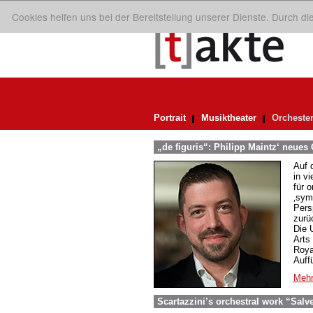
Cookies helfen uns bei der Bereitstellung unserer Dienste. Durch d
Portrait
Musiktheater
Orcheste
„de figuris“: Philipp Maintz‘ neues
Auf 
in vi
für 
‚sym
Pers
zurü
Die 
Arts
Roya
Auff
Mehr
Scartazzini’s orchestral work “Salve