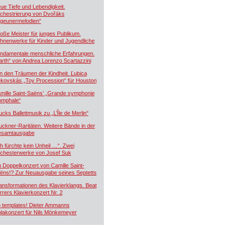
ue Tiefe und Lebendigkeit.
chestrierung von Dvořáks
igeunermelodien“
oße Meister für junges Publikum.
hnenwerke für Kinder und Jugendliche
ndamentale menschliche Erfahrungen.
arth“ von Andrea Lorenzo Scartazzini
n den Träumen der Kindheit. Ľubica
kovskás „Toy Procession“ für Houston
mille Saint-Saëns’ „Grande symphonie
iomphale“
ucks Ballettmusik zu „L’Île de Merlin“
uckner-Raritäten. Weitere Bände in der
samtausgabe
ch fürchte kein Unheil …“. Zwei
chesterwerke von Josef Suk
n Doppelkonzert von Camille Saint-
ëns!? Zur Neuausgabe seines Septetts
ansformationen des Klavierklangs. Beat
rrers Klavierkonzert Nr. 2
 templates! Dieter Ammanns
olakonzert für Nils Mönkemeyer