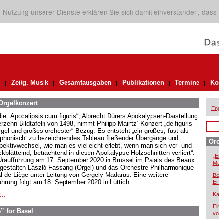
ie Nutzung unserer Dienste erklären Sie sich damit einverstanden, dass
r
Zeitg. Musik
Gesamtausgaben
Publikationen
Termine
Ko
 Orgelkonzert
Eng
die „Apocalipsis cum figuris“, Albrecht Dürers Apokalypsen-Darstellung
erzehn Bildtafeln von 1498, nimmt Philipp Maintz‘ Konzert „de figuris
orgel und großes orchester“ Bezug. Es entsteht „ein großes, fast als
phonisch‘ zu bezeichnendes Tableau fließender Übergänge und
Orc
pektivwechsel, wie man es vielleicht erlebt, wenn man sich vor- und
ckblätternd, betrachtend in diesen Apokalypse-Holzschnitten verliert“.
„E
Uraufführung am 17. September 2020 in Brüssel im Palais des Beaux
Ma
 gestalten László Fassang (Orgel) und das Orchestre Philharmonique
l de Liège unter Leitung von Gergely Madaras. Eine weitere
Be
ührung folgt am 18. September 2020 in Lüttich.
Er
...
Ka
Ei
” for Basel
vo