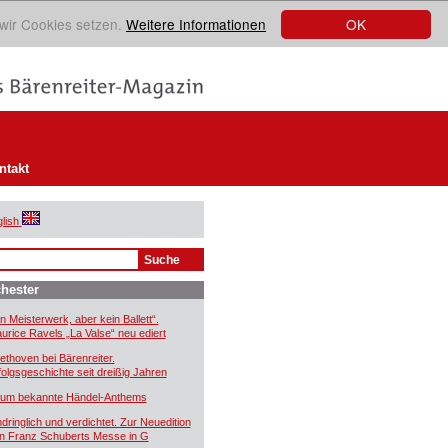
OK
 wir Cookies setzen.
Weitere Informationen
ntakt
lish
hester
in Meisterwerk, aber kein Ballett“.
urice Ravels „La Valse“ neu ediert
ethoven bei Bärenreiter.
folgsgeschichte seit dreißig Jahren
um bekannte Händel-Anthems
ndringlich und verdichtet. Zur Neuedition
n Franz Schuberts Messe in G