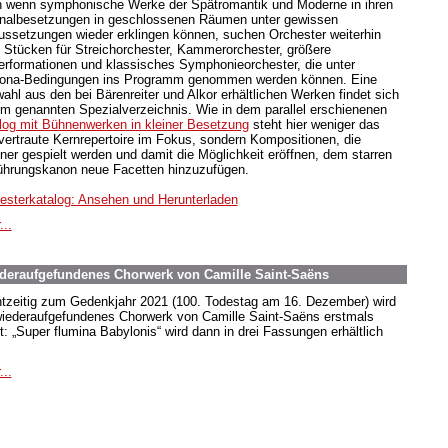
 wenn symphonische Werke der Spätromantik und Moderne in ihren
inalbesetzungen in geschlossenen Räumen unter gewissen
ussetzungen wieder erklingen können, suchen Orchester weiterhin
 Stücken für Streichorchester, Kammerorchester, größere
erformationen und klassisches Symphonieorchester, die unter
ona-Bedingungen ins Programm genommen werden können. Eine
ahl aus den bei Bärenreiter und Alkor erhältlichen Werken findet sich
em genannten Spezialverzeichnis. Wie in dem parallel erschienenen
log mit Bühnenwerken in kleiner Besetzung
steht hier weniger das
vertraute Kernrepertoire im Fokus, sondern Kompositionen, die
ener gespielt werden und damit die Möglichkeit eröffnen, dem starren
ührungskanon neue Facetten hinzuzufügen.
esterkatalog: Ansehen und Herunterladen
...
ederaufgefundenes Chorwerk von Camille Saint-Saëns
tzeitig zum Gedenkjahr 2021 (100. Todestag am 16. Dezember) wird
wiederaufgefundenes Chorwerk von Camille Saint-Saëns erstmals
rt: „Super flumina Babylonis“ wird dann in drei Fassungen erhältlich
...