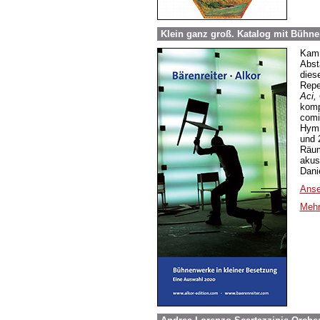
Klein ganz groß. Katalog mit Bühne
Kamm
Abst
dies
Repe
Aci,
komp
comi
Hymn
und 
Räum
akus
Dani
Anse
Mehr