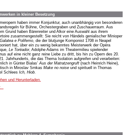
nwerken in kleiner Besetzung
eropern haben immer Konjunktur, auch unanbhängig von besonderen
andsregeln für Bühne, Orchestergraben und Zuschauerraum. Aus
em Grund haben Bärenreiter und Alkor eine Auswahl aus ihrem
rtoire zusammengestellt: Sie reicht von Händels genialischer Minioper
 Galatea e Polifemo
, die der blutjunge Komponist 1708 in Neapel
oniert hat, über ein zu wenig bekanntes Meisterwerk der Opéra
que,
Le Toréador
, Adolphe Adams im Theatermilieu spielender
us auf eine nicht ganz reine Liebe zu dritt, bis hin zu Opern des 20.
21. Jahrhunderts, die das Thema Isolation aufgreifen und verarbeiten:
lich in Günter Bialas’
Aus der Matratzengruft
(nach Heinrich Heine),
tisch in Miroslav Srnkas
Make no noise
und spirituell in Thomas
el Schlees
Ich, Hiob
.
hen und Herunterladen.
...