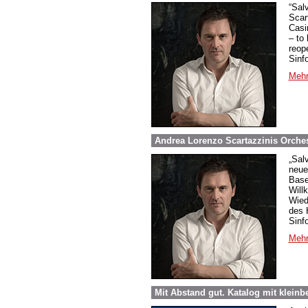
“Salv
Scar
Casi
– to
reop
Sinf
Mehr
Andrea Lorenzo Scartazzinis Orches
„Sal
neue
Base
Will
Wied
des 
Sinfo
Mehr
Mit Abstand gut. Katalog mit klein