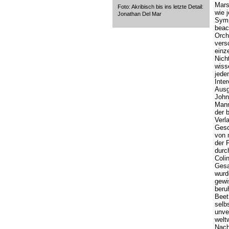
Mars
Foto: Akribisch bis ins letzte Detail:
wie 
Jonathan Del Mar
Symp
beac
Orch
vers
einz
Nich
wiss
jede
Inte
Ausg
John
Mann
der 
Verl
Gesc
von 
der 
durch
Coli
Gesa
wurde
gewi
beru
Beet
selbs
unve
welt
Nach