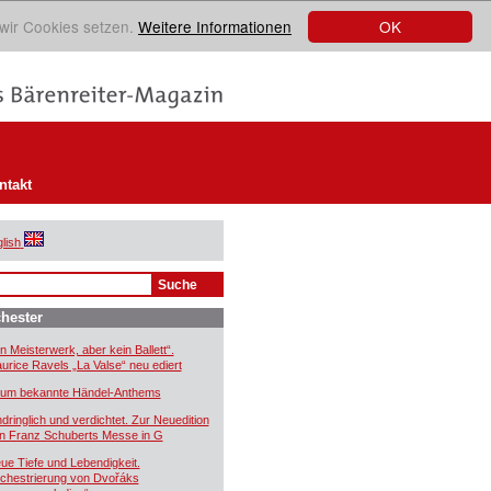
OK
 wir Cookies setzen.
Weitere Informationen
ntakt
lish
hester
in Meisterwerk, aber kein Ballett“.
urice Ravels „La Valse“ neu ediert
um bekannte Händel-Anthems
ndringlich und verdichtet. Zur Neuedition
n Franz Schuberts Messe in G
ue Tiefe und Lebendigkeit.
chestrierung von Dvořáks