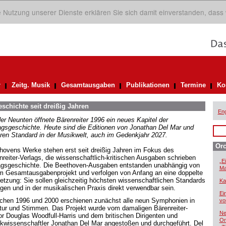
ie Nutzung unserer Dienste erklären Sie sich damit einverstanden, dass
r
Zeitg. Musik
Gesamtausgaben
Publikationen
Termine
Ko
eschichte seit dreißig Jahren
Eng
der Neunten öffnete Bärenreiter 1996 ein neues Kapitel der
agsgeschichte. Heute sind die Editionen von Jonathan Del Mar und
ren Standard in der Musikwelt, auch im Gedenkjahr 2027.
Orc
hovens Werke stehen erst seit dreißig Jahren im Fokus des
nreiter-Verlags, die wissenschaftlich-kritischen Ausgaben schrieben
„E
agsgeschichte. Die Beethoven-Ausgaben entstanden unabhängig von
Ma
m Gesamtausgabenprojekt und verfolgen von Anfang an eine doppelte
setzung: Sie sollen gleichzeitig höchsten wissenschaftlichen Standards
Ka
gen und in der musikalischen Praxis direkt verwendbar sein.
Ei
chen 1996 und 2000 erschienen zunächst alle neun Symphonien in
vo
itur und Stimmen. Das Projekt wurde vom damaligen Bärenreiter-
Ne
or Douglas Woodfull-Harris und dem britischen Dirigenten und
Or
kwissenschaftler Jonathan Del Mar angestoßen und durchgeführt. Del