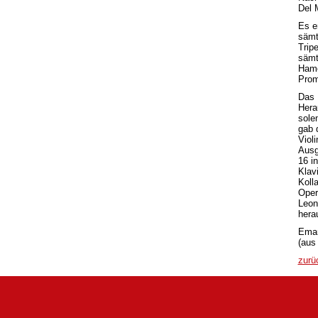
Del 
Es e
sämt
Trip
sämt
Hame
Prom
Das 
Hera
sole
gab d
Viol
Ausg
16 i
Klav
Koll
Oper 
Leon
hera
Eman
(aus 
zurü