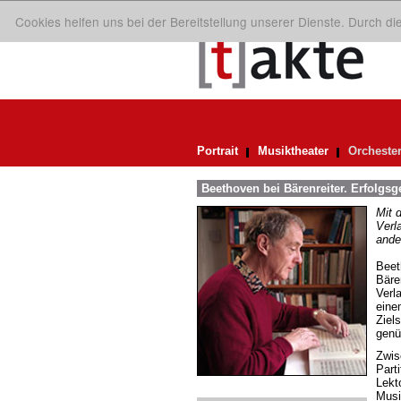
Cookies helfen uns bei der Bereitstellung unserer Dienste. Durch d
Portrait
Musiktheater
Orcheste
Beethoven bei Bärenreiter. Erfolgsg
Mit 
Verl
ande
Beet
Bäre
Verl
eine
Ziel
genü
Zwis
Part
Lekt
Musi