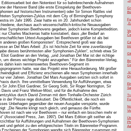
„Z
 Editionsarbeit bot den Notentext für so bahnbrechende Aufnahmen
jene der Hanover Band (die erste Einspielung der Beethoven-
Gr
honien auf historischen Instrumenten) oder Sir Simon Rattles viel
Bü
hteten Symphonien-Zyklus mit dem City of Birmingham Symphony
Fu
estra im Jahr 1995. Zwar hatte es im 20. Jahrhundert schon
„E
chiedene, durchaus auch wissenschaftlich-kritische Neuausgaben
elner Symphonien Beethovens gegeben, jedoch keine Komplettedition.
Vo
t nur Charles Mackerras hatte konstatiert, dass „der Bedarf an
Če
enschaftlichen Urtext-Ausgaben bei Beethoven größer ist als bei
m anderen großen Komponisten“. Entsprechend groß war das
Ca
resse an Del Mars Arbeit: „Es ist höchste Zeit für eine zuverlässige
tr
abe dieses berühmtesten aller Symphonien-Zyklen“, schrieb etwa Sir
Gl
 Eliot Gardiner an den Verlag, „und Jonathan Del Mar ist der richtige
, um dieses wichtige Projekt anzugehen.“ Für den Bärenreiter-Verlag,
Br
bis dahin kein nennenswertes Beethoven-Segment im
Ge
agsprogramm hatte, war das Projekt eine Herausforderung. Mit großer
„I
hwindigkeit und Effizienz erschienen alle neun Symphonien innerhalb
Or
nur vier Jahren. Jonathan Del Mars Ausgaben setzten sich sofort in
Praxis durch. Ihre unmittelbare Verwendung für Aufführungen, etwa
Ei
 Sir John Eliot Gardiner, Sir Georg Solti, Sir Roger Norrington, Sir
Sa
n Davis und Franz Welser-Möst, und für die Aufnahme des
mtzyklus durch David Zinman mit dem Tonhalle-Orchester Zürich
Tr
 in der Presse rege diskutiert. Die Öffentlichkeit, die noch ein
Fu
sses Unbehagen gegenüber der neuen Ausgabe verspürte, wurde
No
higt: „Die Neunte klingt noch gleich, und genauso die Fünfte.
Vi
hoven ist nach wie vor Beethoven – nur einfach ein bisschen mehr er
t“ (Associated Press, Jan. 1997). Del Mars Edition gilt seither als
Üb
rzichtbar für Aufführungen und Aufnahmen der Beethoven-Symphonien
Ph
weit und gehört zu den erfolgreichsten Titeln im Bärenreiter-Programm.
Aa
 Erscheinen der Symphonien wandte sich Bärenreiter zusammen mit