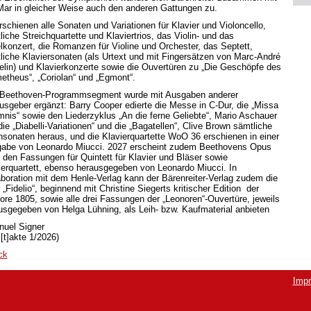
Mar in gleicher Weise auch den anderen Gattungen zu.
rschienen alle Sonaten und Variationen für Klavier und Violoncello,
liche Streichquartette und Klaviertrios, das Violin- und das
elkonzert, die Romanzen für Violine und Orchester, das Septett,
liche Klaviersonaten (als Urtext und mit Fingersätzen von Marc-André
lin) und Klavierkonzerte sowie die Ouvertüren zu „Die Geschöpfe des
etheus“, „Coriolan“ und „Egmont“.
Beethoven-Programmsegment wurde mit Ausgaben anderer
usgeber ergänzt: Barry Cooper edierte die Messe in C-Dur, die „Missa
mnis“ sowie den Liederzyklus „An die ferne Geliebte“, Mario Aschauer
ie „Diabelli-Variationen“ und die „Bagatellen“, Clive Brown sämtliche
insonaten heraus, und die Klavierquartette WoO 36 erschienen in einer
abe von Leonardo Miucci. 2027 erscheint zudem Beethovens Opus
n den Fassungen für Quintett für Klavier und Bläser sowie
ierquartett, ebenso herausgegeben von Leonardo Miucci. In
aboration mit dem Henle-Verlag kann der Bärenreiter-Verlag zudem die
„Fidelio“, beginnend mit Christine Siegerts kritischer Edition der
ore 1805, sowie alle drei Fassungen der „Leonoren“-Ouvertüre, jeweils
usgegeben von Helga Lühning, als Leih- bzw. Kaufmaterial anbieten
uel Signer
[t]akte 1/2026)
ck
Imp