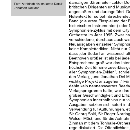
damaligen Bärenreiter-Lektor Do
Foto: Akribisch bis ins letzte Detail:
britischen Dirigenten und Musikw
Jonathan Del Mar
angestoßen und durchgeführt. De
Notentext für so bahnbrechende
Band (die erste Einspielung der
historischen Instrumenten) oder 
Symphonien-Zyklus mit dem Cit
Orchestra im Jahr 1995. Zwar ha
verschiedene, durchaus auch wiss
Neuausgaben einzelner Symphon
keine Komplettedition. Nicht nur 
dass „der Bedarf an wissenschaf
Beethoven größer ist als bei je
Entsprechend groß war das Intere
höchste Zeit für eine zuverläss
aller Symphonien-Zyklen“, schrie
den Verlag, „und Jonathan Del Ma
wichtige Projekt anzugehen.“ Für 
dahin kein nennenswertes Beet
Verlagsprogramm hatte, war das 
großer Geschwindigkeit und Effiz
Symphonien innerhalb von nur vi
Ausgaben setzten sich sofort in d
Verwendung für Aufführungen, etw
Sir Georg Solti, Sir Roger Norrin
Welser-Möst, und für die Aufna
Zinman mit dem Tonhalle-Orchest
rege diskutiert. Die Öffentlichke