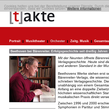
Cookies helfen uns bei der Bereitstellung unserer Dienste. Durch di
einverstanden, dass wir Cookies setzen.
Weitere Informationen
Portrait
Musiktheater
Orchester
Zeitg. Musik
Gesamtau
Beethoven bei Bärenreiter. Erfolgsgeschichte seit dreißig Jahren
Mit der Neunten öffnete Bärenrei
Verlagsgeschichte. Heute sind di
und anderen Standard in der Mus
Beethovens Werke stehen erst se
Bärenreiter-Verlags, die wissensc
schrieben Verlagsgeschichte. D
unabhängig von einem Gesamtau
Anfang an eine doppelte Zielsetzu
höchsten wissenschaftlichen Sta
musikalischen Praxis direkt verw
Zwischen 1996 und 2000 erschie
Symphonien in Partitur und Stim