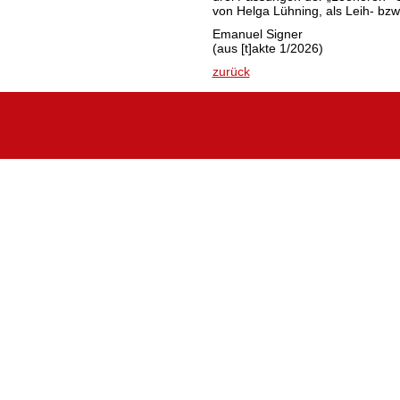
von Helga Lühning, als Leih- bzw
Emanuel Signer
(aus [t]akte 1/2026)
zurück