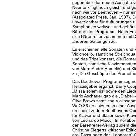
gegenüber der neuen Ausgabe ver
Neunte klingt noch gleich, und g
nach wie vor Beethoven – nur ein
(Associated Press, Jan. 1997). Del
unverzichtbar für Aufführungen
Symphonien weltweit und gehört z
Bärenreiter-Programm. Nach Er
sich Bärenreiter zusammen mit D
anderen Gattungen zu.
Es erschienen alle Sonaten und V
Violoncello, sämtliche Streichquar
und das Tripelkonzert, die Roman
Septett, sämtliche Klaviersonaten
von Marc-André Hamelin) und Kla
zu „Die Geschöpfe des Prometheu
Das Beethoven-Programmsegmen
Herausgeber ergänzt: Barry Coop
„Missa solemnis“ sowie den Liede
Mario Aschauer gab die „Diabelli-
Clive Brown sämtliche Violinsona
WoO 36 erschienen in einer Aus
erscheint zudem Beethovens Opu
für Klavier und Bläser sowie Kla
von Leonardo Miucci. In Kollabo
der Bärenreiter-Verlag zudem die
Christine Siegerts kritischer Edi
drei Fassungen der „Leonoren“-