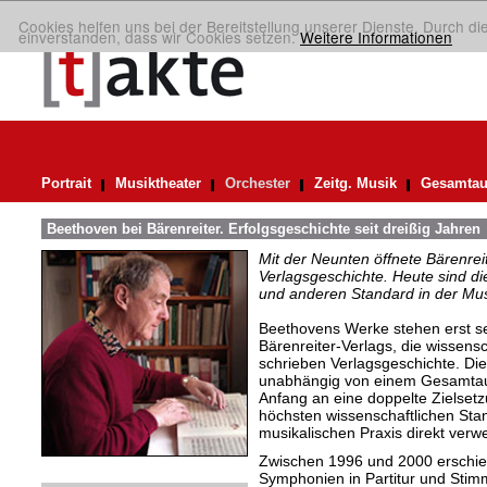
Cookies helfen uns bei der Bereitstellung unserer Dienste. Durch di
einverstanden, dass wir Cookies setzen.
Weitere Informationen
Portrait
Musiktheater
Orchester
Zeitg. Musik
Gesamtau
Beethoven bei Bärenreiter. Erfolgsgeschichte seit dreißig Jahren
Mit der Neunten öffnete Bärenrei
Verlagsgeschichte. Heute sind di
und anderen Standard in der Mus
Beethovens Werke stehen erst se
Bärenreiter-Verlags, die wissensc
schrieben Verlagsgeschichte. D
unabhängig von einem Gesamtau
Anfang an eine doppelte Zielsetzu
höchsten wissenschaftlichen Sta
musikalischen Praxis direkt verw
Zwischen 1996 und 2000 erschie
Symphonien in Partitur und Stim