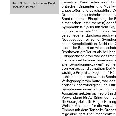
damaligen Bärenreiter-Lektor Do
Foto: Akribisch bis ins letzte Detail:
britischen Dirigenten und Musikw
Jonathan Del Mar
angestoßen und durchgeführt. De
Notentext für so bahnbrechende
Band (die erste Einspielung der
historischen Instrumenten) oder 
Symphonien-Zyklus mit dem Cit
Orchestra im Jahr 1995. Zwar ha
verschiedene, durchaus auch wiss
Neuausgaben einzelner Symphon
keine Komplettedition. Nicht nur 
dass „der Bedarf an wissenschaf
Beethoven größer ist als bei je
Entsprechend groß war das Intere
höchste Zeit für eine zuverläss
aller Symphonien-Zyklen“, schrie
den Verlag, „und Jonathan Del Ma
wichtige Projekt anzugehen.“ Für 
dahin kein nennenswertes Beet
Verlagsprogramm hatte, war das 
großer Geschwindigkeit und Effiz
Symphonien innerhalb von nur vi
Ausgaben setzten sich sofort in d
Verwendung für Aufführungen, etw
Sir Georg Solti, Sir Roger Norrin
Welser-Möst, und für die Aufna
Zinman mit dem Tonhalle-Orchest
rege diskutiert. Die Öffentlichke