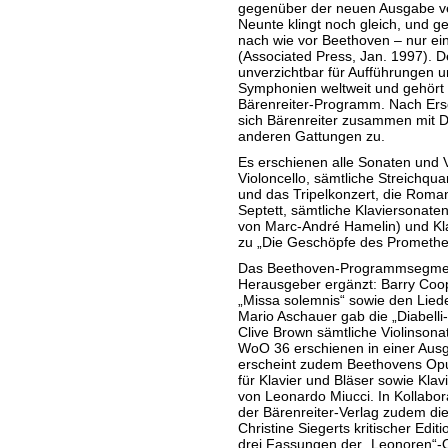
gegenüber der neuen Ausgabe ver
Neunte klingt noch gleich, und g
nach wie vor Beethoven – nur ein
(Associated Press, Jan. 1997). Del
unverzichtbar für Aufführungen
Symphonien weltweit und gehört z
Bärenreiter-Programm. Nach Er
sich Bärenreiter zusammen mit D
anderen Gattungen zu.
Es erschienen alle Sonaten und V
Violoncello, sämtliche Streichquar
und das Tripelkonzert, die Roman
Septett, sämtliche Klaviersonaten
von Marc-André Hamelin) und Kla
zu „Die Geschöpfe des Prometheu
Das Beethoven-Programmsegmen
Herausgeber ergänzt: Barry Coop
„Missa solemnis“ sowie den Liede
Mario Aschauer gab die „Diabelli-
Clive Brown sämtliche Violinsona
WoO 36 erschienen in einer Aus
erscheint zudem Beethovens Opu
für Klavier und Bläser sowie Kla
von Leonardo Miucci. In Kollabo
der Bärenreiter-Verlag zudem die
Christine Siegerts kritischer Edi
drei Fassungen der „Leonoren“-