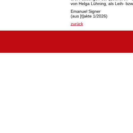
von Helga Lühning, als Leih- bzw
Emanuel Signer
(aus [t]akte 1/2026)
zurück