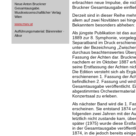
erbrachten neue Impulse, die nich
Neue Anton Bruckner
Bruckner Gesamtausgabe einflie
Gesamtausgabe.
Musikwissenschaftlicher Verlag
Derzeit sind in dieser Reihe meh
Wien
allem auf zwei Novitäten sei hing
www.mwv.at
Bekanntem besonders abheben:
Aufführungsmaterial: Bärenreiter ·
Als jüngste Publikation ist das 
Alkor
1889 zur 8. Symphonie, vorgeleg
Separatband im Druck erschienen.
unter der Bezeichnung „Zwischen-A
durchaus beachtenswertes Überg
Fassung der Achten dar. Bruckne
nachdem er im Oktober 1887 erf
seine Erstfassung der Achten nic
Die Edition versteht sich als Erg
erschienenen 1. Fassung der Ach
befindlichen 2. Fassung und wir
Gesamtausgabe veröffentlicht. E
abgestimmtes Orchestermaterial 
Konzertsaal zu erleben.
Als nächster Band wird die 1. F
erscheinen. Sie entstand 1874 u
folgenden zwei Jahren mit der Au
letztlich nicht zustande kam, über
später (1975) wurde diese Erstf
in der Gesamtausgabe veröffentlic
1874, in die jedoch bereits eini