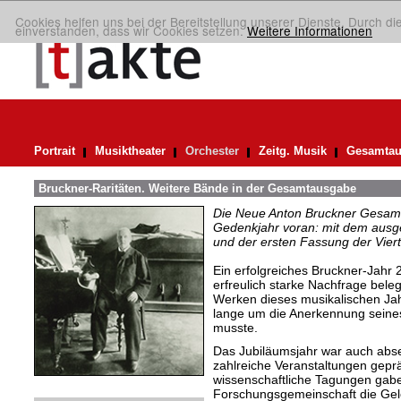
Cookies helfen uns bei der Bereitstellung unserer Dienste. Durch di
einverstanden, dass wir Cookies setzen.
Weitere Informationen
Portrait
Musiktheater
Orchester
Zeitg. Musik
Gesamtau
Bruckner-Raritäten. Weitere Bände in der Gesamtausgabe
Die Neue Anton Bruckner Gesam
Gedenkjahr voran: mit dem ausg
und der ersten Fassung der Viert
Ein erfolgreiches Bruckner-Jahr 2
erfreulich starke Nachfrage beleg
Werken dieses musikalischen Jah
lange um die Anerkennung sein
musste.
Das Jubiläumsjahr war auch abs
zahlreiche Veranstaltungen gepr
wissenschaftliche Tagungen gabe
Forschungsgemeinschaft die Gel