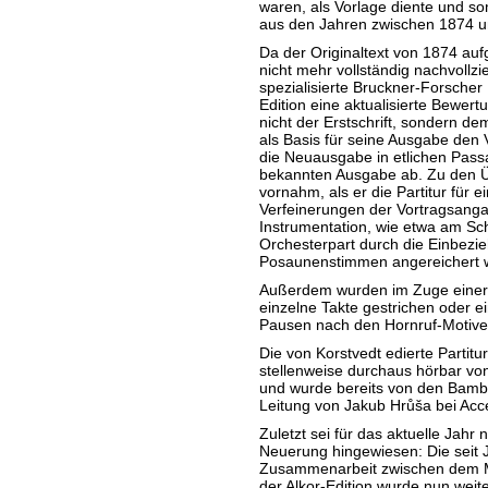
waren, als Vorlage diente und so
aus den Jahren zwischen 1874 un
Da der Originaltext von 1874 au
nicht mehr vollständig nachvollzie
spezialisierte Bruckner-Forscher
Edition eine aktualisierte Bewe
nicht der Erstschrift, sondern d
als Basis für seine Ausgabe den
die Neuausgabe in etlichen Pass
bekannten Ausgabe ab. Zu den Ü
vornahm, als er die Partitur für e
Verfeinerungen der Vortragsang
Instrumentation, wie etwa am Sch
Orchesterpart durch die Einbezie
Posaunenstimmen angereichert w
Außerdem wurden im Zuge einer
einzelne Takte gestrichen oder e
Pausen nach den Hornruf-Motive
Die von Korstvedt edierte Partitur
stellenweise durchaus hörbar vo
und wurde bereits von den Bamb
Leitung von Jakub Hrůša bei Acce
Zuletzt sei für das aktuelle Jahr
Neuerung hingewiesen: Die seit 
Zusammenarbeit zwischen dem Mu
der Alkor-Edition wurde nun weiter