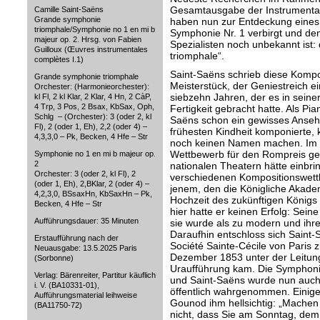
Gesamtausgabe der Instrumentalw
Camille Saint-Saëns
Grande symphonie
haben nun zur Entdeckung eines W
triomphale/Symphonie no 1 en mi b
Symphonie Nr. 1 verbirgt und de
majeur op. 2. Hrsg. von Fabien
Spezialisten noch unbekannt ist
Guilloux (Œuvres instrumentales
triomphale“.
complètes I.1)
Saint-Saëns schrieb diese Kompo
Grande symphonie triomphale
Meisterstück, der Geniestreich 
Orchester: (Harmonieorchester):
siebzehn Jahren, der es in seiner
kl Fl, 2 kl Klar, 2 Klar, 4 Hn, 2 CàP,
4 Trp, 3 Pos, 2 Bsax, KbSax, Oph,
Fertigkeit gebracht hatte. Als Pi
Schlg – (Orchester): 3 (oder 2, kl
Saëns schon ein gewisses Ansehe
Fl), 2 (oder 1, Eh), 2,2 (oder 4) –
frühesten Kindheit komponierte, 
4,3,3,0 – Pk, Becken, 4 Hfe – Str
noch keinen Namen machen. Im J
Wettbewerb für den Rompreis ges
Symphonie no 1 en mi b majeur op.
2
nationalen Theatern hätte einbr
Orchester: 3 (oder 2, kl Fl), 2
verschiedenen Kompositionswettb
(oder 1, Eh), 2,BKlar, 2 (oder 4) –
jenem, den die Königliche Akade
4,2,3,0, BSsaxHn, KbSaxHn – Pk,
Hochzeit des zukünftigen Königs 
Becken, 4 Hfe – Str
hier hatte er keinen Erfolg: Sein
Aufführungsdauer: 35 Minuten
sie wurde als zu modern und ihr
Daraufhin entschloss sich Saint-
Erstaufführung nach der
Société Sainte-Cécile von Paris 
Neuausgabe: 13.5.2025 Paris
Dezember 1853 unter der Leitun
(Sorbonne)
Uraufführung kam. Die Symphonie
Verlag: Bärenreiter, Partitur käuflich
und Saint-Saëns wurde nun auch
i. V. (BA10331-01),
öffentlich wahrgenommen. Einige
Aufführungsmaterial leihweise
Gounod ihm hellsichtig: „Machen 
(BA11750-72)
nicht, dass Sie am Sonntag, dem