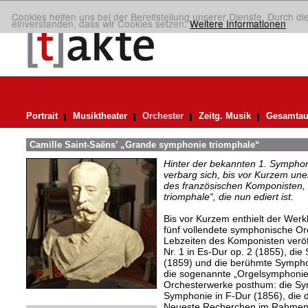
Cookies helfen uns bei der Bereitstellung unserer Dienste. Durch di
einverstanden, dass wir Cookies setzen.
Weitere Informationen
Portrait
Musiktheater
Orchester
Zeitg. Musik
Gesamtau
Camille Saint-Saëns’ „Grande symphonie triomphale“
Hinter der bekannten 1. Symphon
verbarg sich, bis vor Kurzem un
des französischen Komponisten,
triomphale“, die nun ediert ist.
Bis vor Kurzem enthielt der Werk
fünf vollendete symphonische Or
Lebzeiten des Komponisten veröf
Nr. 1 in Es-Dur op. 2 (1855), die
(1859) und die berühmte Symphoni
die sogenannte „Orgelsymphonie
Orchesterwerke posthum: die Sym
Symphonie in F-Dur (1856), die 
Neueste Recherchen im Rahmen d