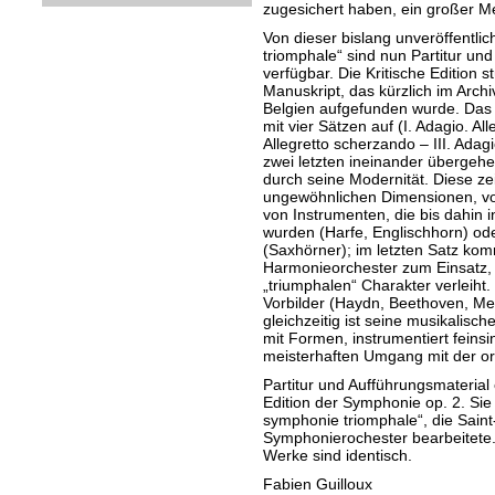
zugesichert haben, ein großer Me
Von dieser bislang unveröffentl
triomphale“ sind nun Partitur und
verfügbar. Die Kritische Edition st
Manuskript, das kürzlich im Arch
Belgien aufgefunden wurde. Das 
mit vier Sätzen auf (I. Adagio. Al
Allegretto scherzando – III. Adag
zwei letzten ineinander übergehe
durch seine Modernität. Diese zeig
ungewöhnlichen Dimensionen, vo
von Instrumenten, die bis dahin 
wurden (Harfe, Englischhorn) o
(Saxhörner); im letzten Satz kom
Harmonieorchester zum Einsatz,
„triumphalen“ Charakter verleiht
Vorbilder (Haydn, Beethoven, Me
gleichzeitig ist seine musikalische
mit Formen, instrumentiert feinsin
meisterhaften Umgang mit der o
Partitur und Aufführungsmaterial
Edition der Symphonie op. 2. Sie
symphonie triomphale“, die Saint
Symphonierochester bearbeitete. 
Werke sind identisch.
Fabien Guilloux