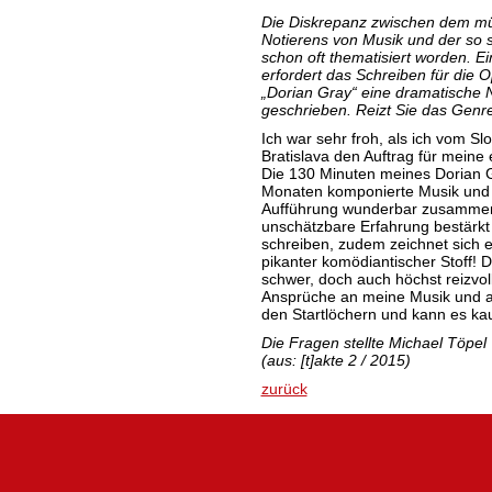
Die Diskrepanz zwischen dem m
Notierens von Musik und der so s
schon oft thematisiert worden. 
erfordert das Schreiben für die 
„Dorian Gray“ eine dramatische 
geschrieben. Reizt Sie das Gen
Ich war sehr froh, als ich vom S
Bratislava den Auftrag für meine 
Die 130 Minuten meines Dorian G
Monaten komponierte Musik und 
Aufführung wunderbar zusamme
unschätzbare Erfahrung bestärkt
schreiben, zudem zeichnet sich e
pikanter komödiantischer Stoff! D
schwer, doch auch höchst reizvol
Ansprüche an meine Musik und an
den Startlöchern und kann es k
Die Fragen stellte Michael Töpel
(aus: [t]akte 2 / 2015)
zurück