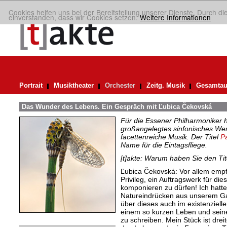
Cookies helfen uns bei der Bereitstellung unserer Dienste. Durch di
einverstanden, dass wir Cookies setzen.
Weitere Informationen
Portrait
Musiktheater
Orchester
Zeitg. Musik
Gesamtau
Das Wunder des Lebens. Ein Gespräch mit Ľubica Čekovská
Für die Essener Philharmoniker 
großangelegtes sinfonisches Wer
facettenreiche Musik. Der Titel
Pa
Name für die Eintagsfliege.
[t]akte: Warum haben Sie den Ti
Ľubica Čekovská: Vor allem empf
Privileg, ein Auftragswerk für d
komponieren zu dürfen! Ich hatte 
Natureindrücken aus unserem Ga
über dieses auch im existenzielle
einem so kurzen Leben und sein
zu schreiben. Mein Stück ist drei