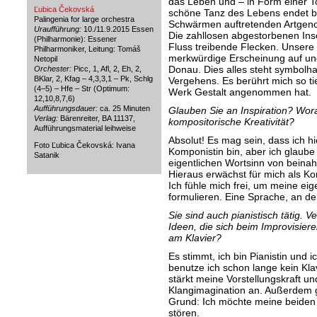
das Leben und – in Form einer T
Ľubica Čekovská
schöne Tanz des Lebens endet be
Palingenia for large orchestra
Schwärmen auftretenden Artgenos
Uraufführung:
10./11.9.2015 Essen
Die zahllosen abgestorbenen Ins
(Philharmonie): Essener
Fluss treibende Flecken. Unsere
Philharmoniker, Leitung: Tomáš
merkwürdige Erscheinung auf ung
Netopil
Donau. Dies alles steht symbolh
Orchester:
Picc, 1, Afl, 2, Eh, 2,
BKlar, 2, Kfag – 4,3,3,1 – Pk, Schlg
Vergehens. Es berührt mich so ti
(4–5) – Hfe – Str (Optimum:
Werk Gestalt angenommen hat.
12,10,8,7,6)
Aufführungsdauer:
ca. 25 Minuten
Glauben Sie an Inspiration? Wora
Verlag:
Bärenreiter, BA 11137,
kompositorische Kreativität?
Aufführungsmaterial leihweise
Absolut! Es mag sein, dass ich hi
Foto Ľubica Čekovská: Ivana
Komponistin bin, aber ich glaube 
Satanik
eigentlichen Wortsinn von beina
Hieraus erwächst für mich als K
Ich fühle mich frei, um meine ei
formulieren. Eine Sprache, an de
Sie sind auch pianistisch tätig. 
Ideen, die sich beim Improvisie
am Klavier?
Es stimmt, ich bin Pianistin und i
benutze ich schon lange kein Kl
stärkt meine Vorstellungskraft u
Klangimagination an. Außerdem g
Grund: Ich möchte meine beiden 
stören.