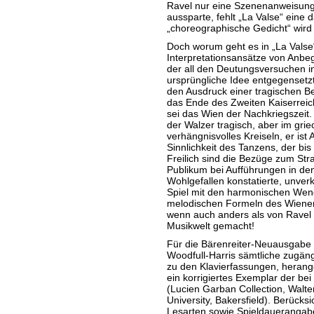
Ravel nur eine Szenenanweisung 
aussparte, fehlt „La Valse“ eine 
„choreographische Gedicht“ wird
Doch worum geht es in „La Valse
Interpretationsansätze von Anbeg
der all den Deutungsversuchen in
ursprüngliche Idee entgegensetz
den Ausdruck einer tragischen Be
das Ende des Zweiten Kaiserreic
sei das Wien der Nachkriegszeit. D
der Walzer tragisch, aber im grie
verhängnisvolles Kreiseln, er is
Sinnlichkeit des Tanzens, der bis
Freilich sind die Bezüge zum Str
Publikum bei Aufführungen in de
Wohlgefallen konstatierte, unverk
Spiel mit den harmonischen Wen
melodischen Formeln des Wiener 
wenn auch anders als von Ravel i
Musikwelt gemacht!
Für die Bärenreiter-Neuausgabe
Woodfull-Harris sämtliche zugäng
zu den Klavierfassungen, herange
ein korrigiertes Exemplar der b
(Lucien Garban Collection, Walter 
University, Bakersfield). Berücks
Lesarten sowie Spieldauerangab