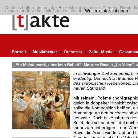
Cookies helfen uns bei der Bereitstellung unserer Dienste. Durch di
einverstanden, dass wir Cookies setzen.
Weitere Informationen
Portrait
Musiktheater
Orchester
Zeitg. Musik
Gesamtau
„Ein Meisterwerk, aber kein Ballett“. Maurice Ravels „La Valse“ n
In schwieriger Zeit komponiert, 
eindeutig: Dennoch ist Maurice R
des sinfonischen Repertoires. Di
neuen Standard.
Mit seinem „Poème chorégraphiq
gleich in doppelter Hinsicht zwis
sollte die Komposition heißen, al
Hommage an den hochgeschätzte
befasste. Doch bei Ausbruch des 
Sujet, das schon dem Titel nach 
mehr zu rechtfertigen – das Werk
Ravel die Arbeit wieder auf und 
Namen: „es wird jetzt ,La Valse‘ 