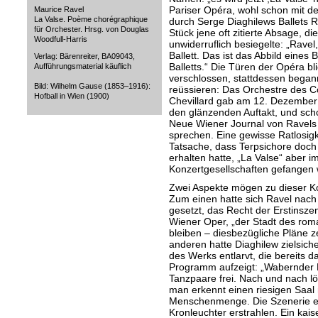
Pariser Opéra, wohl schon mit 
Maurice Ravel
La Valse. Poème chorégraphique
durch Serge Diaghilews Ballets R
für Orchester. Hrsg. von Douglas
Stück jene oft zitierte Absage, d
Woodfull-Harris
unwiderruflich besiegelte: „Ravel,
Ballett. Das ist das Abbild eines
Verlag: Bärenreiter, BA09043,
Balletts.“ Die Türen der Opéra b
Aufführungsmaterial käuflich
verschlossen, stattdessen begann
Bild: Wilhelm Gause (1853–1916):
reüssieren: Das Orchestre des C
Hofball in Wien (1900)
Chevillard gab am 12. Dezember 
den glänzenden Auftakt, und sch
Neue Wiener Journal von Ravels 
sprechen. Eine gewisse Ratlosigk
Tatsache, dass Terpsichore doch
erhalten hatte, „La Valse“ aber i
Konzertgesellschaften gefangen 
Zwei Aspekte mögen zu dieser Ko
Zum einen hatte sich Ravel nach
gesetzt, das Recht der Erstinsz
Wiener Oper, „der Stadt des rom
bleiben – diesbezügliche Pläne z
anderen hatte Diaghilew zielsiche
des Werks entlarvt, die bereits da
Programm aufzeigt: „Wabernder Ne
Tanzpaare frei. Nach und nach l
man erkennt einen riesigen Saal 
Menschenmenge. Die Szenerie erhe
Kronleuchter erstrahlen. Ein kai