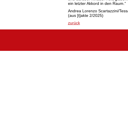
ein letzter Akkord in den Raum
Andrea Lorenzo Scartazzini/Tess
(aus [t]akte 2/2025)
zurück