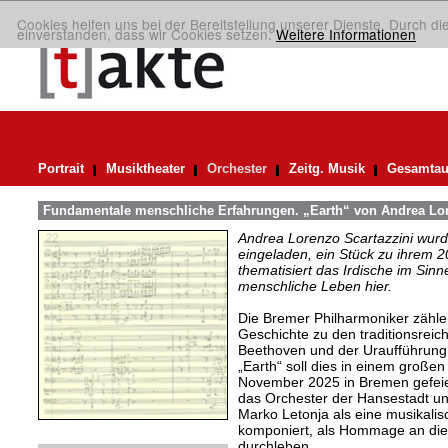
Cookies helfen uns bei der Bereitstellung unserer Dienste. Durch di
einverstanden, dass wir Cookies setzen.
Weitere Informationen
Portrait
Musiktheater
Orchester
Zeitg. Musik
Gesamtau
Fundamentale menschliche Erfahrungen. „Earth“ von Andrea Lor
Andrea Lorenzo Scartazzini wur
eingeladen, ein Stück zu ihrem 2
thematisiert das Irdische im Sin
menschliche Leben hier.
Die Bremer Philharmoniker zählen
Geschichte zu den traditionsreic
Beethoven und der Uraufführung
„Earth“ soll dies in einem große
November 2025 in Bremen gefeie
das Orchester der Hansestadt un
Marko Letonja als eine musikali
komponiert, als Hommage an die 
durchleben.