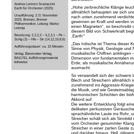
Andrea Lorenzo Scartazzini
„Hohe zerbrechliche Klänge leuc
Earth für Orchester (2025)
allmählich behaupten sie sich un
Uraufführung: 2./3. November
nach unten zunehmend verdichtet.
2025, Bremen, Bremer
gewinnen an Kraft und werden vo
Philharmoniker, Leitung: Marko
einen Magneten“, so beschreibt 
Letonja
diesem Bild von Schwerkraft beg
Besetzung: 2,2,2,2 – 4,2,3,1 – Pk –
,Earth‘“
Schlg (3) – Hfe – Str (14,12,10,8,6)
„Das Irdische ist Thema dieser Ko
Aufführungsdauer: ca. 15 Minuten
Sinne von Physik, Geologie und N
musikalische Chiffren anklingen –
Verlag: Bärenreiter-Verlag,
Dimension von fundamentalen me
BA11761, Aufführungsmaterial
leihweise
Erde; als musikalische Annäheru
ausmacht.
So verwandelt sich der schwere 
Blech und Streichern allmählich in
zunehmend ins Aggressiv-Krieger
die Musik, und wie Gesteinsabla
harmonischen Schichten der bish
Akkord auf.
Die weitere Entwicklung folgt ei
delikaten perkussiven Geräuschen
sprachähnliche Laute ins Rohr, 
Streicher schält sich als Sinnbi
vom Orchester gesummter Klang. 
Streicher in einer zarten Geste 
und darüber hinaus. Hell, gläsern