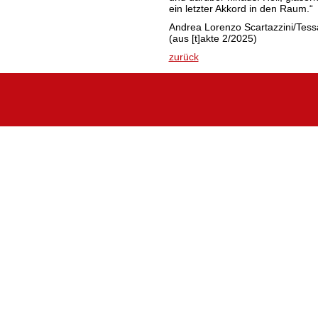
ein letzter Akkord in den Raum
Andrea Lorenzo Scartazzini/Tess
(aus [t]akte 2/2025)
zurück