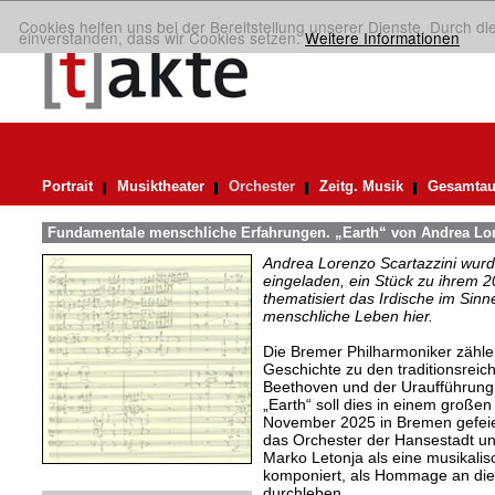
Cookies helfen uns bei der Bereitstellung unserer Dienste. Durch di
einverstanden, dass wir Cookies setzen.
Weitere Informationen
Portrait
Musiktheater
Orchester
Zeitg. Musik
Gesamtau
Fundamentale menschliche Erfahrungen. „Earth“ von Andrea Lor
Andrea Lorenzo Scartazzini wur
eingeladen, ein Stück zu ihrem 2
thematisiert das Irdische im Sin
menschliche Leben hier.
Die Bremer Philharmoniker zählen
Geschichte zu den traditionsreic
Beethoven und der Uraufführung
„Earth“ soll dies in einem große
November 2025 in Bremen gefeie
das Orchester der Hansestadt un
Marko Letonja als eine musikali
komponiert, als Hommage an die 
durchleben.