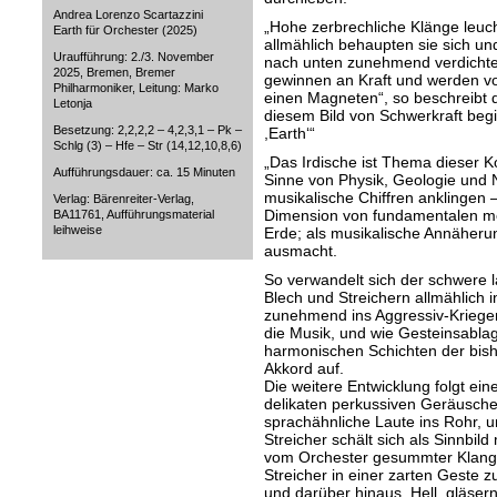
Andrea Lorenzo Scartazzini
„Hohe zerbrechliche Klänge leuc
Earth für Orchester (2025)
allmählich behaupten sie sich un
Uraufführung: 2./3. November
nach unten zunehmend verdichtet.
2025, Bremen, Bremer
gewinnen an Kraft und werden vo
Philharmoniker, Leitung: Marko
einen Magneten“, so beschreibt 
Letonja
diesem Bild von Schwerkraft beg
Besetzung: 2,2,2,2 – 4,2,3,1 – Pk –
,Earth‘“
Schlg (3) – Hfe – Str (14,12,10,8,6)
„Das Irdische ist Thema dieser Ko
Aufführungsdauer: ca. 15 Minuten
Sinne von Physik, Geologie und N
musikalische Chiffren anklingen –
Verlag: Bärenreiter-Verlag,
Dimension von fundamentalen me
BA11761, Aufführungsmaterial
leihweise
Erde; als musikalische Annäheru
ausmacht.
So verwandelt sich der schwere 
Blech und Streichern allmählich in
zunehmend ins Aggressiv-Krieger
die Musik, und wie Gesteinsabla
harmonischen Schichten der bish
Akkord auf.
Die weitere Entwicklung folgt ei
delikaten perkussiven Geräuschen
sprachähnliche Laute ins Rohr, 
Streicher schält sich als Sinnbi
vom Orchester gesummter Klang. 
Streicher in einer zarten Geste 
und darüber hinaus. Hell, gläsern