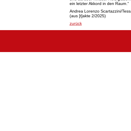
ein letzter Akkord in den Raum
Andrea Lorenzo Scartazzini/Tess
(aus [t]akte 2/2025)
zurück