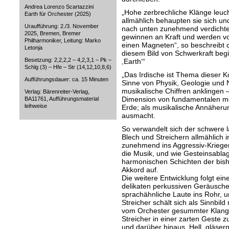
Andrea Lorenzo Scartazzini
„Hohe zerbrechliche Klänge leuc
Earth für Orchester (2025)
allmählich behaupten sie sich un
Uraufführung: 2./3. November
nach unten zunehmend verdichtet.
2025, Bremen, Bremer
gewinnen an Kraft und werden vo
Philharmoniker, Leitung: Marko
einen Magneten“, so beschreibt 
Letonja
diesem Bild von Schwerkraft beg
Besetzung: 2,2,2,2 – 4,2,3,1 – Pk –
,Earth‘“
Schlg (3) – Hfe – Str (14,12,10,8,6)
„Das Irdische ist Thema dieser Ko
Aufführungsdauer: ca. 15 Minuten
Sinne von Physik, Geologie und N
musikalische Chiffren anklingen –
Verlag: Bärenreiter-Verlag,
Dimension von fundamentalen me
BA11761, Aufführungsmaterial
leihweise
Erde; als musikalische Annäheru
ausmacht.
So verwandelt sich der schwere 
Blech und Streichern allmählich in
zunehmend ins Aggressiv-Krieger
die Musik, und wie Gesteinsabla
harmonischen Schichten der bish
Akkord auf.
Die weitere Entwicklung folgt ei
delikaten perkussiven Geräuschen
sprachähnliche Laute ins Rohr, 
Streicher schält sich als Sinnbi
vom Orchester gesummter Klang. 
Streicher in einer zarten Geste 
und darüber hinaus. Hell, gläsern