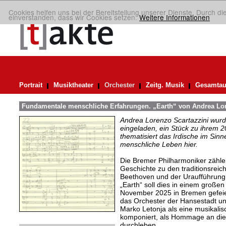
Cookies helfen uns bei der Bereitstellung unserer Dienste. Durch di
einverstanden, dass wir Cookies setzen.
Weitere Informationen
Portrait
Musiktheater
Orchester
Zeitg. Musik
Gesamtau
Fundamentale menschliche Erfahrungen. „Earth“ von Andrea Lor
Andrea Lorenzo Scartazzini wur
eingeladen, ein Stück zu ihrem 2
thematisiert das Irdische im Sin
menschliche Leben hier.
Die Bremer Philharmoniker zählen
Geschichte zu den traditionsreic
Beethoven und der Uraufführung
„Earth“ soll dies in einem große
November 2025 in Bremen gefeie
das Orchester der Hansestadt un
Marko Letonja als eine musikali
komponiert, als Hommage an die 
durchleben.