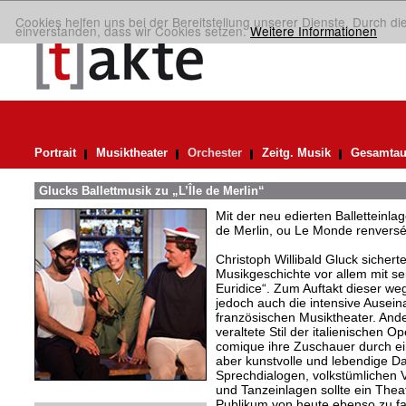
Cookies helfen uns bei der Bereitstellung unserer Dienste. Durch di
einverstanden, dass wir Cookies setzen.
Weitere Informationen
Portrait
Musiktheater
Orchester
Zeitg. Musik
Gesamtau
Glucks Ballettmusik zu „L’Île de Merlin“
Mit der neu edierten Balletteinla
de Merlin, ou Le Monde renversé“
Christoph Willibald Gluck sicherte
Musikgeschichte vor allem mit s
Euridice“. Zum Auftakt dieser w
jedoch auch die intensive Ausei
französischen Musiktheater. Ande
veraltete Stil der italienischen O
comique ihre Zuschauer durch ei
aber kunstvolle und lebendige Da
Sprechdialogen, volkstümlichen V
und Tanzeinlagen sollte ein The
Publikum von heute ebenso zu fa