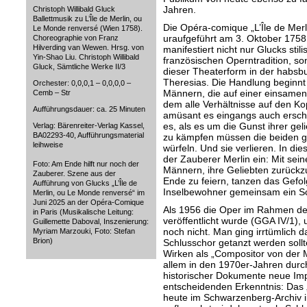
Jahren.
Christoph Willibald Gluck
Ballettmusik zu L’Île de Merlin, ou
Die Opéra-comique „L’Île de Mer
Le Monde renversé (Wien 1758).
uraufgeführt am 3. Oktober 1758
Choreographie von Franz
Hilverding van Wewen. Hrsg. von
manifestiert nicht nur Glucks sti
Yin-Shao Liu. Christoph Willibald
französischen Operntradition, so
Gluck, Sämtliche Werke II/3
dieser Theaterform in der habsbu
Theresias. Die Handlung beginnt 
Orchester: 0,0,0,1 – 0,0,0,0 –
Männern, die auf einer einsamen 
Cemb – Str
dem alle Verhältnisse auf den Ko
Aufführungsdauer: ca. 25 Minuten
amüsant es eingangs auch erschei
es, als es um die Gunst ihrer gel
Verlag: Bärenreiter-Verlag Kassel,
BA02293-40, Aufführungsmaterial
zu kämpfen müssen die beiden g
leihweise
würfeln. Und sie verlieren. In d
der Zauberer Merlin ein: Mit sein
Foto: Am Ende hilft nur noch der
Männern, ihre Geliebten zurückz
Zauberer. Szene aus der
Ende zu feiern, tanzen das Gefo
Aufführung von Glucks „L’Île de
Inselbewohner gemeinsam ein Sch
Merlin, ou Le Monde renversé“ im
Juni 2025 an der Opéra-Comique
Als 1956 die Oper im Rahmen d
in Paris (Musikalische Leitung:
veröffentlicht wurde (GGA IV/1), 
Guillemette Daboval, Inszenierung:
noch nicht. Man ging irrtümlich d
Myriam Marzouki, Foto: Stefan
Brion)
Schlusschor getanzt werden sollt
Wirken als „Compositor von der M
allem in den 1970er-Jahren dur
historischer Dokumente neue Impu
entscheidenden Erkenntnis: Das 
heute im Schwarzenberg-Archiv 