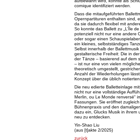
aufbewahrt wird, konnte als Schl
comique identifiziert werden.
Dass die mitaufgeführten Ballett
Opernpartituren enthalten sind, 
da sie dadurch flexibel mit ande
So konnte das Ballett zu „L’Île d
potenziell nicht nur eine ander
oder sogar einen Schauspielaben
ein kleines, selbstständiges Tan
Selbst innerhalb der Ballettmusik 
gestalterische Freiheit: Die in de
der Tänze – basierend auf dem s
– ist nur eine von vielen möglic
theoretisch umgestellt, gestrich
Anzahl der Wiederholungen lässt
Konzept über die üblich notierten
Die neu edierte Balletteinlage mit
nicht nur eine vollständige Auffü
Merlin, ou Le Monde renversé“ in
Fassungen. Sie eröffnet zugleich
Bühnenpraxis und den damaligen T
dazu ein, Glucks Musik in ihrem 
neu zu entdecken.
Yin-Shao Liu
(aus [t]akte 2/2025)
zurück