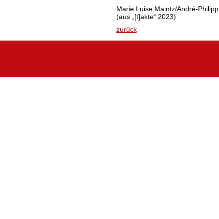
Marie Luise Maintz/André-Philip
(aus „[t]akte“ 2023)
zurück