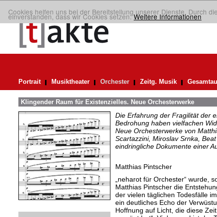
Cookies helfen uns bei der Bereitstellung unserer Dienste. Durch di
einverstanden, dass wir Cookies setzen.
Weitere Informationen
Portrait
Musiktheater
Orchester
Zeitg. Musik
Gesamtau
Klingender Raum für Existenzielles. Neue Orchesterwerke
Die Erfahrung der Fragilität der 
Bedrohung haben vielfachen Wide
Neue Orchesterwerke von Matthi
Scartazzini, Miroslav Srnka, Beat
eindringliche Dokumente einer A
Matthias Pintscher
„neharot für Orchester“ wurde, s
Matthias Pintscher die Entstehun
der vielen täglichen Todesfälle i
ein deutliches Echo der Verwüst
Hoffnung auf Licht, die diese Ze