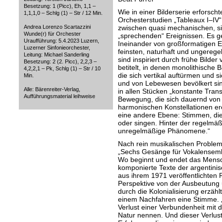
Besetzung: 1 (Picc), Eh, 1,1 –
Wie in einer Bilderserie erforscht
1,1,1,0 – Schlg (1) – Str / 12 Min.
Orchesterstudien „Tableaux I–IV“
Andrea Lorenzo Scartazzini
zwischen quasi mechanischen, si
Wunde(r) für Orchester
„sprechenden“ Ereignissen. Es g
Uraufführung: 5.4.2023 Luzern,
Ineinander von großformatigen E
Luzerner Sinfonieorchester,
feinsten, naturhaft und ungerege
Leitung: Michael Sanderling
sind inspiriert durch frühe Bilde
Besetzung: 2 (2. Picc), 2,2,3 –
betitelt, in denen monolithisch
4,2,2,1 – Pk, Schlg (1) – Str / 10
die sich vertikal auftürmen und si
Min.
und von Lebewesen bevölkert sind
Alle: Bärenreiter-Verlag,
in allen Stücken „konstante Tran
Aufführungsmaterial leihweise
Bewegung, die sich dauernd von
harmonischen Konstellationen ere
eine andere Ebene: Stimmen, die 
oder singen. Hinter der regelmäßi
unregelmäßige Phänomene.“
Nach rein musikalischen Problems
„Sechs Gesänge für Vokalensemb
Wo beginnt und endet das Mensch
komponierte Texte der argentinisc
aus ihrem 1971 veröffentlichten 
Perspektive von der Ausbeutung 
durch die Kolonialisierung erzählt.
einem Nachfahren eine Stimme. 
Verlust einer Verbundenheit mit 
Natur nennen. Und dieser Verlust