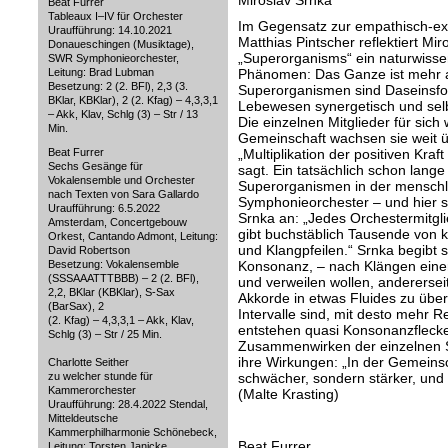
Miroslav Srnka
Beat Furrer
Tableaux I–IV für Orchester
Im Gegensatz zur empathisch-e
Uraufführung: 14.10.2021
Matthias Pintscher reflektiert Mi
Donaueschingen (Musiktage),
„Superorganisms“ ein naturwissen
SWR Symphonieorchester,
Leitung: Brad Lubman
Phänomen: Das Ganze ist mehr a
Besetzung: 2 (2. BFl), 2,3 (3.
Superorganismen sind Daseinsfor
BKlar, KBKlar), 2 (2. Kfag) – 4,3,3,1
Lebewesen synergetisch und sel
– Akk, Klav, Schlg (3) – Str / 13
Die einzelnen Mitglieder für sich
Min.
Gemeinschaft wachsen sie weit ü
Beat Furrer
„Multiplikation der positiven Kraf
Sechs Gesänge für
sagt. Ein tatsächlich schon lange 
Vokalensemble und Orchester
Superorganismen in der menschli
nach Texten von Sara Gallardo
Symphonieorchester – und hier s
Uraufführung: 6.5.2022
Srnka an: „Jedes Orchestermitgli
Amsterdam, Concertgebouw
gibt buchstäblich Tausende von k
Orkest, Cantando Admont, Leitung:
und Klangpfeilen.“ Srnka begibt 
David Robertson
Besetzung: Vokalensemble
Konsonanz, – nach Klängen einers
(SSSAAATTTBBB) – 2 (2. BFl),
und verweilen wollen, anderersei
2,2, BKlar (KBKlar), S-Sax
Akkorde in etwas Fluides zu über
(BarSax), 2
Intervalle sind, mit desto mehr R
(2. Kfag) – 4,3,3,1 – Akk, Klav,
entstehen quasi Konsonanzfleck
Schlg (3) – Str / 25 Min.
Zusammenwirken der einzelnen S
ihre Wirkungen: „In der Gemeinsc
Charlotte Seither
zu welcher stunde für
schwächer, sondern stärker, und d
Kammerorchester
(Malte Krasting)
Uraufführung: 28.4.2022 Stendal,
Mitteldeutsche
Kammerphilharmonie Schönebeck,
Beat Furrer
Leitung: Torsten Janicke