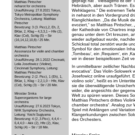
geprägt hat“. Vielsagend ist der T
Matthias Pintscher
Hebräisch, aber auch Tränen. Es
neharot for orchestra
Wehklagens.“ Die extremen Tiefe
Uraufführung: 27.8.2021 Tokyo,
Tokyo Metropolitan Symphony
in neharot in den Vordergrund dr
Orchestra, Leitung: Matthias
Klanglichkeiten. „Da die Musik d
Pintscher
evoziert,“ so Matthias Pintscher,
Besetzung: 3 (3. Picc),2, Eh, 2,
der Kathedrale von Chartres insp
BKlar, 2, Kfag – 4,3,3,1 – Hfe (2),
genau unter dem Ort kreuzen, a
Klav (Cel), Schlg (5) – Str
wieder aufgebaut wurde, nachde
(16,14,12,10,8) / 25 Min.
Schicksal total zerstört wurde und
Matthias Pintscher
Symbol für den emotionalen Inhal
Assonanza for violin and chamber
‚Tombeau‘, ein ‚Requiem‘, ein ‚Ka
orchestra
wir in dieser beispiellosen Zeit v
Uraufführung: 28.1.2022 Cincinatti,
Leila Josefowicz (Violine),
In unmittelbarer zeitlicher Nachba
Cincinnati Symphony, Leitung:
evocativa“. Das Violin-Solowerk
Matthias Pintscher
Josefowicz online uraufgeführt. 
Besetzung: 2 (2. Picc), 1 (Eh), 1,
violino solo“, heißt es im Unterti
BKlar, 1, Kfag – 2,2,1,0 – Hfe, Klav
(Cel), Schlg (3) – Str / 20 Min.
sie die überwältigende Unsicher
wider, die angesichts der gegenwä
Miroslav Srnka
Welt zu spüren waren. Dieses So
Superorganisms for large
Matthias Pintschers drittes Violi
orchestra
chamber orchestra“. Analog zur 
Uraufführung: 27.6.2023 Tokyo,
Spiel mit Anklängen und Variatio
NHK Symphony Orchestra,
Klangerkundungen zwischen Sol
Leitung: Yoichi Sugiyama
Besetzung: 4 (2.,3.Picc), 4,4,4 –
des Orchesters.
6,4,4,0 – Akk (2), Hfe (2), Klav,
Schlg (4) – Str / 18 Min.