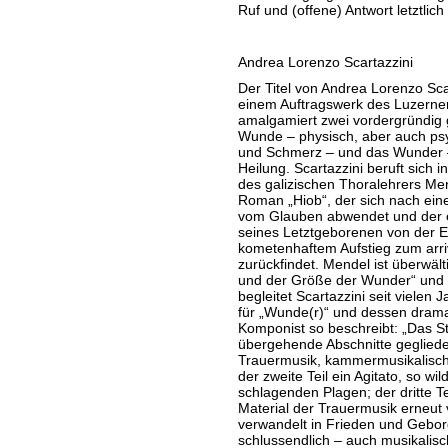
Ruf und (offene) Antwort letztlic
Andrea Lorenzo Scartazzini
Der Titel von Andrea Lorenzo Sca
einem Auftragswerk des Luzerner 
amalgamiert zwei vordergründig 
Wunde – physisch, aber auch psy
und Schmerz – und das Wunder –
Heilung. Scartazzini beruft sich 
des galizischen Thoralehrers Me
Roman „Hiob“, der sich nach eine
vom Glauben abwendet und der e
seines Letztgeborenen von der E
kometenhaftem Aufstieg zum arriv
zurückfindet. Mendel ist überwäl
und der Größe der Wunder“ und st
begleitet Scartazzini seit vielen 
für „Wunde(r)“ und dessen drama
Komponist so beschreibt: „Das Stü
übergehende Abschnitte gegliedert
Trauermusik, kammermusikalisch, 
der zweite Teil ein Agitato, so wi
schlagenden Plagen; der dritte Tei
Material der Trauermusik erneut
verwandelt in Frieden und Gebo
schlussendlich – auch musikalis