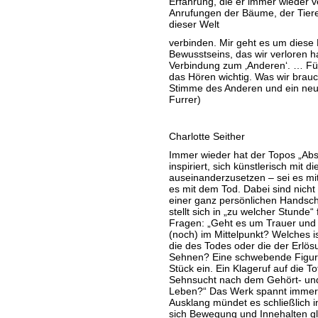
Erfahrung, die er immer wieder ve
Anrufungen der Bäume, der Tiere 
dieser Welt
verbinden. Mir geht es um diese
Bewusstseins, das wir verloren 
Verbindung zum ‚Anderen‘. … Für
das Hören wichtig. Was wir brauch
Stimme des Anderen und ein neue
Furrer)
Charlotte Seither
Immer wieder hat der Topos „A
inspiriert, sich künstlerisch mit d
auseinanderzusetzen – sei es mit
es mit dem Tod. Dabei sind nicht
einer ganz persönlichen Handschri
stellt sich in „zu welcher Stunde
Fragen: „Geht es um Trauer und 
(noch) im Mittelpunkt? Welches is
die des Todes oder die der Erlös
Sehnen? Eine schwebende Figur i
Stück ein. Ein Klageruf auf die T
Sehnsucht nach dem Gehört- un
Leben?“ Das Werk spannt immer 
Ausklang mündet es schließlich i
sich Bewegung und Innehalten g