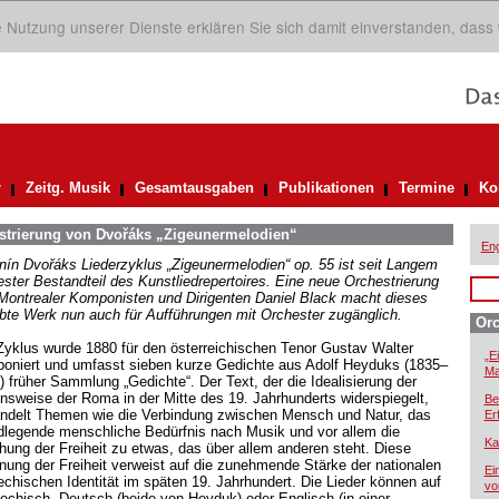
ie Nutzung unserer Dienste erklären Sie sich damit einverstanden, dass
r
Zeitg. Musik
Gesamtausgaben
Publikationen
Termine
Ko
estrierung von Dvořáks „Zigeunermelodien“
Eng
nín Dvořáks Liederzyklus „Zigeunermelodien“ op. 55 ist seit Langem
fester Bestandteil des Kunstliedrepertoires. Eine neue Orchestrierung
Montrealer Komponisten und Dirigenten Daniel Black macht dieses
ebte Werk nun auch für Aufführungen mit Orchester zugänglich.
Orc
Zyklus wurde 1880 für den österreichischen Tenor Gustav Walter
„E
oniert und umfasst sieben kurze Gedichte aus Adolf Heyduks (1835–
Ma
) früher Sammlung „Gedichte“. Der Text, der die Idealisierung der
nsweise der Roma in der Mitte des 19. Jahrhunderts widerspiegelt,
Be
ndelt Themen wie die Verbindung zwischen Mensch und Natur, das
Er
dlegende menschliche Bedürfnis nach Musik und vor allem die
Ka
hung der Freiheit zu etwas, das über allem anderen steht. Diese
nung der Freiheit verweist auf die zunehmende Stärke der nationalen
Ei
echischen Identität im späten 19. Jahrhundert. Die Lieder können auf
vo
echisch, Deutsch (beide von Heyduk) oder Englisch (in einer