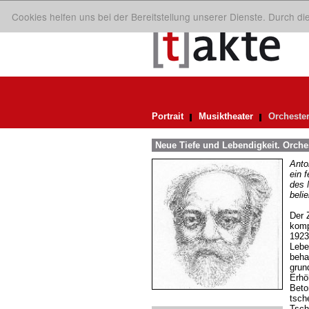
Cookies helfen uns bei der Bereitstellung unserer Dienste. Durch d
Portrait
Musiktheater
Orcheste
Neue Tiefe und Lebendigkeit. Orch
Anto
ein 
des 
beli
Der 
komp
1923
Lebe
beha
grun
Erhö
Beto
tsch
Tsch