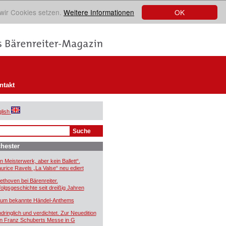
OK
 wir Cookies setzen.
Weitere Informationen
ntakt
lish
hester
in Meisterwerk, aber kein Ballett“.
urice Ravels „La Valse“ neu ediert
ethoven bei Bärenreiter.
folgsgeschichte seit dreißig Jahren
um bekannte Händel-Anthems
ndringlich und verdichtet. Zur Neuedition
n Franz Schuberts Messe in G