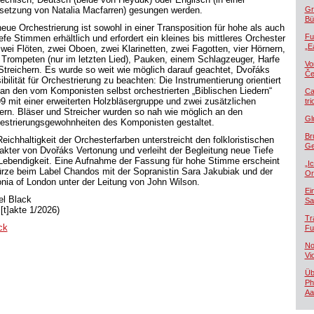
setzung von Natalia Macfarren) gesungen werden.
Gr
Bü
neue Orchestrierung ist sowohl in einer Transposition für hohe als auch
Fu
iefe Stimmen erhältlich und erfordert ein kleines bis mittleres Orchester
„E
zwei Flöten, zwei Oboen, zwei Klarinetten, zwei Fagotten, vier Hörnern,
 Trompeten (nur im letzten Lied), Pauken, einem Schlagzeuger, Harfe
Vo
Streichern. Es wurde so weit wie möglich darauf geachtet, Dvořáks
Če
bilität für Orchestrierung zu beachten: Die Instrumentierung orientiert
 an den vom Komponisten selbst orchestrierten „Biblischen Liedern“
Ca
99 mit einer erweiterten Holzbläsergruppe und zwei zusätzlichen
tr
ern. Bläser und Streicher wurden so nah wie möglich an den
Gl
estrierungsgewohnheiten des Komponisten gestaltet.
Br
eichhaltigkeit der Orchesterfarben unterstreicht den folkloristischen
Ge
akter von Dvořáks Vertonung und verleiht der Begleitung neue Tiefe
Lebendigkeit. Eine Aufnahme der Fassung für hohe Stimme erscheint
„I
ürze beim Label Chandos mit der Sopranistin Sara Jakubiak und der
Or
onia of London unter der Leitung von John Wilson.
Ei
el Black
Sa
[t]akte 1/2026)
Tr
ck
Fu
No
Vi
Üb
Ph
Aa