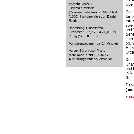
Antonín Dvořák
Über
Cigánské melodie
Die 
(Zigeunermelodien) op. 55, B 104
für t
(1880), instrumentiert von Daniel
mit 
Black
zwei
Besetzung: Solostimme,
und 
Orchester: 2,2,2,2 – 4,2,0,0 – Pk,
Sensi
Schlg (1) – Hfe – Str
sich
op. 
Aufführungsdauer: ca. 14 Minuten
Hörn
Verlag: Bärenreiter Praha,
Orch
BPR00888-72/BPR00889-72,
Aufführungsmaterial leihweise
Die R
Char
und 
in K
Sinf
Dani
(aus 
zurü