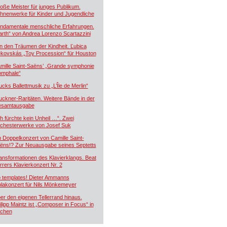
oße Meister für junges Publikum.
hnenwerke für Kinder und Jugendliche
ndamentale menschliche Erfahrungen.
arth“ von Andrea Lorenzo Scartazzini
n den Träumen der Kindheit. Ľubica
kovskás „Toy Procession“ für Houston
mille Saint-Saëns’ „Grande symphonie
iomphale“
ucks Ballettmusik zu „L’Île de Merlin“
uckner-Raritäten. Weitere Bände in der
samtausgabe
ch fürchte kein Unheil …“. Zwei
chesterwerke von Josef Suk
n Doppelkonzert von Camille Saint-
ëns!? Zur Neuausgabe seines Septetts
ansformationen des Klavierklangs. Beat
rrers Klavierkonzert Nr. 2
 templates! Dieter Ammanns
olakonzert für Nils Mönkemeyer
er den eigenen Tellerrand hinaus.
ilipp Maintz ist „Composer in Focus“ in
chen