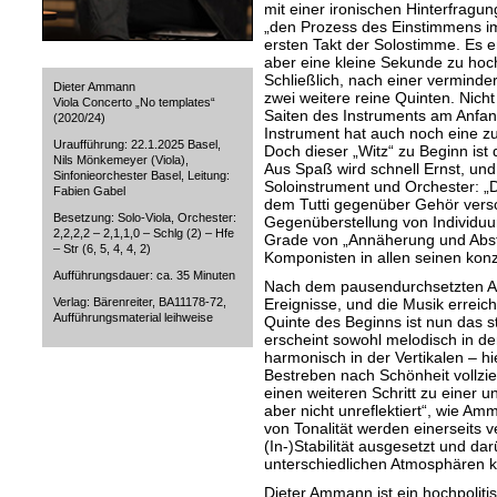
mit einer ironischen Hinterfragun
„den Prozess des Einstimmens imi
ersten Takt der Solostimme. Es er
aber eine kleine Sekunde zu hoch
Schließlich, nach einer verminde
Dieter Ammann
zwei weitere reine Quinten. Nicht
Viola Concerto „No templates“
Saiten des Instruments am Anfan
(2020/24)
Instrument hat auch noch eine zus
Uraufführung: 22.1.2025 Basel,
Doch dieser „Witz“ zu Beginn ist
Nils Mönkemeyer (Viola),
Aus Spaß wird schnell Ernst, und
Sinfonieorchester Basel, Leitung:
Soloinstrument und Orchester: „D
Fabien Gabel
dem Tutti gegenüber Gehör vers
Besetzung: Solo-Viola, Orchester:
Gegenüberstellung von Individuu
2,2,2,2 – 2,1,1,0 – Schlg (2) – Hfe
Grade von „Annäherung und Absto
– Str (6, 5, 4, 4, 2)
Komponisten in allen seinen kon
Aufführungsdauer: ca. 35 Minuten
Nach dem pausendurchsetzten Anf
Verlag: Bärenreiter, BA11178-72,
Ereignisse, und die Musik erreic
Aufführungsmaterial leihweise
Quinte des Beginns ist nun das str
erscheint sowohl melodisch in de
harmonisch in der Vertikalen – hi
Bestreben nach Schönheit vollzi
einen weiteren Schritt zu einer unv
aber nicht unreflektiert“, wie A
von Tonalität werden einerseits
(In-)Stabilität ausgesetzt und dar
unterschiedlichen Atmosphären ko
Dieter Ammann ist ein hochpoliti