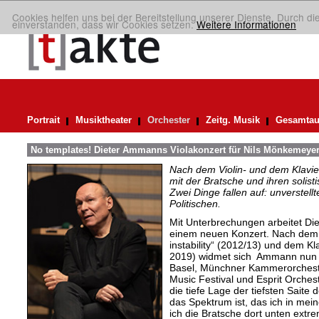
Cookies helfen uns bei der Bereitstellung unserer Dienste. Durch di
einverstanden, dass wir Cookies setzen.
Weitere Informationen
Portrait
Musiktheater
Orchester
Zeitg. Musik
Gesamtau
No templates! Dieter Ammanns Violakonzert für Nils Mönkemeye
Nach dem Violin- und dem Klavie
mit der Bratsche und ihren solist
Zwei Dinge fallen auf: unverstellt
Politischen.
Mit Unterbrechungen arbeitet Di
einem neuen Konzert. Nach dem 
instability“ (2012/13) und dem K
2019) widmet sich Ammann nun i
Basel, Münchner Kammerorcheste
Music Festival und Esprit Orches
die tiefe Lage der tiefsten Saite d
das Spektrum ist, das ich in mei
ich die Bratsche dort unten extr