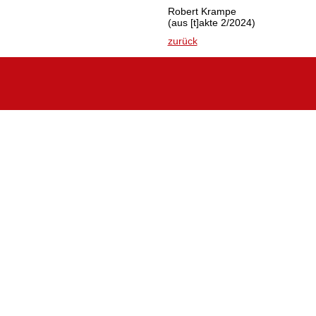
Robert Krampe
(aus [t]akte 2/2024)
zurück