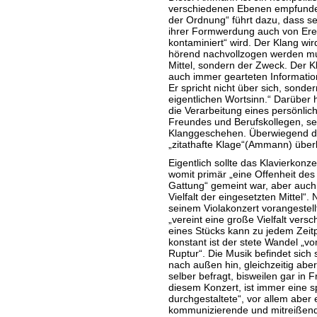
verschiedenen Ebenen empfunden
der Ordnung“ führt dazu, dass se
ihrer Formwerdung auch von Erei
kontaminiert“ wird. Der Klang wi
hörend nachvollzogen werden mus
Mittel, sondern der Zweck. Der Kl
auch immer gearteten Information
Er spricht nicht über sich, sondern
eigentlichen Wortsinn.“ Darüber 
die Verarbeitung eines persönlic
Freundes und Berufskollegen, se
Klanggeschehen. Überwiegend de
„zitathafte Klage“(Ammann) über
Eigentlich sollte das Klavierkonz
womit primär „eine Offenheit de
Gattung“ gemeint war, aber auch 
Vielfalt der eingesetzten Mittel“
seinem Violakonzert vorangestel
„vereint eine große Vielfalt versc
eines Stücks kann zu jedem Zeitp
konstant ist der stete Wandel „v
Ruptur“. Die Musik befindet sic
nach außen hin, gleichzeitig abe
selber befragt, bisweilen gar in F
diesem Konzert, ist immer eine 
durchgestaltete“, vor allem aber
kommunizierende und mitreißend