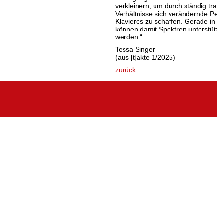
verkleinern, um durch ständig t
Verhältnisse sich verändernde P
Klavieres zu schaffen. Gerade in
können damit Spektren unterstützt
werden.“
Tessa Singer
(aus [t]akte 1/2025)
zurück