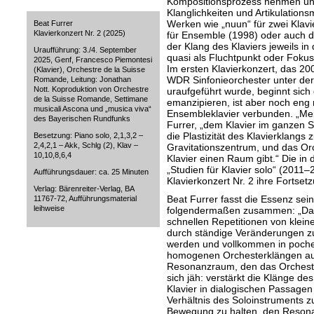
Kompositionsprozess nehmen und
Klanglichkeiten und Artikulations
Werken wie „nuun“ für zwei Klavie
Beat Furrer
Klavierkonzert Nr. 2 (2025)
für Ensemble (1998) oder auch de
der Klang des Klaviers jeweils in
Uraufführung: 3./4. September
quasi als Fluchtpunkt oder Foku
2025, Genf, Francesco Piemontesi
Im ersten Klavierkonzert, das 2
(Klavier), Orchestre de la Suisse
WDR Sinfonieorchester unter der
Romande, Leitung: Jonathan
Nott. Koproduktion von Orchestre
uraufgeführt wurde, beginnt sich
de la Suisse Romande, Settimane
emanzipieren, ist aber noch eng 
musicali Ascona und „musica viva“
Ensembleklavier verbunden. „Mei
des Bayerischen Rundfunks
Furrer, „dem Klavier im ganzen 
die Plastizität des Klavierklangs 
Besetzung: Piano solo, 2,1,3,2 –
2,4,2,1 – Akk, Schlg (2), Klav –
Gravitationszentrum, und das Orc
10,10,8,6,4
Klavier einen Raum gibt.“ Die in
„Studien für Klavier solo“ (2011–
Aufführungsdauer: ca. 25 Minuten
Klavierkonzert Nr. 2 ihre Fortset
Verlag: Bärenreiter-Verlag, BA
Beat Furrer fasst die Essenz sei
11767-72, Aufführungsmaterial
leihweise
folgendermaßen zusammen: „Das 
schnellen Repetitionen von klein
durch ständige Veränderungen z
werden und vollkommen in pochen
homogenen Orchesterklängen au
Resonanzraum, den das Orchester
sich jäh: verstärkt die Klänge des
Klavier in dialogischen Passagen
Verhältnis des Soloinstruments z
Bewegung zu halten, den Reson