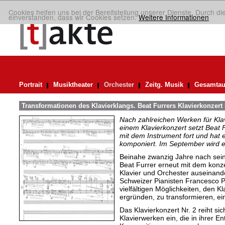
Cookies helfen uns bei der Bereitstellung unserer Dienste. Durch di
einverstanden, dass wir Cookies setzen.
Weitere Informationen
Portrait
Musiktheater
Orchester
Zeitg. Musik
Gesamtau
Transformationen des Klavierklangs. Beat Furrers Klavierkonzert 
Nach zahlreichen Werken für Kla
einem Klavierkonzert setzt Beat
mit dem Instrument fort und hat e
komponiert. Im September wird es
Beinahe zwanzig Jahre nach seine
Beat Furrer erneut mit dem kon
Klavier und Orchester auseinand
Schweizer Pianisten Francesco P
vielfältigen Möglichkeiten, den K
ergründen, zu transformieren, ei
Das Klavierkonzert Nr. 2 reiht s
Klavierwerken ein, die in ihrer En